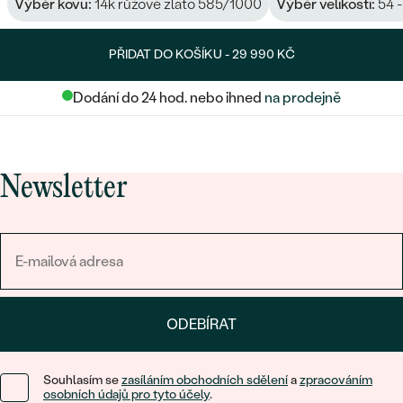
Výběr kovu:
14k růžové zlato 585/1000
Výběr velikosti:
54 -
PŘIDAT DO KOŠÍKU -
29 990 KČ
Dodání do 24 hod. nebo ihned
na prodejně
Newsletter
ODEBÍRAT
Souhlasím se
zasíláním obchodních sdělení
a
zpracováním
osobních údajů pro tyto účely
.