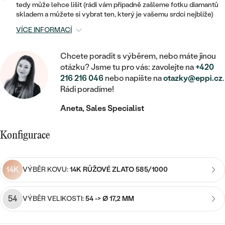
MINIMALISTICKÉ
RUČNĚ RYTÉ
tedy může lehce lišit (rádi vám případně zašleme fotku diamantů
DĚTSKÉ
ZAČÍT S LAB-GROWN DIAMANTEM
MEDAILONKY
skladem a můžete si vybrat ten, který je vašemu srdci nejblíže)
DĚTSKÉ ŠPERKY
STATEMENT
S VÝPLNÍ
PIERCING
VÍCE INFORMACÍ
ZAČÍT S BAREVNÝM DIAMANTEM
ŘETÍZKY
BROŽE
PEČETNÍ
SVATEBNÍ SETY
Chcete poradit s výběrem, nebo máte jinou
VE TVARU SRDCE
DOPLŇKY
DLE KAMENE
otázku? Jsme tu pro vás: zavolejte na
+420
DLE DRAHOKAMU
PERSONALIZOVANÉ
216 216 046
nebo napište na
otazky@eppi.cz
.
S DIAMANTY
DLE CENY
SE ZVÍŘATY
Rádi poradíme!
DIAMANT
DLE MATERIÁLU
CENOVĚ DOSTUPNÉ
DLE DRAHOKAMU
S DRAHOKAMY
Aneta, Sales Specialist
LAB-GROWN DIAMANT
ZLATO
DLE DRAHOKAMU
S DIAMANTY
LUXUSNÍ
S PERLAMI
Konfigurace
MOISSANIT
S DIAMANTY
STŘÍBRO
S DRAHOKAMY
BAREVNÝ DIAMANT
S DRAHOKAMY
PLATINA
DLE CENY
14K
VÝBĚR KOVU:
14K RŮŽOVÉ ZLATO 585/1000
S PERLAMI
CENOVĚ DOSTUPNÉ
ČERNÝ DIAMANT
S PERLAMI
54
DLE KAMENE
VÝBĚR VELIKOSTI:
54 -> Ø 17,2 MM
DLE CENY
LUXUSNÍ
SALT AND PEPPER DIAMANT
S DIAMANTY
DLE CENY