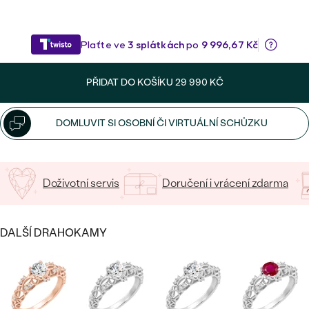
CENOVĚ DOSTUPNÉ
DRAHOKAM
CENOVĚ DOSTUPNÉ
S DRAHOKAMY
LUXUSNÍ
Nejprodávanější
LUXUSNÍ
S LAB-GROWN DIAMANTY
DLE MATERIÁLU
snubní prsteny
PŘIDAT DO KOŠÍKU
29 990 KČ
ZLATO
S PERLAMI
PLATINA
DOMLUVIT SI OSOBNÍ ČI VIRTUÁLNÍ SCHŮZKU
DLE STYLU
PROHLÉDNOUT
STŘÍBRO
PERSONALIZOVANÉ
Doživotní servis
Doručení i vrácení zdarma
SYMBOLICKÉ
MINIMALISTICKÉ
DALŠÍ DRAHOKAMY
PODLE PŘÍLEŽITOSTI
Nejprodávanější
PODLE BARVY