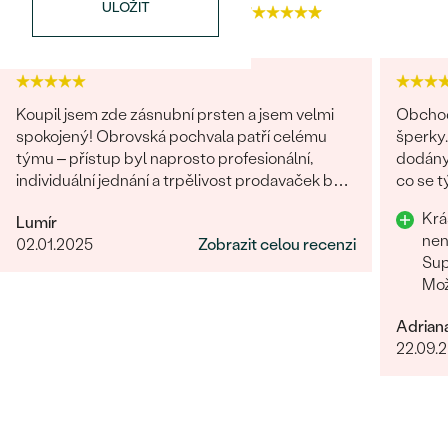
ULOŽIT
4.9
4.7
PŮVOD:
Přírodní
Koupil jsem zde zásnubní prsten a jsem velmi
Obchod
spokojený! Obrovská pochvala patří celému
šperky.
týmu – přístup byl naprosto profesionální,
dodány.
individuální jednání a trpělivost prodavaček byly
co se týče vstřícného je
opravdu na jedničku. Oceňuji skvělou
problém
Krá
Lumír
komunikaci, kdy jsme vše vyřešili rychle a k mé
doporu
nen
02.01.2025
Zobrazit celou recenzi
plné spokojenosti. Prsten je nádherný a celý
Sup
proces byl příjemný zážitek. Moc děkuji a
Mož
rozhodně doporučuji všem, kdo hledají
výjimečné šperky a prvotřídní služby.
Adrian
22.09.