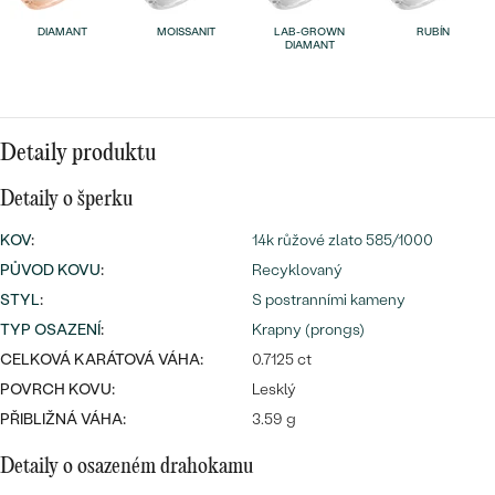
náušnice
Nejprodávanější
PODLE TVARU KAMENE
DIAMANT
MOISSANIT
LAB-GROWN
RUBÍN
DIAMANT
Personalizované
prsteny
NA MÍRU
PROHLÉDNOUT
přívěsky
DIAMANTY
Detaily produktu
PROHLÉDNOUT
Detaily o šperku
Wave kolekce
OBJEVIT
KOV
:
14k růžové zlato 585/1000
PŮVOD KOVU
:
Recyklovaný
STYL
:
S postranními kameny
PROHLÉDNOUT
TYP OSAZENÍ
:
Krapny (prongs)
CELKOVÁ KARÁTOVÁ VÁHA:
0.7125 ct
POVRCH KOVU:
Lesklý
PŘIBLIŽNÁ VÁHA:
3.59 g
Detaily o osazeném drahokamu