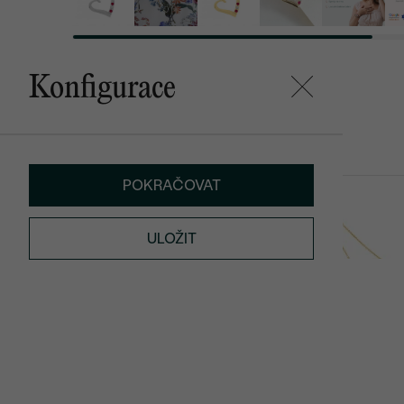
Konfigurace
Mohlo by se vám líbit
POKRAČOVAT
Gomati
Auburn
ULOŽIT
od 27 690 Kč
17 990 Kč