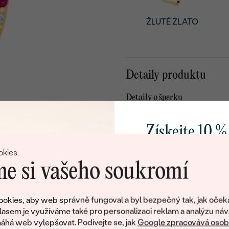
ŽLUTÉ ZLATO
Detaily produktu
Detaily o šperku
KOV
:
Získejte 10 %
PŮVOD KOVU
:
svůj první 
DRAHOKAM:
okies
e si vašeho soukromí
TYP OSAZENÍ
:
CELKOVÁ KARÁTOVÁ VÁH
Přidejte se k nám a 
poctivě vyráběných 
okies, aby web správně fungoval a byl bezpečný tak, jak oček
POVRCH KOVU:
Jako dárek na přivítá
lasem je využíváme také pro personalizaci reklam a analýzu náv
RHODIUM:
zašleme slevový kód
há web vylepšovat. Podívejte se, jak
Google zpracovává osobn