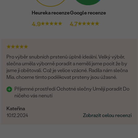
Heureka recenze
Google recenze
4.9
4.7
Pro výběr snubních prstenů úplně ideální. Velký výběr,
slečna uměla výborně poradit a neměli jsme pocit že by
jsme jí obětovali. Což je velice vzácné. Radila nám slečna
Mia, chceme tímto poděkovat prsteny jsou úžasné.
Příjemné prostředí Ochotné slečny Umějí poradit Do
ničeho vás nenutí
Kateřina
10.12.2024
Zobrazit celou recenzi