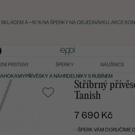
KY SKLADEM A −10 % NA ŠPERKY NA OBJEDNÁVKU. AKCE KON
BNÍ PRSTENY
ŠPERKY
NÁUŠNICE
RAHOKAMY
PŘÍVĚSKY A NÁHRDELNÍKY S RUBÍNEM
Stříbrný přívě
Tanish
7 690 Kč
ŠPERK VÁM DORUČÍME DO