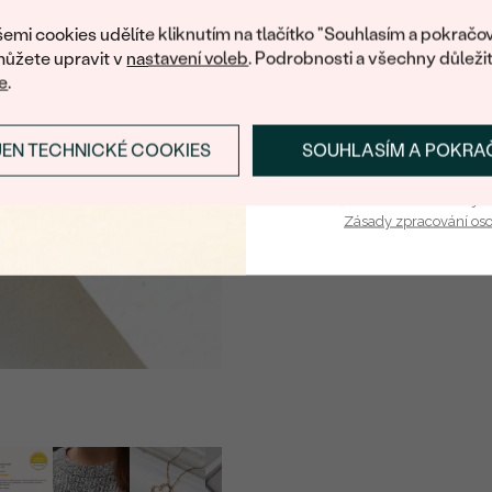
nákup.
ŠÍŘKA:
emi cookies udělíte kliknutím na tlačítko "Souhlasím a pokračov
VÝŠKA:
ůžete upravit v
nastavení voleb
. Podrobnosti a všechny důleži
e
.
CELKOVÁ PŘIBLIŽNÁ VÁHA
Detaily o osazeném drahoka
JEN TECHNICKÉ COOKIES
SOUHLASÍM A POKRA
PŘIHLÁSIT SE A ZÍ
DRUH:
Vaša e-mailová adresa je 
POČET:
Zásady zpracování os
KARÁTOVÁ VÁHA:
ROZMĚRY:
BARVA:
TVAR
:
PŮVOD:
Postranní drahokamy