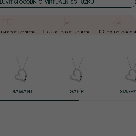
UVIT SI OSOBNÍ ČI VIRTUÁLNÍ SCHŮZKU
i vrácení zdarma
Luxusní balení zdarma
120 dní na vrácení
DIAMANT
SAFÍR
SMAR