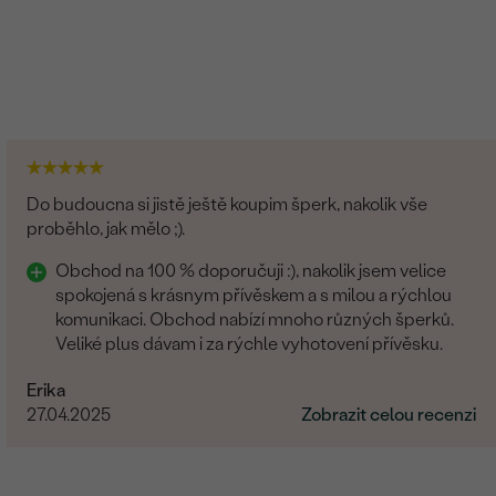
Do budoucna si jistě ještě koupim šperk, nakolik vše
proběhlo, jak mělo ;).
Obchod na 100 % doporučuji :), nakolik jsem velice
spokojená s krásnym přívěskem a s milou a rýchlou
komunikaci. Obchod nabízí mnoho různých šperků.
Veliké plus dávam i za rýchle vyhotovení přívěsku.
Erika
27.04.2025
Zobrazit celou recenzi