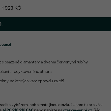
+ 1 923 KČ
.
ecenzí
dce osazené diamantem a dvěma červenými rubíny
ošení z recyklovaného stříbra
chny, na kterých vám opravdu záleží
adit s výběrem, nebo máte jinou otázku? Jsme tu pro vás:
na
+420 216 216 046
nebo napište na
otazky@eppi.cz
. Rádi