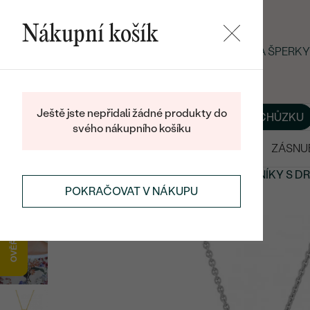
Nákupní košík
LETNÍ BLACK FRIDAY: −25 % NA ŠPER
Ještě jste nepřidali žádné produkty do
O NÁS
BLOG
ŠPERKY NA MÍRU
DOMLUVIT SI SCHŮZKU
svého nákupního košíku
VÝPRODEJ
SNUBNÍ PRSTENY
ZÁSNU
PŘÍVĚSKY A NÁHRDELNÍKY
PŘÍVĚSKY A NÁHRDELNÍKY
S D
POKRAČOVAT V NÁKUPU