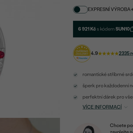
EXPRESNÍ VÝROBA
6 921 Kč
s kódem
SUN10
4.9
2335 r
romantické stříbrné sr
šperk pro každodenní n
perfektní dárek pro vše
VÍCE INFORMACÍ
Chcete por
zavolejte 