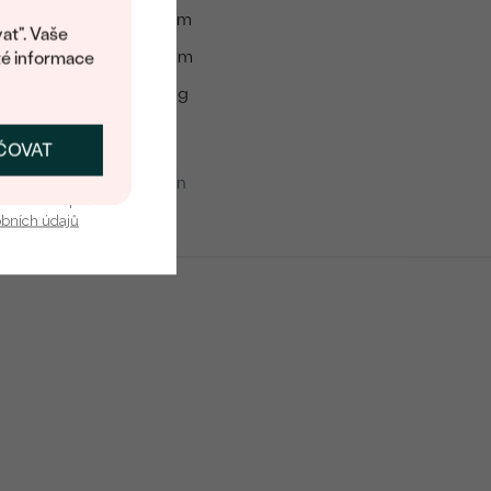
14 mm
at". Vaše
18 mm
té informace
:
2.03 g
mu
ČOVAT
SKAT SLEVU
Rubín
u nás v bezpečí.
2
obních údajů
0.1 ct
2 mm (0.05 ct)
Červená
Round
Přírodní