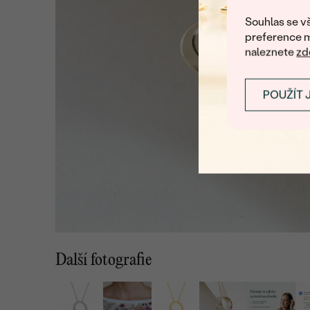
Souhlas se vš
preference m
naleznete
zd
POUŽÍT 
Další fotografie