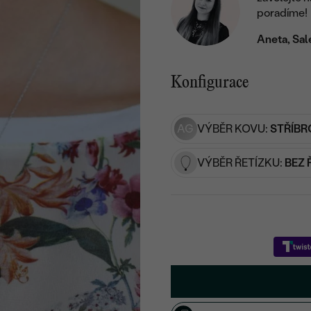
poradíme!
Aneta, Sal
Konfigurace
AG
VÝBĚR KOVU:
STŘÍBR
VÝBĚR ŘETÍZKU:
BEZ 