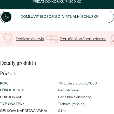
CENOVĚ DOSTUPNÉ
PŘIDAT DO KOŠÍKU
71 800 KČ
DRAHOKAM
CENOVĚ DOSTUPNÉ
S DRAHOKAMY
LUXUSNÍ
Nejprodávanější
DOMLUVIT SI OSOBNÍ ČI VIRTUÁLNÍ SCHŮZKU
LUXUSNÍ
S LAB-GROWN DIAMANTY
DLE MATERIÁLU
snubní prsteny
ZLATO
S PERLAMI
Doživotní servis
Doručení i vrácení zdarma
PLATINA
DLE STYLU
PROHLÉDNOUT
STŘÍBRO
PERSONALIZOVANÉ
Detaily produktu
SYMBOLICKÉ
Přívěsek
KOV
:
14k žluté zlato 585/1000
MINIMALISTICKÉ
PŮVOD KOVU
:
Recyklovaný
DRAHOKAM:
Perla bílá a diamanty
PODLE PŘÍLEŽITOSTI
Nejprodávanější
TYP OSAZENÍ
:
Tlakové (tension)
PODLE BARVY
CELKOVÁ KARÁTOVÁ VÁHA:
0.1 ct