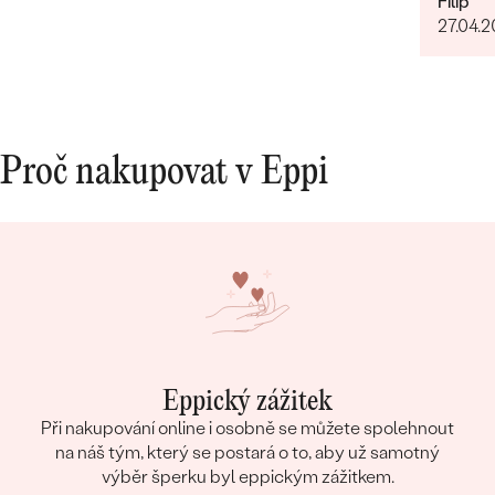
Filip
ČISTOTA
:
SI
27.04.
BARVA
:
G-H
PŮVOD:
Přírodní
Proč nakupovat v Eppi
Eppický zážitek
Při nakupování online i osobně se můžete spolehnout
na náš tým, který se postará o to, aby už samotný
výběr šperku byl eppickým zážitkem.