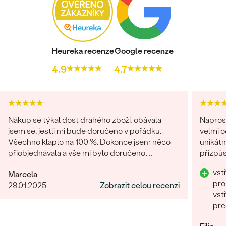
PŘIBLIŽNÁ VÁHA:
2.28 g
Detaily o osazeném drahokamu Náušnice
DRUH:
Perla
Heureka recenze
Google recenze
POČET:
2
4.9
4.7
ROZMĚRY:
6.5mm
ČISTOTA
:
AAA
BARVA:
Bílá
TVAR
:
Round Button
Nákup se týkal dost drahého zboží, obávala
Napros
PŮVOD:
Přírodní
jsem se, jestli mi bude doručeno v pořádku.
velmi 
Všechno klaplo na 100 %. Dokonce jsem něco
unikátn
Postranní drahokamy Náušnice
přiobjednávala a vše mi bylo doručeno
přizpůs
najednou, jak mi slíbili. Obchod můžu rozhodně
precizn
DRUH:
Diamant
vst
Marcela
doporučit.
POČET:
20
pro
29.01.2025
Zobrazit celou recenzi
KARÁTOVÁ VÁHA
:
0,2 ct
vst
pre
ROZMĚRY:
1.3 mm (0.01ct)
TVAR
:
Round