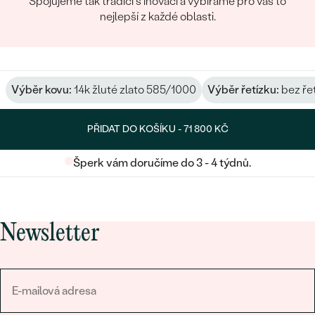
Spojujeme tak tradici s inovací a vybíráme pro vás to
nejlepší z každé oblasti.
Výběr kovu:
14k žluté zlato 585/1000
Výběr řetízku:
bez ře
PŘIDAT DO KOŠÍKU -
71 800 KČ
Šperk vám doručíme do 3 - 4 týdnů.
Newsletter