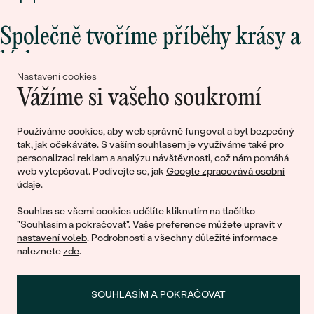
Společně tvoříme příběhy krásy a
lásky
Nastavení cookies
Vážíme si vašeho soukromí
Připojte se k nám!
Používáme cookies, aby web správně fungoval a byl bezpečný
tak, jak očekáváte. S vaším souhlasem je využíváme také pro
personalizaci reklam a analýzu návštěvnosti, což nám pomáhá
web vylepšovat. Podívejte se, jak
Google zpracovává osobní
údaje
.
Souhlas se všemi cookies udělíte kliknutím na tlačítko
"Souhlasím a pokračovat". Vaše preference můžete upravit v
nastavení voleb
. Podrobnosti a všechny důležité informace
© 2011 - 2026, Eppi.cz
naleznete
zde
.
SOUHLASÍM A POKRAČOVAT