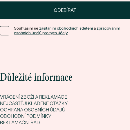
ODEBÍRAT
Souhlasím se
zasíláním obchodních sdělení
a
zpracováním
osobních údajů pro tyto účely
.
Důležité informace
VRÁCENÍ ZBOŽÍ A REKLAMACE
NEJČASTĚJI KLADENÉ OTÁZKY
OCHRANA OSOBNÍCH ÚDAJŮ
OBCHODNÍ PODMÍNKY
REKLAMAČNÍ ŘÁD