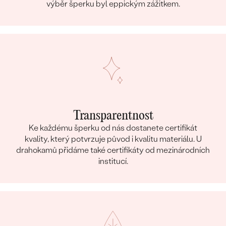
výběr šperku byl eppickým zážitkem.
TVAR
:
Round
PŮVOD:
Přírodní
Postranní drahokamy Náhrdelník
DRUH:
Diamant
POČET:
2
KARÁTOVÁ VÁHA
:
0.06 ct
ROZMĚRY:
2 mm
Transparentnost
TVAR
:
Round
Ke každému šperku od nás dostanete certifikát
ČISTOTA
:
SI
kvality, který potvrzuje původ i kvalitu materiálu. U
BARVA
:
G-H
drahokamů přidáme také certifikáty od mezinárodních
PŮVOD:
Přírodní
institucí.
Postranní drahokamy Náhrdelník
DRUH:
Diamant
POČET:
3