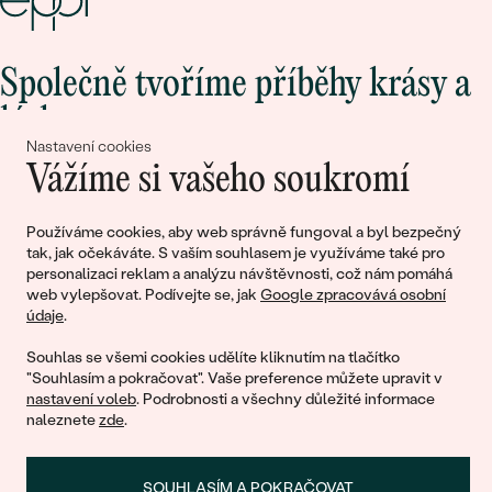
Společně tvoříme příběhy krásy a
lásky
Nastavení cookies
Vážíme si vašeho soukromí
Připojte se k nám!
Používáme cookies, aby web správně fungoval a byl bezpečný
tak, jak očekáváte. S vaším souhlasem je využíváme také pro
personalizaci reklam a analýzu návštěvnosti, což nám pomáhá
web vylepšovat. Podívejte se, jak
Google zpracovává osobní
údaje
.
Souhlas se všemi cookies udělíte kliknutím na tlačítko
"Souhlasím a pokračovat". Vaše preference můžete upravit v
nastavení voleb
. Podrobnosti a všechny důležité informace
© 2011 - 2026, Eppi.cz
naleznete
zde
.
SOUHLASÍM A POKRAČOVAT