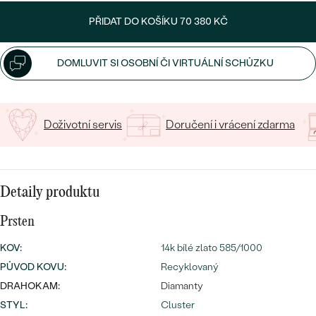
CENOVĚ DOSTUPNÉ
DRAHOKAM
PŘIDAT DO KOŠÍKU
70 380 KČ
CENOVĚ DOSTUPNÉ
S DRAHOKAMY
LUXUSNÍ
Nejprodávanější
LUXUSNÍ
S LAB-GROWN DIAMANTY
DLE MATERIÁLU
DOMLUVIT SI OSOBNÍ ČI VIRTUÁLNÍ SCHŮZKU
snubní prsteny
ZLATO
S PERLAMI
PLATINA
Doživotní servis
Doručení i vrácení zdarma
DLE STYLU
PROHLÉDNOUT
STŘÍBRO
PERSONALIZOVANÉ
Detaily produktu
SYMBOLICKÉ
Prsten
MINIMALISTICKÉ
KOV
:
14k bílé zlato 585/1000
PŮVOD KOVU
:
Recyklovaný
PODLE PŘÍLEŽITOSTI
Nejprodávanější
DRAHOKAM:
Diamanty
PODLE BARVY
STYL
:
Cluster