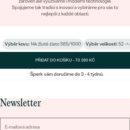
zároveň ale využíváme i moderní technologie.
Spojujeme tak tradici s inovací a vybíráme pro vás to
nejlepší z každé oblasti.
Výběr kovu:
14k žluté zlato 585/1000
Výběr velikosti:
52 ->
PŘIDAT DO KOŠÍKU -
70 380 KČ
Šperk vám doručíme do 3 - 4 týdnů.
Newsletter