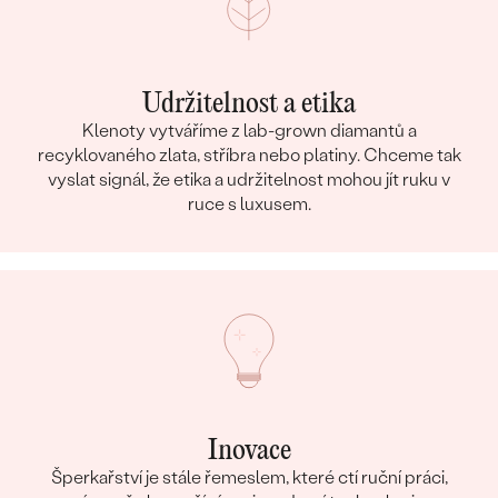
KARÁTOVÁ VÁHA
:
0.045 ct
ROZMĚRY:
1.5 mm
TVAR
:
Round
ČISTOTA
:
SI
Udržitelnost a etika
BARVA
:
G-H
Klenoty vytváříme z lab-grown diamantů a
recyklovaného zlata, stříbra nebo platiny. Chceme tak
PŮVOD:
Přírodní
vyslat signál, že etika a udržitelnost mohou jít ruku v
Postranní drahokamy Náhrdelník
ruce s luxusem.
DRUH:
Diamant
POČET:
2
KARÁTOVÁ VÁHA
:
0.015 ct
ROZMĚRY:
1.25 mm
ČISTOTA
:
SI
BARVA
:
G-H
PŮVOD:
Přírodní
Inovace
Šperkařství je stále řemeslem, které ctí ruční práci,