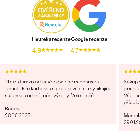
PŮVOD:
Přírodní
Postranní drahokamy Prsten
DRUH:
Diamant
POČET:
2
Heureka recenze
Google recenze
KARÁTOVÁ VÁHA
:
0.045 ct
4.9
4.7
ROZMĚRY:
1.25 mm (0.0075ct)
TVAR
:
Round
ČISTOTA
:
SI
BARVA
:
G-H
Zboží dorazilo krásně zabalené i s bonusem,
Nákup s
PŮVOD:
Přírodní
tématickou kartičkou s poděkováním a vynikající
jsem se
sušenkou české ruční výroby. Velmi milé.
Všechn
Náhrdelník
přiobje
Radek
najedno
KOV
:
14k žluté zlato 585/1000
26.06.2025
Marcel
doporuč
PŮVOD KOVU
:
Recyklovaný
29.01.
TYP OSAZENÍ
:
Krapny (prongs)
CELKOVÁ KARÁTOVÁ VÁHA:
0.24 ct