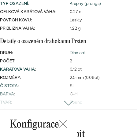
náušnice
TYP OSAZENÍ
:
Krapny (prongs)
Nejprodávanější
PODLE TVARU KAMENE
CELKOVÁ KARÁTOVÁ VÁHA:
0.27 ct
Personalizované
POVRCH KOVU:
Lesklý
prsteny
NA MÍRU
PROHLÉDNOUT
PŘIBLIŽNÁ VÁHA:
1.22 g
přívěsky
DIAMANTY
Detaily o osazeném drahokamu Prsten
DRUH:
Diamant
PROHLÉDNOUT
Wave kolekce
POČET:
2
OBJEVIT
KARÁTOVÁ VÁHA
:
0.12 ct
ROZMĚRY:
2.5 mm (0.06ct)
ČISTOTA
:
SI
PROHLÉDNOUT
BARVA
:
G-H
TVAR
:
Round
PŮVOD:
Přírodní
Konfigurace
Postranní drahokamy Prsten
Mohlo by se vám líbit
DRUH:
Diamant