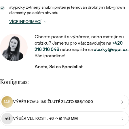
MINIMALISTICKÉ
RUČNĚ RYTÉ
DĚTSKÉ
ZAČÍT S LAB-GROWN DIAMANTEM
atypicky zvlněný snubní prsten je lemován drobnými lab-grown
MEDAILONKY
DĚTSKÉ ŠPERKY
diamanty po celém obvodu
STATEMENT
S VÝPLNÍ
PIERCING
ZAČÍT S BAREVNÝM DIAMANTEM
VÍCE INFORMACÍ
ŘETÍZKY
BROŽE
PEČETNÍ
SVATEBNÍ SETY
VE TVARU SRDCE
DOPLŇKY
DLE KAMENE
Chcete poradit s výběrem, nebo máte jinou
DLE DRAHOKAMU
PERSONALIZOVANÉ
otázku? Jsme tu pro vás: zavolejte na
+420
S DIAMANTY
DLE CENY
216 216 046
nebo napište na
otazky@eppi.cz
.
SE ZVÍŘATY
DIAMANT
Rádi poradíme!
DLE MATERIÁLU
CENOVĚ DOSTUPNÉ
DLE DRAHOKAMU
S DRAHOKAMY
LAB-GROWN DIAMANT
Aneta, Sales Specialist
ZLATO
DLE DRAHOKAMU
S DIAMANTY
LUXUSNÍ
S PERLAMI
MOISSANIT
S DIAMANTY
STŘÍBRO
Konfigurace
S DRAHOKAMY
BAREVNÝ DIAMANT
S DRAHOKAMY
PLATINA
DLE CENY
S PERLAMI
14K
VÝBĚR KOVU:
14K ŽLUTÉ ZLATO 585/1000
CENOVĚ DOSTUPNÉ
ČERNÝ DIAMANT
S PERLAMI
DLE KAMENE
46
VÝBĚR VELIKOSTI:
46 -> Ø 14,6 MM
DLE CENY
LUXUSNÍ
SALT AND PEPPER DIAMANT
S DIAMANTY
DLE CENY