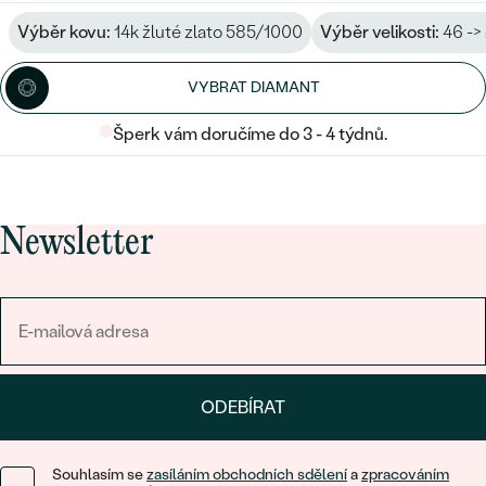
Výběr kovu:
14k žluté zlato 585/1000
Výběr velikosti:
46 ->
VYBRAT DIAMANT
Šperk vám doručíme do 3 - 4 týdnů.
Newsletter
ODEBÍRAT
Souhlasím se
zasíláním obchodních sdělení
a
zpracováním