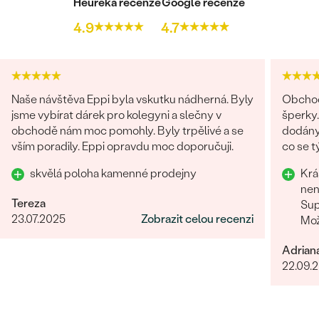
Heureka recenze
Google recenze
4.9
4.7
Naše návštěva Eppi byla vskutku nádherná. Byly
Obchod
jsme vybírat dárek pro kolegyni a slečny v
šperky.
obchodě nám moc pomohly. Byly trpělivé a se
dodány.
vším poradily. Eppi opravdu moc doporučuji.
co se týče vstřícného je
problém
skvělá poloha kamenné prodejny
Krá
doporu
nen
Tereza
Sup
23.07.2025
Zobrazit celou recenzi
Mož
Adrian
22.09.