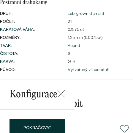
Postranní drahokamy
DRUH:
Lab-grown diamant
POČET:
21
Bestsellery
KARÁTOVÁ VÁHA
:
0.1575 ct
ROZMĚRY:
1.25 mm (0.0075ct)
TVAR
:
Round
ČISTOTA
:
SI
OBJEVIT
BARVA
:
G-H
PŮVOD:
Vytvořený v laboratoři
Konfigurace
Mohlo by se vám líbit
POKRAČOVAT