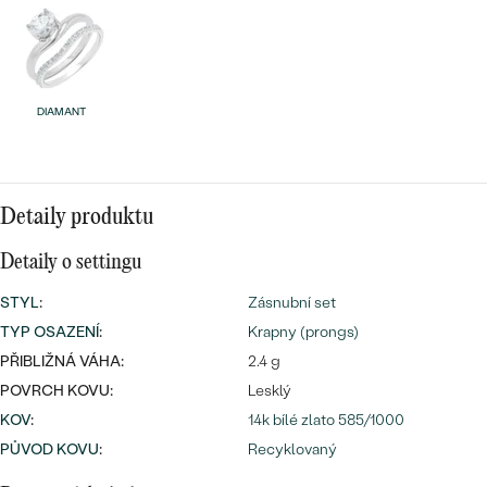
náušnice
Nejprodávanější
PODLE TVARU KAMENE
Personalizované
prsteny
NA MÍRU
PROHLÉDNOUT
přívěsky
DIAMANT
DIAMANTY
PROHLÉDNOUT
Wave kolekce
Detaily produktu
OBJEVIT
Detaily o settingu
STYL
:
Zásnubní set
PROHLÉDNOUT
TYP OSAZENÍ
:
Krapny (prongs)
PŘIBLIŽNÁ VÁHA:
2.4 g
POVRCH KOVU:
Lesklý
KOV
:
14k bílé zlato 585/1000
PŮVOD KOVU
:
Recyklovaný