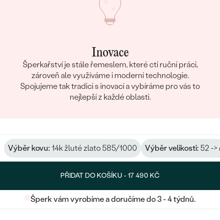
Inovace
Šperkařství je stále řemeslem, které ctí ruční práci,
zároveň ale využíváme i moderní technologie.
Spojujeme tak tradici s inovací a vybíráme pro vás to
nejlepší z každé oblasti.
Výběr kovu:
14k žluté zlato 585/1000
Výběr velikosti:
52 ->
PŘIDAT DO KOŠÍKU -
17 490 KČ
Šperk vám vyrobíme a doručíme do 3 - 4 týdnů.