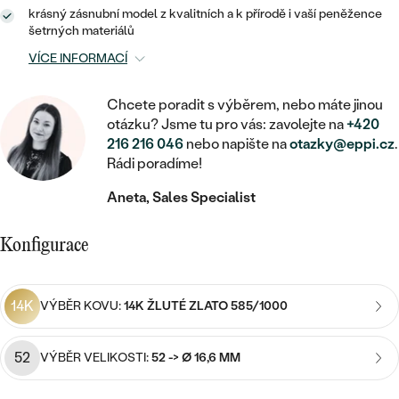
MINIMALISTICKÉ
RUČNĚ RYTÉ
DĚTSKÉ
krásný zásnubní model z kvalitních a k přírodě i vaší peněžence
ZAČÍT S LAB-GROWN DIAMANTEM
MEDAILONKY
DĚTSKÉ ŠPERKY
šetrných materiálů
STATEMENT
S VÝPLNÍ
PIERCING
VÍCE INFORMACÍ
ZAČÍT S BAREVNÝM DIAMANTEM
ŘETÍZKY
BROŽE
PEČETNÍ
SVATEBNÍ SETY
Chcete poradit s výběrem, nebo máte jinou
VE TVARU SRDCE
DOPLŇKY
DLE KAMENE
DLE DRAHOKAMU
otázku? Jsme tu pro vás: zavolejte na
+420
PERSONALIZOVANÉ
216 216 046
nebo napište na
otazky@eppi.cz
.
S DIAMANTY
DLE CENY
SE ZVÍŘATY
DIAMANT
Rádi poradíme!
DLE MATERIÁLU
CENOVĚ DOSTUPNÉ
DLE DRAHOKAMU
S DRAHOKAMY
Aneta, Sales Specialist
LAB-GROWN DIAMANT
ZLATO
DLE DRAHOKAMU
S DIAMANTY
LUXUSNÍ
S PERLAMI
MOISSANIT
Konfigurace
S DIAMANTY
STŘÍBRO
S DRAHOKAMY
BAREVNÝ DIAMANT
S DRAHOKAMY
PLATINA
DLE CENY
14K
VÝBĚR KOVU:
14K ŽLUTÉ ZLATO 585/1000
S PERLAMI
CENOVĚ DOSTUPNÉ
ČERNÝ DIAMANT
S PERLAMI
DLE KAMENE
52
VÝBĚR VELIKOSTI:
52 -> Ø 16,6 MM
DLE CENY
LUXUSNÍ
SALT AND PEPPER DIAMANT
S DIAMANTY
DLE CENY