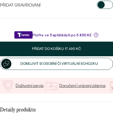
CENOVĚ DOSTUPNÉ
DRAHOKAM
PŘIDAT GRAVÍROVÁNÍ
CENOVĚ DOSTUPNÉ
S DRAHOKAMY
LUXUSNÍ
Nejprodávanější
VYBERTE FONT
LUXUSNÍ
S LAB-GROWN DIAMANTY
DLE MATERIÁLU
snubní prsteny
Napište iniciály/text
ZLATO
S PERLAMI
15
/ 15 ZNAKŮ
PLATINA
PŘIDAT DO KOŠÍKU
17 490 KČ
DLE STYLU
PROHLÉDNOUT
STŘÍBRO
PERSONALIZOVANÉ
DOMLUVIT SI OSOBNÍ ČI VIRTUÁLNÍ SCHŮZKU
SYMBOLICKÉ
MINIMALISTICKÉ
Doživotní servis
Doručení i vrácení zdarma
PODLE PŘÍLEŽITOSTI
Nejprodávanější
PODLE BARVY
Detaily produktu