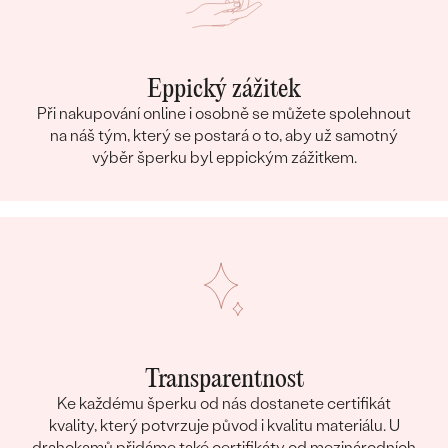
Eppický zážitek
Při nakupování online i osobně se můžete spolehnout
na náš tým, který se postará o to, aby už samotný
výběr šperku byl eppickým zážitkem.
Transparentnost
Ke každému šperku od nás dostanete certifikát
kvality, který potvrzuje původ i kvalitu materiálu. U
drahokamů přidáme také certifikáty od mezinárodních