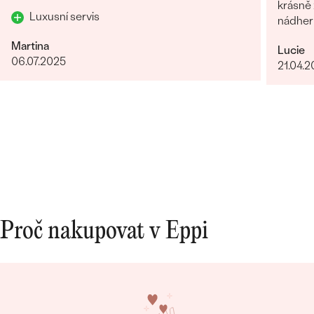
krásně z
Luxusní servis
nádhern
Martina
Lucie
06.07.2025
21.04.
Proč nakupovat v Eppi