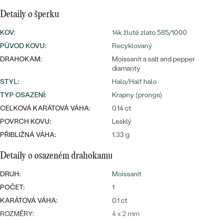
náušnice
Nejprodávanější
Detaily o šperku
PODLE TVARU KAMENE
Personalizované
KOV
:
14k žluté zlato 585/1000
prsteny
NA MÍRU
PROHLÉDNOUT
PŮVOD KOVU
:
Recyklovaný
přívěsky
DRAHOKAM:
Moissanit a salt and pepper
DIAMANTY
diamanty
STYL
:
Halo/Half halo
PROHLÉDNOUT
Wave kolekce
TYP OSAZENÍ
:
Krapny (prongs)
OBJEVIT
CELKOVÁ KARÁTOVÁ VÁHA:
0.14 ct
POVRCH KOVU:
Lesklý
PŘIBLIŽNÁ VÁHA:
1.33 g
PROHLÉDNOUT
Detaily o osazeném drahokamu
DRUH:
Moissanit
POČET:
1
KARÁTOVÁ VÁHA:
0.1 ct
ROZMĚRY:
4 x 2 mm