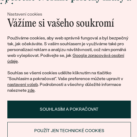
lásky
Nastavení cookies
Vážíme si vašeho soukromí
Připojte se k nám!
Používáme cookies, aby web správně fungoval a byl bezpečný
tak, jak očekáváte. S vaším souhlasem je využíváme také pro
personalizaci reklam a analýzu návštěvnosti, což nám pomáhá
web vylepšovat. Podívejte se, jak
Google zpracovává osobní
údaje
.
Souhlas se všemi cookies udělíte kliknutím na tlačítko
"Souhlasím a pokračovat". Vaše preference můžete upravit v
nastavení voleb
. Podrobnosti a všechny důležité informace
© 2011 - 2026, Eppi.cz
naleznete
zde
.
SOUHLASÍM A POKRAČOVAT
POUŽÍT JEN TECHNICKÉ COOKIES