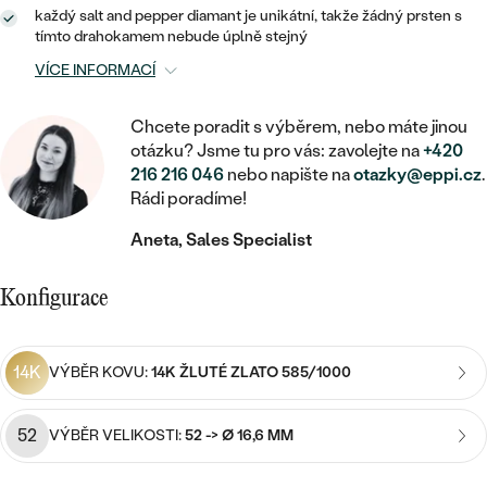
MINIMALISTICKÉ
RUČNĚ RYTÉ
DĚTSKÉ
každý salt and pepper diamant je unikátní, takže žádný prsten s
ZAČÍT S LAB-GROWN DIAMANTEM
MEDAILONKY
DĚTSKÉ ŠPERKY
tímto drahokamem nebude úplně stejný
STATEMENT
S VÝPLNÍ
PIERCING
VÍCE INFORMACÍ
ZAČÍT S BAREVNÝM DIAMANTEM
ŘETÍZKY
BROŽE
PEČETNÍ
SVATEBNÍ SETY
Chcete poradit s výběrem, nebo máte jinou
VE TVARU SRDCE
DOPLŇKY
DLE KAMENE
DLE DRAHOKAMU
otázku? Jsme tu pro vás: zavolejte na
+420
PERSONALIZOVANÉ
216 216 046
nebo napište na
otazky@eppi.cz
.
S DIAMANTY
DLE CENY
SE ZVÍŘATY
DIAMANT
Rádi poradíme!
DLE MATERIÁLU
CENOVĚ DOSTUPNÉ
DLE DRAHOKAMU
S DRAHOKAMY
Aneta, Sales Specialist
LAB-GROWN DIAMANT
ZLATO
DLE DRAHOKAMU
S DIAMANTY
LUXUSNÍ
S PERLAMI
Konfigurace
MOISSANIT
S DIAMANTY
STŘÍBRO
S DRAHOKAMY
BAREVNÝ DIAMANT
S DRAHOKAMY
PLATINA
DLE CENY
14K
VÝBĚR KOVU:
14K ŽLUTÉ ZLATO 585/1000
S PERLAMI
CENOVĚ DOSTUPNÉ
ČERNÝ DIAMANT
S PERLAMI
DLE KAMENE
52
VÝBĚR VELIKOSTI:
52 -> Ø 16,6 MM
DLE CENY
LUXUSNÍ
SALT AND PEPPER DIAMANT
S DIAMANTY
DLE CENY