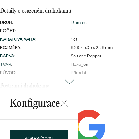
Detaily o osazeném drahokamu
DRUH:
Diamant
Bestsellery
POČET:
1
KARÁTOVÁ VÁHA
:
1 ct
ROZMĚRY:
8.29 x 5.05 x 2.28 mm
BARVA
:
Salt and Pepper
OBJEVIT
TVAR
:
Hexagon
PŮVOD:
Přírodní
Postranní drahokamy
DRUH:
Lab-grown diamant
Konfigurace
POČET:
4
KARÁTOVÁ VÁHA
:
0.06 ct
ROZMĚRY:
1.5 mm (0.015ct)
TVAR
:
Round
POKRAČOVAT