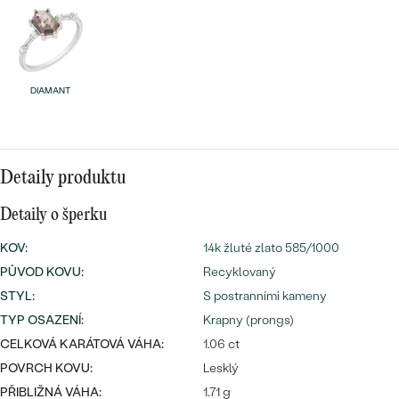
náušnice
Nejprodávanější
PODLE TVARU KAMENE
Personalizované
prsteny
NA MÍRU
PROHLÉDNOUT
přívěsky
DIAMANT
DIAMANTY
PROHLÉDNOUT
Wave kolekce
Detaily produktu
OBJEVIT
Detaily o šperku
KOV
:
14k žluté zlato 585/1000
PROHLÉDNOUT
PŮVOD KOVU
:
Recyklovaný
STYL
:
S postranními kameny
TYP OSAZENÍ
:
Krapny (prongs)
CELKOVÁ KARÁTOVÁ VÁHA:
1.06 ct
POVRCH KOVU:
Lesklý
PŘIBLIŽNÁ VÁHA:
1.71 g