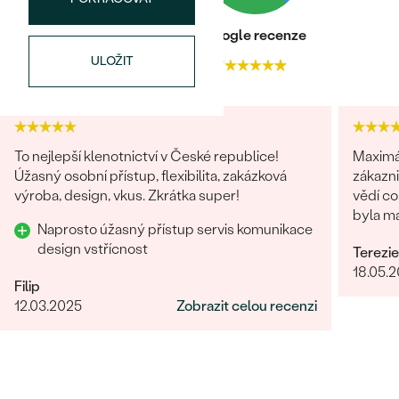
ČISTOTA
:
SI
BARVA
:
G-H
Heureka recenze
Google recenze
PŮVOD:
Vytvořený v laboratoři
ULOŽIT
4.9
4.7
To nejlepší klenotnictví v České republice!
Maximální s
Úžasný osobní přístup, flexibilita, zakázková
zákazn
výroba, design, vkus. Zkrátka super!
vědí co
byla ma
Naprosto úžasný přístup servis komunikace
málo.
design vstřícnost
Terezie
18.05.
Filip
12.03.2025
Zobrazit celou recenzi