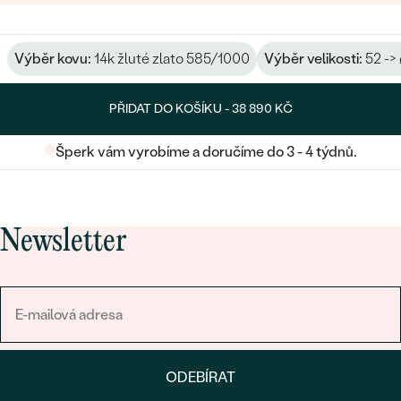
Výběr kovu:
14k žluté zlato 585/1000
Výběr velikosti:
52 ->
PŘIDAT DO KOŠÍKU -
38 890 KČ
Šperk vám vyrobíme a doručíme do 3 - 4 týdnů.
Newsletter
ODEBÍRAT