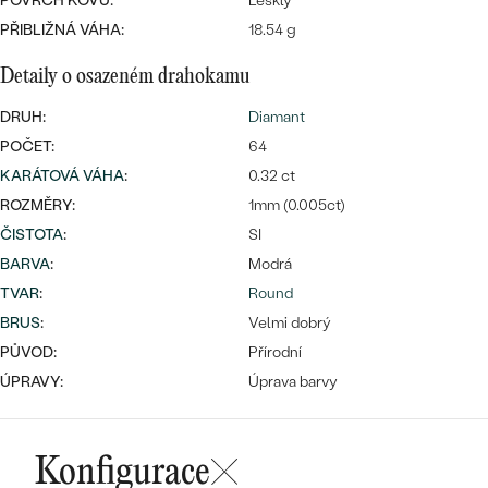
POVRCH KOVU:
Lesklý
PŘIBLIŽNÁ VÁHA:
18.54 g
Detaily o osazeném drahokamu
Bestsellery
DRUH:
Diamant
POČET:
64
KARÁTOVÁ VÁHA
:
0.32 ct
ROZMĚRY:
1mm (0.005ct)
OBJEVIT
ČISTOTA
:
SI
BARVA
:
Modrá
TVAR
:
Round
BRUS
:
Velmi dobrý
PŮVOD:
Přírodní
ÚPRAVY:
Úprava barvy
Konfigurace