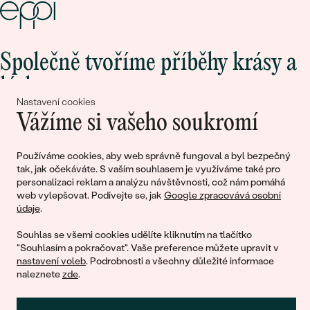
Společně tvoříme příběhy krásy a
lásky
Nastavení cookies
Vážíme si vašeho soukromí
Připojte se k nám!
Používáme cookies, aby web správně fungoval a byl bezpečný
tak, jak očekáváte. S vaším souhlasem je využíváme také pro
personalizaci reklam a analýzu návštěvnosti, což nám pomáhá
web vylepšovat. Podívejte se, jak
Google zpracovává osobní
údaje
.
Souhlas se všemi cookies udělíte kliknutím na tlačítko
"Souhlasím a pokračovat". Vaše preference můžete upravit v
nastavení voleb
. Podrobnosti a všechny důležité informace
© 2011 - 2026, Eppi.cz
naleznete
zde
.