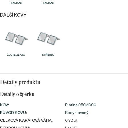
náušnice
DIAMANT
DIAMANT
Nejprodávanější
PODLE TVARU KAMENE
Personalizované
DALŠÍ KOVY
prsteny
NA MÍRU
PROHLÉDNOUT
přívěsky
DIAMANTY
PROHLÉDNOUT
Wave kolekce
ŽLUTÉ ZLATO
STŘÍBRO
OBJEVIT
Detaily produktu
PROHLÉDNOUT
Detaily o šperku
KOV
:
Platina 950/1000
PŮVOD KOVU
:
Recyklovaný
CELKOVÁ KARÁTOVÁ VÁHA:
0.32 ct