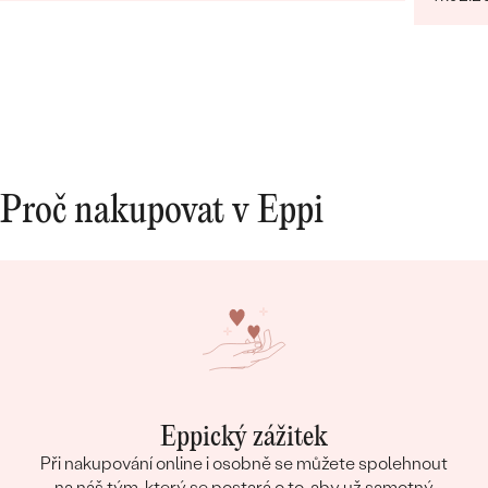
Proč nakupovat v Eppi
Eppický zážitek
Při nakupování online i osobně se můžete spolehnout
na náš tým, který se postará o to, aby už samotný