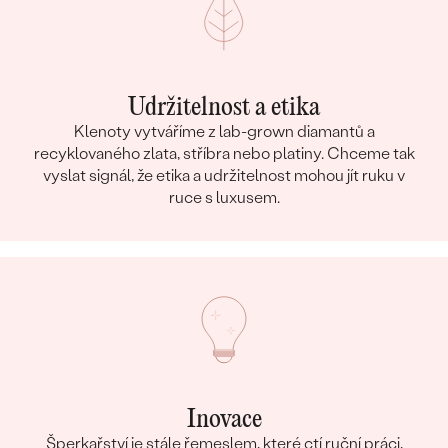
Udržitelnost a etika
Klenoty vytváříme z lab-grown diamantů a
recyklovaného zlata, stříbra nebo platiny. Chceme tak
vyslat signál, že etika a udržitelnost mohou jít ruku v
ruce s luxusem.
Inovace
Šperkařství je stále řemeslem, které ctí ruční práci,