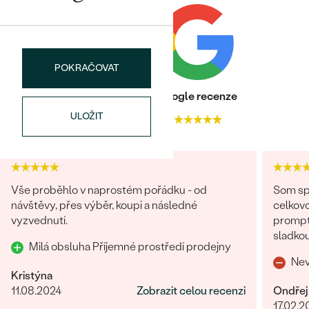
POKRAČOVAT
Heureka recenze
Google recenze
ULOŽIT
4.9
4.7
Vše proběhlo v naprostém pořádku - od
Som spo
návštěvy, přes výběr, koupi a následné
celkovo
vyzvednutí.
promptná. Tovar prišiel pekne z
sladkou
Milá obsluha Příjemné prostředí prodejny
o zákaz
Nev
Kristýna
11.08.2024
Zobrazit celou recenzi
Ondřej
17.02.2