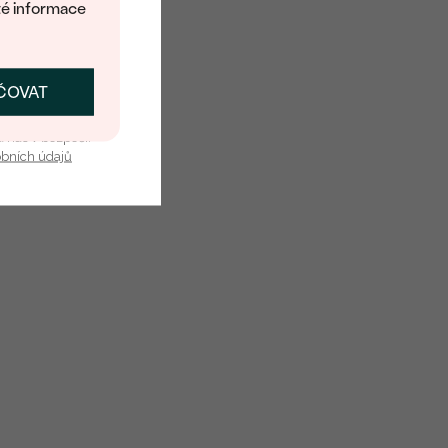
té informace
ČOVAT
SKAT SLEVU
u nás v bezpečí.
obních údajů