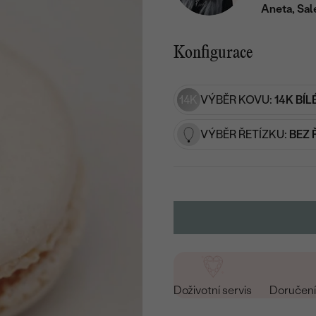
Aneta, Sal
Konfigurace
14K
VÝBĚR KOVU:
14K BÍL
VÝBĚR ŘETÍZKU:
BEZ 
Doživotní servis
Doručení 