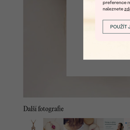
preference m
naleznete
zd
POUŽÍT 
Další fotografie