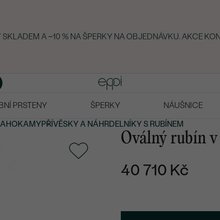
Y SKLADEM A −10 % NA ŠPERKY NA OBJEDNÁVKU. AKCE KON
BNÍ PRSTENY
ŠPERKY
NÁUŠNICE
RAHOKAMY
PŘÍVĚSKY A NÁHRDELNÍKY S RUBÍNEM
Oválný rubín v
40 710 Kč