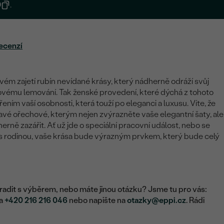
0
.
ecenzí
svém zajetí rubín nevídané krásy, který nádherně odráží svůj
tovému lemování. Tak ženské provedení, které dýchá z tohoto
ním vaší osobnosti, která touží po eleganci a luxusu. Víte, že
avé ořechové, kterým nejen zvýrazněte vaše elegantní šaty, ale
rně zazářit. Ať už jde o speciální pracovní událost, nebo se
 s rodinou, vaše krása bude výrazným prvkem, který bude celý
adit s výběrem, nebo máte jinou otázku? Jsme tu pro vás:
na
+420 216 216 046
nebo napište na
otazky@eppi.cz
. Rádi