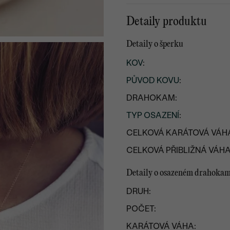
Detaily produktu
Detaily o šperku
KOV
:
PŮVOD KOVU
:
DRAHOKAM:
TYP OSAZENÍ
:
CELKOVÁ KARÁTOVÁ VÁH
CELKOVÁ PŘIBLIŽNÁ VÁHA
Detaily o osazeném drahoka
DRUH:
POČET:
KARÁTOVÁ VÁHA: