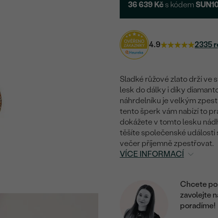
36 639 Kč
s kódem
SUN1
4.9
2335 r
Sladké růžové zlato drží ve 
lesk do dálky i díky diaman
náhrdelníku je velkým zpestře
tento šperk vám nabízí to pr
dokážete v tomto lesku nádhe
těšíte společenské události
večer příjemně zpestřovat.
VÍCE INFORMACÍ
Chcete por
zavolejte 
poradíme!