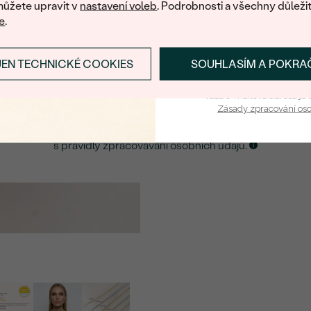
ůžete upravit v
nastavení voleb
. Podrobnosti a všechny důleži
e
.
E-mail
*
JEN TECHNICKÉ COOKIES
SOUHLASÍM A POKRA
PŘIHLÁSIT SE A ZÍ
ZASLAT UPOZORNĚNÍ NA TENTO
ŠPERK
Vaša e-mailová adresa je 
Zásady zpracování os
Kliknutím potvrzuji, že jsem se obeznámil
s
pravidly zpracovávání osobních údajů.