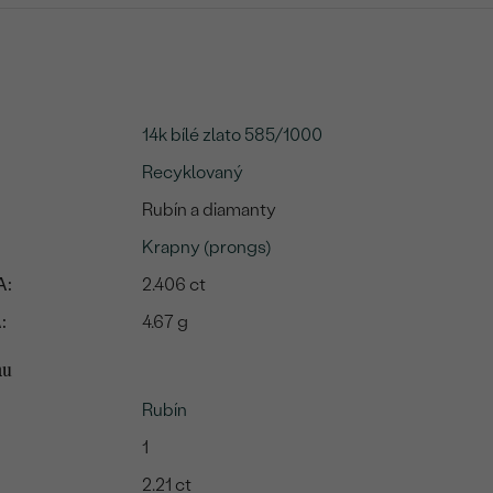
14k bílé zlato 585/1000
Recyklovaný
Rubín a diamanty
Krapny (prongs)
A:
2.406 ct
:
4.67 g
mu
Rubín
1
2.21 ct