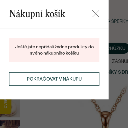
Nákupní košík
LETNÍ BLACK FRIDAY: −25 % NA ŠPERK
Ještě jste nepřidali žádné produkty do
O NÁS
BLOG
ŠPERKY NA MÍRU
DOMLUVIT SI SCHŮZKU
svého nákupního košíku
VÝPRODEJ
SNUBNÍ PRSTENY
ZÁSNU
PŘÍVĚSKY A NÁHRDELNÍKY
PŘÍVĚSKY A NÁHRDELNÍKY
S D
POKRAČOVAT V NÁKUPU