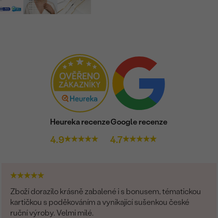
Heureka recenze
Google recenze
4.9
4.7
Zboží dorazilo krásně zabalené i s bonusem, tématickou
kartičkou s poděkováním a vynikající sušenkou české
ruční výroby. Velmi milé.