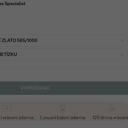
es Specialist
É ZLATO 585/1000
ŘETÍZKU
VYPRODÁNO
i vrácení zdarma
Luxusní balení zdarma
120 dní na vrácení