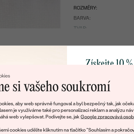
ROZMĚRY:
BARVA:
TVAR
:
PŮVOD:
ÚPRAVY:
Získejte 10 %
Postranní drahokamy
DRUH:
svůj první 
okies
POČET:
e si vašeho soukromí
KARÁTOVÁ VÁHA
:
Přidejte se k nám a 
poctivě vyráběných 
TVAR
:
okies, aby web správně fungoval a byl bezpečný tak, jak oček
Jako dárek na přivítá
lasem je využíváme také pro personalizaci reklam a analýzu náv
Litujeme, ale tento šperk si už své majitele našel
ČISTOTA
:
zašleme slevový kód
há web vylepšovat. Podívejte se, jak
Google zpracovává osobn
nákup.
eká množství podobných produktů. Pokud chcete být informováni
BARVA
:
emi cookies udělíte kliknutím na tlačítko "Souhlasím a pokračov
šperku, zanechte nám svůj e-mail.
PŮVOD: