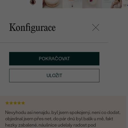
Konfigurace
POKRAČOVAT
ULOŽIT
Nevyhodu asi nenajdu. byl jsem spokojený, není co dodat,
objednal jsem přes net, do pár dnů byl balík u mě, fakt
hezky zabalené, náušnice udelaly radost pod