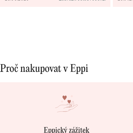
opravdová památka. Jednání s paní po e-mailu
bylo rychlé a příjemné. Moc obchod doporučuji!
Proč nakupovat v Eppi
Eppický zážitek