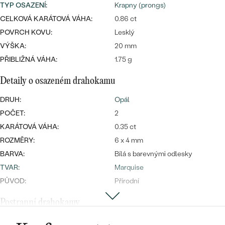
náušnice
TYP OSAZENÍ
:
Krapny (prongs)
Nejprodávanější
PODLE TVARU KAMENE
CELKOVÁ KARÁTOVÁ VÁHA:
0.86 ct
Personalizované
POVRCH KOVU:
Lesklý
prsteny
NA MÍRU
PROHLÉDNOUT
VÝŠKA:
20 mm
přívěsky
PŘIBLIŽNÁ VÁHA:
1.75 g
DIAMANTY
Detaily o osazeném drahokamu
PROHLÉDNOUT
Wave kolekce
DRUH:
Opál
OBJEVIT
POČET:
2
KARÁTOVÁ VÁHA:
0.35 ct
ROZMĚRY:
6 x 4 mm
PROHLÉDNOUT
BARVA:
Bílá s barevnými odlesky
TVAR
:
Marquise
PŮVOD:
Přírodní
Postranní drahokamy
DRUH:
Opál