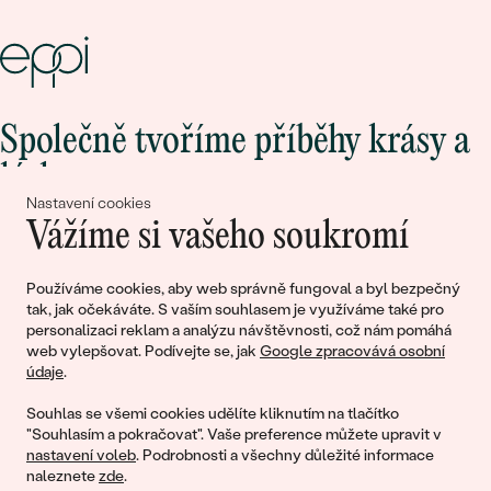
Společně tvoříme příběhy krásy a
lásky
Nastavení cookies
Vážíme si vašeho soukromí
Připojte se k nám!
Používáme cookies, aby web správně fungoval a byl bezpečný
tak, jak očekáváte. S vaším souhlasem je využíváme také pro
personalizaci reklam a analýzu návštěvnosti, což nám pomáhá
web vylepšovat. Podívejte se, jak
Google zpracovává osobní
údaje
.
Souhlas se všemi cookies udělíte kliknutím na tlačítko
"Souhlasím a pokračovat". Vaše preference můžete upravit v
nastavení voleb
. Podrobnosti a všechny důležité informace
© 2011 - 2026, Eppi.cz
naleznete
zde
.