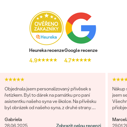
Heureka recenze
Google recenze
4.9
4.7
Objednala jsem personalizovaný přívěsek s
Nákup s
řetízkem. Byl to dárek na památku pro paní
jsem se
asistentku našeho syna ve školce. Na přívěsku
Všechn
byl obrázek od našeho syna, z druhé strany
přiobje
věnování. Z obchodu se mi obratem ozvali a
najedno
Gabriela
Marcel
dořešili jsme všechny detaily objednávky. Šperk
doporuč
28.06.2025
Zobrazit celou recenzi
29.01.
je nádherný, udělal velikou radost, je originální a