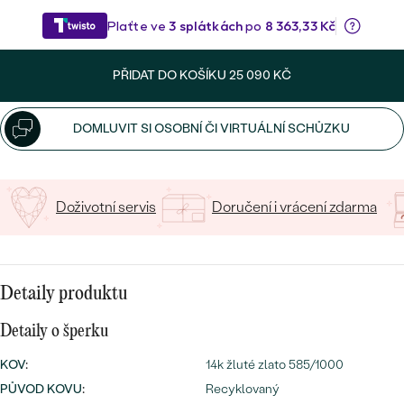
CENOVĚ DOSTUPNÉ
DRAHOKAM
CENOVĚ DOSTUPNÉ
S DRAHOKAMY
LUXUSNÍ
Nejprodávanější
LUXUSNÍ
S LAB-GROWN DIAMANTY
PŘIDAT DO KOŠÍKU
25 090 KČ
DLE MATERIÁLU
snubní prsteny
ZLATO
S PERLAMI
DOMLUVIT SI OSOBNÍ ČI VIRTUÁLNÍ SCHŮZKU
PLATINA
DLE STYLU
PROHLÉDNOUT
STŘÍBRO
Doživotní servis
Doručení i vrácení zdarma
PERSONALIZOVANÉ
SYMBOLICKÉ
Detaily produktu
MINIMALISTICKÉ
Detaily o šperku
PODLE PŘÍLEŽITOSTI
Nejprodávanější
KOV
:
14k žluté zlato 585/1000
PODLE BARVY
PŮVOD KOVU
:
Recyklovaný