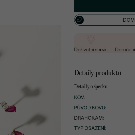
DOML
Doživotní servis
Doručení 
Detaily produktu
Detaily o šperku
KOV
:
PŮVOD KOVU
:
DRAHOKAM:
TYP OSAZENÍ
: