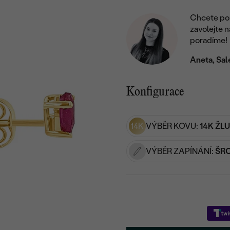
Chcete por
zavolejte 
poradíme!
Aneta, Sal
Konfigurace
14K
VÝBĚR KOVU:
14K ŽL
VÝBĚR ZAPÍNÁNÍ:
ŠR