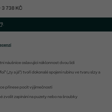
+ 3 738 KČ
.
ecenzí
ní náušnice oslavující náklonnost dvou lidí
Moi“ („ty a já“) tvoří dokonalé spojení rubínu ve tvaru slzy a
lce přinese pocit výjimečnosti
é zvolit zapínání na puzety nebo na šroubky