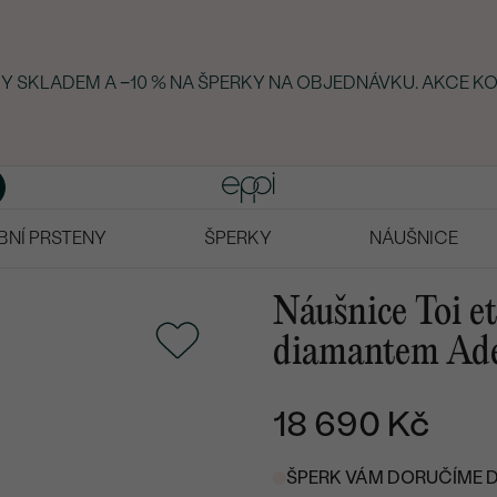
RKY SKLADEM A −10 % NA ŠPERKY NA OBJEDNÁVKU. AKCE KO
BNÍ PRSTENY
ŠPERKY
NÁUŠNICE
Náušnice Toi e
diamantem Ad
18 690 Kč
ŠPERK VÁM DORUČÍME DO