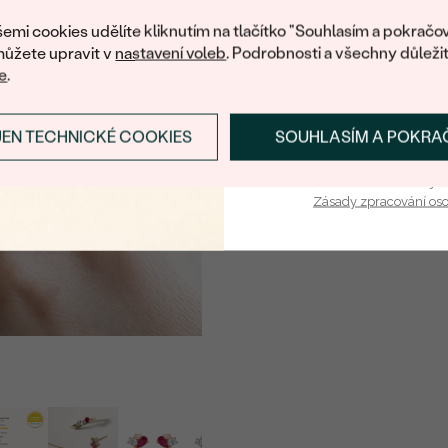
nákup.
Postranní drahokamy
emi cookies udělíte kliknutím na tlačítko "Souhlasím a pokračov
ůžete upravit v
nastavení voleb
. Podrobnosti a všechny důleži
DRUH:
e
.
POČET:
KARÁTOVÁ VÁHA
:
JEN TECHNICKÉ COOKIES
SOUHLASÍM A POKRA
PŘIHLÁSIT SE A ZÍ
ROZMĚRY:
Vaša e-mailová adresa je 
TVAR
:
Zásady zpracování os
ČISTOTA
:
BARVA
:
PŮVOD: