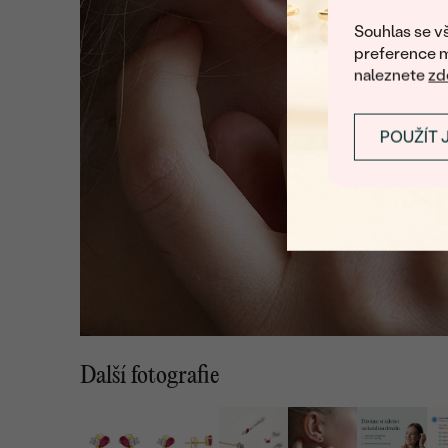
Souhlas se vš
preference m
naleznete
zd
POUŽÍT 
Další fotografie