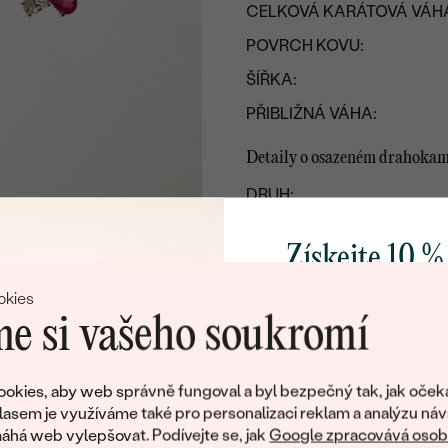
CELKOVÁ KARÁTOVÁ VÁH
POVRCH KOVU:
ŠÍŘKA:
PŘIBLIŽNÁ VÁHA:
Detaily o osazeném drahoka
DRUH:
POČET:
Získejte 10 %
KARÁTOVÁ VÁHA:
svůj první 
ROZMĚRY:
okies
e si vašeho soukromí
BARVA:
Přidejte se k nám a 
TVAR
:
poctivě vyráběných 
okies, aby web správně fungoval a byl bezpečný tak, jak oček
PŮVOD:
Jako dárek na přivítá
lasem je využíváme také pro personalizaci reklam a analýzu náv
ÚPRAVY:
zašleme slevový kód
há web vylepšovat. Podívejte se, jak
Google zpracovává osobn