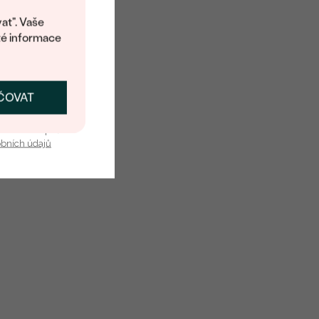
at". Vaše
té informace
Lab-grown diamant
2
0,20 ct
ČOVAT
SKAT SLEVU
3.6 x 2.52 mm
u nás v bezpečí.
Oval
obních údajů
SI
G-H
Vytvořený v laboratoři