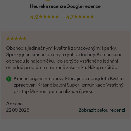
Heureka recenze
Google recenze
4.9
4.7
Obchod s jedinečnými kvalitně zpracovanými šperky.
Šperky jsou krásně baleny a rychle dodány. Komunikace
obchodu je na jedničku, i co se týče vstřícného jednání
ohledně problému na straně zákazníka. Nákup určitě
doporučuji
Krásné originální šperky, které jinde nenajdete Kvalitní
zpracování Krásné balení Super komunikace Vstřícný
přístup Možnost personalizace šperků
Adriana
22.09.2025
Zobrazit celou recenzi