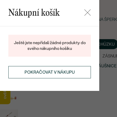
Nákupní košík
LETNÍ BLACK FRIDAY: −25 % NA ŠPE
Ještě jste nepřidali žádné produkty do
O NÁS
BLOG
ŠPERKY NA MÍRU
DOMLUVIT SI SCHŮZKU
svého nákupního košíku
VÝPRODEJ
SNUBNÍ PRSTENY
ZÁSNU
NÁUŠNICE
NÁUŠNICE S DRAHOKAMY
RUBÍNOVÉ NÁUŠNICE
POKRAČOVAT V NÁKUPU