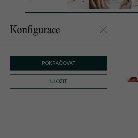
Konfigurace
Mohlo by se vám líbit
POKRAČOVAT
Lennon
Caro
od 17 990 Kč
od 17 290 K
ULOŽIT