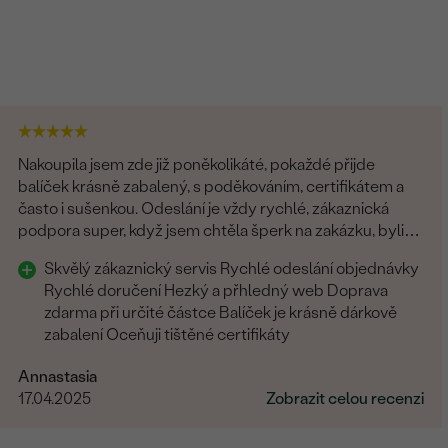
Nakoupila jsem zde již poněkolikáté, pokaždé přijde
balíček krásně zabalený, s poděkováním, certifikátem a
často i sušenkou. Odeslání je vždy rychlé, zákaznická
podpora super, když jsem chtěla šperk na zakázku, byli
všichni fajn. Rozhodně tyto šperky doporučuji
Skvělý zákaznický servis Rychlé odeslání objednávky
Rychlé doručení Hezký a přhledný web Doprava
zdarma při určité částce Balíček je krásně dárkově
zabalení Oceňuji tištěné certifikáty
Annastasia
17.04.2025
Zobrazit celou recenzi