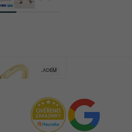
Masha
SKLADEM
č
2 790 Kč