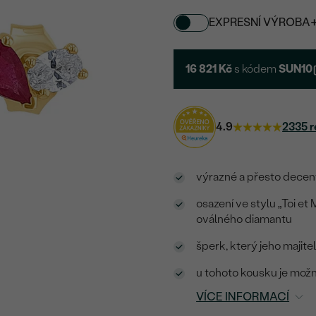
EXPRESNÍ VÝROBA
16 821 Kč
s kódem
SUN10
4.9
2335 r
výrazné a přesto decent
osazení ve stylu „Toi et 
oválného diamantu
šperk, který jeho majite
u tohoto kousku je možn
VÍCE INFORMACÍ