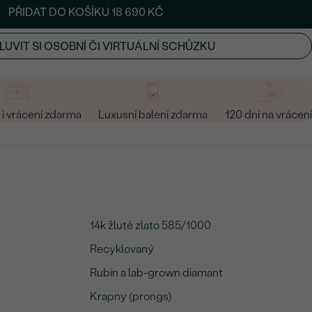
PŘIDAT DO KOŠÍKU
18 690 KČ
UVIT SI OSOBNÍ ČI VIRTUÁLNÍ SCHŮZKU
i vrácení zdarma
Luxusní balení zdarma
120 dní na vrácení
14k žluté zlato 585/1000
Recyklovaný
Rubín a lab-grown diamant
Krapny (prongs)