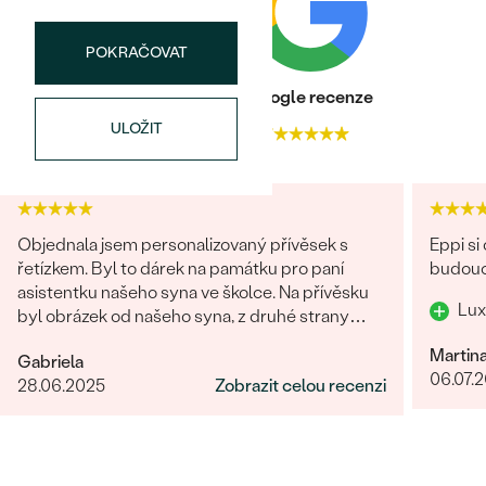
POKRAČOVAT
Heureka recenze
Google recenze
ULOŽIT
4.9
4.7
Objednala jsem personalizovaný přívěsek s
Eppi si
řetízkem. Byl to dárek na památku pro paní
budouc
asistentku našeho syna ve školce. Na přívěsku
Lux
byl obrázek od našeho syna, z druhé strany
věnování. Z obchodu se mi obratem ozvali a
Martin
Gabriela
dořešili jsme všechny detaily objednávky. Šperk
06.07.
28.06.2025
Zobrazit celou recenzi
je nádherný, udělal velikou radost, je originální a
opravdová památka. Jednání s paní po e-mailu
bylo rychlé a příjemné. Moc obchod doporučuji!