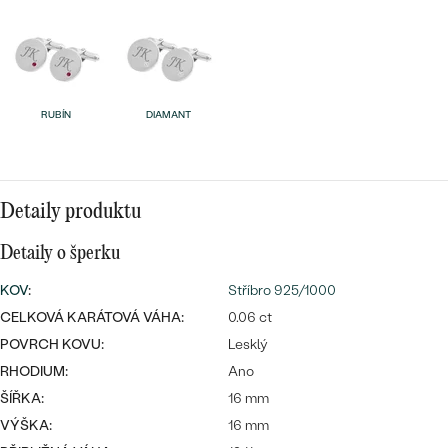
náušnice
Nejprodávanější
PODLE TVARU KAMENE
Personalizované
prsteny
NA MÍRU
PROHLÉDNOUT
přívěsky
RUBÍN
DIAMANT
DIAMANTY
PROHLÉDNOUT
Wave kolekce
OBJEVIT
Detaily produktu
Detaily o šperku
PROHLÉDNOUT
KOV
:
Stříbro 925/1000
CELKOVÁ KARÁTOVÁ VÁHA:
0.06 ct
POVRCH KOVU:
Lesklý
RHODIUM:
Ano
ŠÍŘKA:
16 mm
VÝŠKA:
16 mm