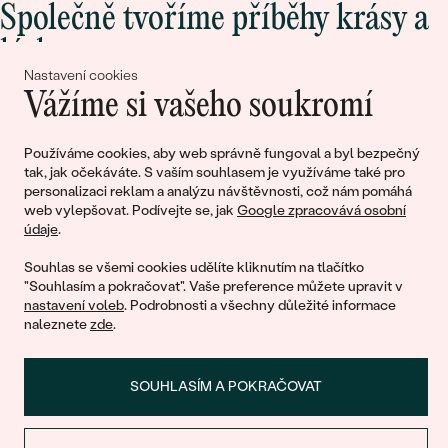
Společně tvoříme příběhy krásy a
lásky
Nastavení cookies
Vážíme si vašeho soukromí
Připojte se k nám!
Používáme cookies, aby web správně fungoval a byl bezpečný
tak, jak očekáváte. S vaším souhlasem je využíváme také pro
personalizaci reklam a analýzu návštěvnosti, což nám pomáhá
web vylepšovat. Podívejte se, jak
Google zpracovává osobní
údaje
.
Souhlas se všemi cookies udělíte kliknutím na tlačítko
"Souhlasím a pokračovat". Vaše preference můžete upravit v
nastavení voleb
. Podrobnosti a všechny důležité informace
© 2011 - 2026, Eppi.cz
naleznete
zde
.
SOUHLASÍM A POKRAČOVAT