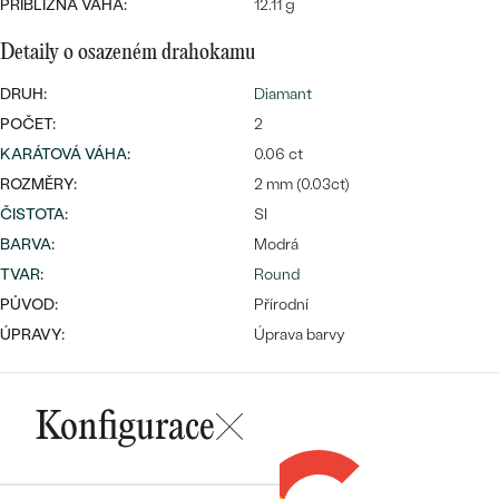
PŘIBLIŽNÁ VÁHA:
12.11 g
Detaily o osazeném drahokamu
DRUH:
Diamant
Bestsellery
POČET:
2
KARÁTOVÁ VÁHA
:
0.06 ct
ROZMĚRY:
2 mm (0.03ct)
ČISTOTA
:
SI
OBJEVIT
BARVA
:
Modrá
TVAR
:
Round
PŮVOD:
Přírodní
ÚPRAVY:
Úprava barvy
Konfigurace