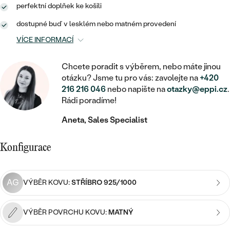
MINIMALISTICKÉ
RUČNĚ RYTÉ
DĚTSKÉ
perfektní doplňek ke košili
ZAČÍT S LAB-GROWN DIAMANTEM
MEDAILONKY
DĚTSKÉ ŠPERKY
STATEMENT
dostupné buď v lesklém nebo matném provedení
S VÝPLNÍ
PIERCING
ZAČÍT S BAREVNÝM DIAMANTEM
ŘETÍZKY
BROŽE
VÍCE INFORMACÍ
PEČETNÍ
SVATEBNÍ SETY
VE TVARU SRDCE
DOPLŇKY
DLE KAMENE
Chcete poradit s výběrem, nebo máte jinou
DLE DRAHOKAMU
PERSONALIZOVANÉ
otázku? Jsme tu pro vás: zavolejte na
+420
S DIAMANTY
DLE CENY
SE ZVÍŘATY
216 216 046
nebo napište na
otazky@eppi.cz
.
DIAMANT
DLE MATERIÁLU
Rádi poradíme!
CENOVĚ DOSTUPNÉ
DLE DRAHOKAMU
S DRAHOKAMY
LAB-GROWN DIAMANT
ZLATO
Aneta, Sales Specialist
DLE DRAHOKAMU
S DIAMANTY
LUXUSNÍ
S PERLAMI
MOISSANIT
S DIAMANTY
STŘÍBRO
Konfigurace
S DRAHOKAMY
BAREVNÝ DIAMANT
S DRAHOKAMY
PLATINA
DLE CENY
S PERLAMI
AG
VÝBĚR KOVU:
STŘÍBRO 925/1000
CENOVĚ DOSTUPNÉ
ČERNÝ DIAMANT
S PERLAMI
DLE KAMENE
DLE CENY
VÝBĚR POVRCHU KOVU:
MATNÝ
LUXUSNÍ
SALT AND PEPPER DIAMANT
S DIAMANTY
DLE CENY