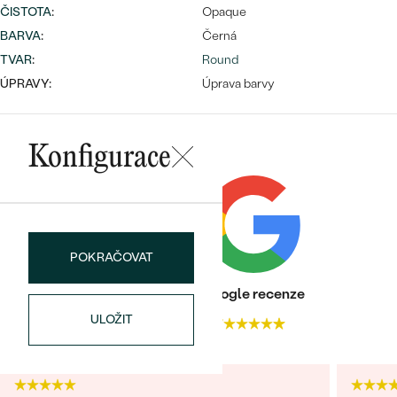
náušnice
ČISTOTA
:
Opaque
Nejprodávanější
PODLE TVARU KAMENE
BARVA
:
Černá
Personalizované
TVAR
:
Round
prsteny
NA MÍRU
PROHLÉDNOUT
ÚPRAVY:
Úprava barvy
přívěsky
DIAMANTY
Konfigurace
PROHLÉDNOUT
Wave kolekce
OBJEVIT
PROHLÉDNOUT
POKRAČOVAT
Heureka recenze
Google recenze
ULOŽIT
4.9
4.7