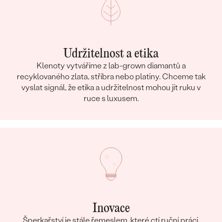
Udržitelnost a etika
Klenoty vytváříme z lab-grown diamantů a
recyklovaného zlata, stříbra nebo platiny. Chceme tak
vyslat signál, že etika a udržitelnost mohou jít ruku v
ruce s luxusem.
Inovace
Šperkařství je stále řemeslem, které ctí ruční práci,