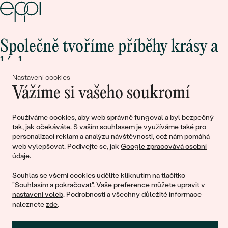
Společně tvoříme příběhy krásy a
lásky
Nastavení cookies
Vážíme si vašeho soukromí
Připojte se k nám!
Používáme cookies, aby web správně fungoval a byl bezpečný
tak, jak očekáváte. S vaším souhlasem je využíváme také pro
personalizaci reklam a analýzu návštěvnosti, což nám pomáhá
web vylepšovat. Podívejte se, jak
Google zpracovává osobní
údaje
.
Souhlas se všemi cookies udělíte kliknutím na tlačítko
"Souhlasím a pokračovat". Vaše preference můžete upravit v
nastavení voleb
. Podrobnosti a všechny důležité informace
© 2011 - 2026, Eppi.cz
naleznete
zde
.