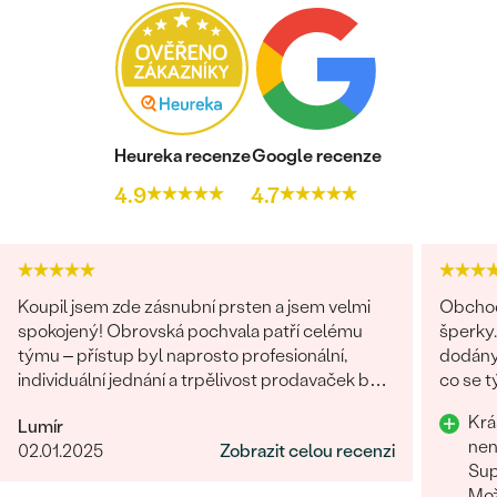
Heureka recenze
Google recenze
4.9
4.7
Koupil jsem zde zásnubní prsten a jsem velmi
Obchod
spokojený! Obrovská pochvala patří celému
šperky.
týmu – přístup byl naprosto profesionální,
dodány.
individuální jednání a trpělivost prodavaček byly
co se týče vstřícného je
opravdu na jedničku. Oceňuji skvělou
problém
Krá
Lumír
komunikaci, kdy jsme vše vyřešili rychle a k mé
doporu
nen
02.01.2025
Zobrazit celou recenzi
plné spokojenosti. Prsten je nádherný a celý
Sup
proces byl příjemný zážitek. Moc děkuji a
Mož