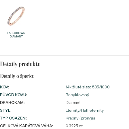
náušnice
Nejprodávanější
PODLE TVARU KAMENE
Personalizované
prsteny
NA MÍRU
PROHLÉDNOUT
přívěsky
LAB-GROWN
DIAMANTY
DIAMANT
PROHLÉDNOUT
Wave kolekce
OBJEVIT
Detaily produktu
Detaily o šperku
PROHLÉDNOUT
KOV
:
14k žluté zlato 585/1000
PŮVOD KOVU
:
Recyklovaný
DRAHOKAM:
Diamant
STYL
:
Eternity/Half eternity
TYP OSAZENÍ
:
Krapny (prongs)
CELKOVÁ KARÁTOVÁ VÁHA:
0.3225 ct