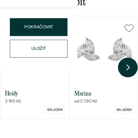
Mohlo by se vám líbit
POKRAČOVAT
ULOŽIT
Heidy
Marina
3 190 Kč
od 3 790 Kč
SKLADEM
SKLADEM