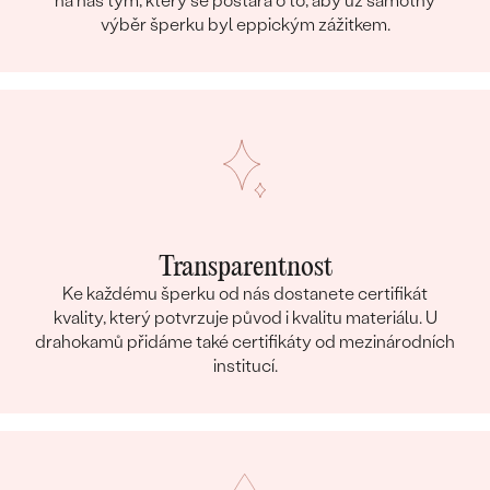
na náš tým, který se postará o to, aby už samotný
výběr šperku byl eppickým zážitkem.
Transparentnost
Ke každému šperku od nás dostanete certifikát
kvality, který potvrzuje původ i kvalitu materiálu. U
drahokamů přidáme také certifikáty od mezinárodních
institucí.