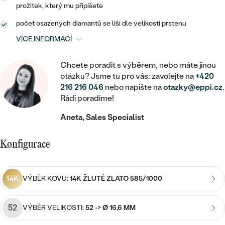
MINIMALISTICKÉ
RUČNĚ RYTÉ
DĚTSKÉ
prožitek, který mu připíšete
ZAČÍT S LAB-GROWN DIAMANTEM
MEDAILONKY
DĚTSKÉ ŠPERKY
STATEMENT
počet osazených diamantů se liší dle velikosti prstenu
S VÝPLNÍ
PIERCING
ZAČÍT S BAREVNÝM DIAMANTEM
ŘETÍZKY
BROŽE
VÍCE INFORMACÍ
PEČETNÍ
SVATEBNÍ SETY
VE TVARU SRDCE
DOPLŇKY
DLE KAMENE
Chcete poradit s výběrem, nebo máte jinou
DLE DRAHOKAMU
PERSONALIZOVANÉ
otázku? Jsme tu pro vás: zavolejte na
+420
S DIAMANTY
DLE CENY
SE ZVÍŘATY
216 216 046
nebo napište na
otazky@eppi.cz
.
DIAMANT
DLE MATERIÁLU
Rádi poradíme!
CENOVĚ DOSTUPNÉ
DLE DRAHOKAMU
S DRAHOKAMY
LAB-GROWN DIAMANT
ZLATO
Aneta, Sales Specialist
DLE DRAHOKAMU
S DIAMANTY
LUXUSNÍ
S PERLAMI
MOISSANIT
S DIAMANTY
STŘÍBRO
Konfigurace
S DRAHOKAMY
BAREVNÝ DIAMANT
S DRAHOKAMY
PLATINA
DLE CENY
S PERLAMI
14K
VÝBĚR KOVU:
14K ŽLUTÉ ZLATO 585/1000
CENOVĚ DOSTUPNÉ
ČERNÝ DIAMANT
S PERLAMI
DLE KAMENE
52
DLE CENY
VÝBĚR VELIKOSTI:
52 -> Ø 16,6 MM
LUXUSNÍ
SALT AND PEPPER DIAMANT
S DIAMANTY
DLE CENY