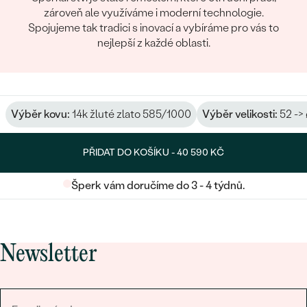
zároveň ale využíváme i moderní technologie.
Spojujeme tak tradici s inovací a vybíráme pro vás to
nejlepší z každé oblasti.
Výběr kovu:
14k žluté zlato 585/1000
Výběr velikosti:
52 ->
PŘIDAT DO KOŠÍKU -
40 590 KČ
Šperk vám doručíme do 3 - 4 týdnů.
Newsletter