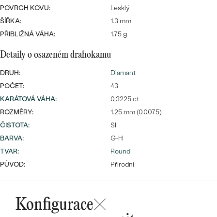
POVRCH KOVU:
Lesklý
ŠÍŘKA:
1.3 mm
PŘIBLIŽNÁ VÁHA:
1.75 g
Bestsellery
Detaily o osazeném drahokamu
DRUH:
Diamant
POČET:
43
OBJEVIT
KARÁTOVÁ VÁHA
:
0,3225 ct
ROZMĚRY:
1.25 mm (0.0075)
ČISTOTA
:
SI
BARVA
:
G-H
TVAR
:
Round
PŮVOD:
Přírodní
Konfigurace