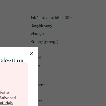
14k žluté zlato 585/1000
Recyklovaný
Vintage
Krapny (prongs)
A:
0.1 ct
Lesklý
 slevu na
1.75 g
klenot
mu
Diamant
objevte svět
šperků Eppi.
áváte.
1
ní vám obratem
štěvnosti,
0.04 ct
 na váš první
í údaje
.