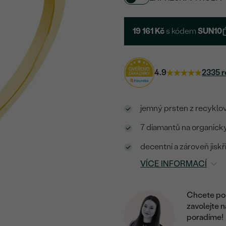
19 161 Kč
s kódem
SUN10
4.9
2335 r
jemný prsten z recyklo
7 diamantů na organic
decentní a zároveň jiskř
VÍCE INFORMACÍ
Chcete por
zavolejte 
poradíme!