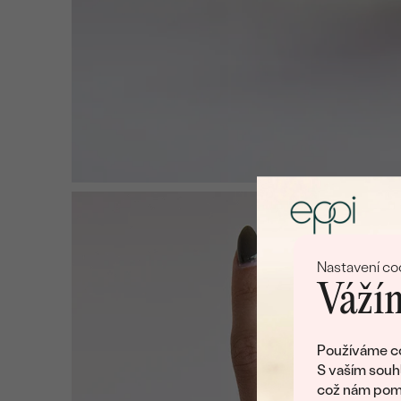
Nastavení co
Vážím
Používáme co
S vaším souh
což nám pomá