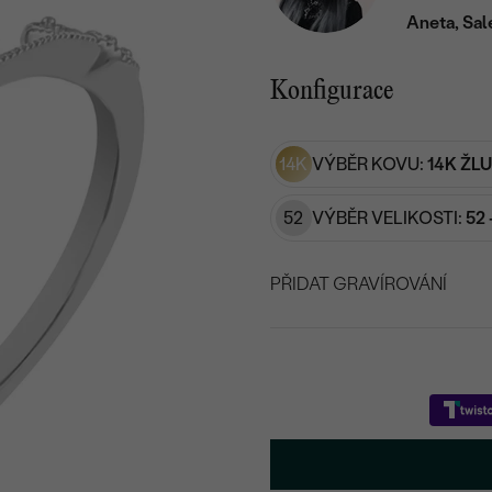
Aneta, Sal
Konfigurace
14K
VÝBĚR KOVU:
14K ŽL
52
VÝBĚR VELIKOSTI:
52 
PŘIDAT GRAVÍROVÁNÍ
VYBERTE FONT
Napište iniciály/text
15
/ 15 ZNAKŮ