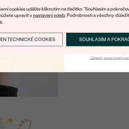
nákup.
ROZMĚRY:
emi cookies udělíte kliknutím na tlačítko "Souhlasím a pokračov
ČISTOTA
:
ůžete upravit v
nastavení voleb
. Podrobnosti a všechny důleži
e
.
BARVA
:
TVAR
:
JEN TECHNICKÉ COOKIES
SOUHLASÍM A POKRA
PŘIHLÁSIT SE A ZÍ
PŮVOD:
Vaša e-mailová adresa je 
Postranní drahokamy
Zásady zpracování os
DRUH:
POČET:
KARÁTOVÁ VÁHA
:
ROZMĚRY:
TVAR
:
ČISTOTA
:
BARVA
: