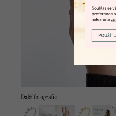
Souhlas se vš
preference m
naleznete
zd
POUŽÍT 
Další fotografie