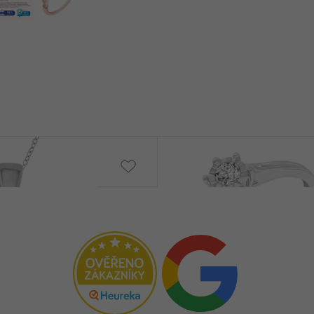
PŮVOD:
Nuria
č
od 23 190 Kč