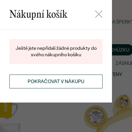
Nákupní košík
LETNÍ BLACK FRIDAY: −25 % NA ŠPER
Ještě jste nepřidali žádné produkty do
O NÁS
BLOG
ŠPERKY NA MÍRU
DOMLUVIT SI SCHŮZKU
svého nákupního košíku
VÝPRODEJ
SNUBNÍ PRSTENY
ZÁSNU
PRSTENY
ETERNITY PRSTENY
ZLATÉ ETERNITY PRSTENY
POKRAČOVAT V NÁKUPU