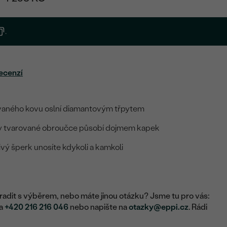
.
ecenzí
vaného kovu oslní diamantovým třpytem
ky tvarované obroučce působí dojmem kapek
ivý šperk unosíte kdykoli a kamkoli
adit s výběrem, nebo máte jinou otázku? Jsme tu pro vás:
na
+420 216 216 046
nebo napište na
otazky@eppi.cz
. Rádi