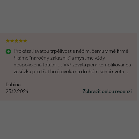
Prokázali svatou trpělivost s něčím, čemu v mé firmě
říkáme “náročný zákazník” a myslíme vždy
nespokojená totální … Vyřizovala jsem komplikovanou
zakázku pro třetího člověka na druhém konci světa a
zvládli to skvěle. Musím moc poděkovat.
Ľubica
25.12.2024
Zobrazit celou recenzi