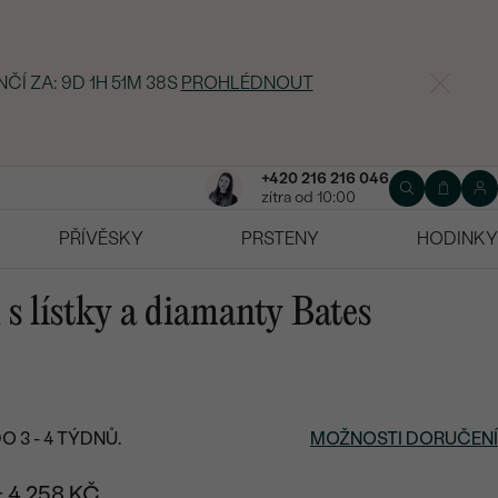
NČÍ ZA:
9D 1H 51M 37S
PROHLÉDNOUT
+420 216 216 046
zítra od 10:00
PŘÍVĚSKY
PRSTENY
HODINKY
 s lístky a diamanty Bates
 3 - 4 TÝDNŮ.
MOŽNOSTI DORUČENÍ
+ 4 258 KČ