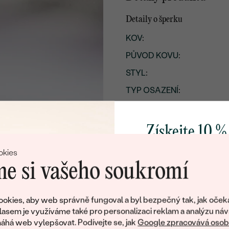
Detaily o šperku
KOV
:
PŮVOD KOVU
:
STYL
:
TYP OSAZENÍ
:
CELKOVÁ KARÁTOVÁ VÁH
POVRCH KOVU:
Získejte 10 %
PŘIBLIŽNÁ VÁHA:
svůj první 
okies
Detaily o osazeném drahoka
e si vašeho soukromí
DRUH:
Přidejte se k nám a 
poctivě vyráběných 
okies, aby web správně fungoval a byl bezpečný tak, jak oček
POČET:
Jako dárek na přivítá
lasem je využíváme také pro personalizaci reklam a analýzu náv
KARÁTOVÁ VÁHA
:
zašleme slevový kód
há web vylepšovat. Podívejte se, jak
Google zpracovává osobn