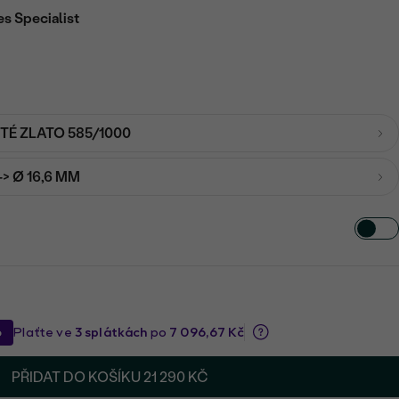
es Specialist
UTÉ ZLATO 585/1000
-> Ø 16,6 MM
PŘIDAT DO KOŠÍKU
21 290 KČ