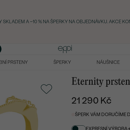
KY SKLADEM A −10 % NA ŠPERKY NA OBJEDNÁVKU. AKCE KO
BNÍ PRSTENY
ŠPERKY
NÁUŠNICE
Eternity prsten
21 290 Kč
ŠPERK VÁM DORUČÍME DO
EXPRESNÍ VÝROBA