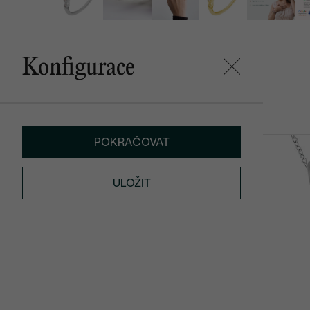
Konfigurace
Mohlo by se vám líbit
POKRAČOVAT
Albie
Alger
SKLADEM
2 990 Kč
od 13 690 K
ULOŽIT