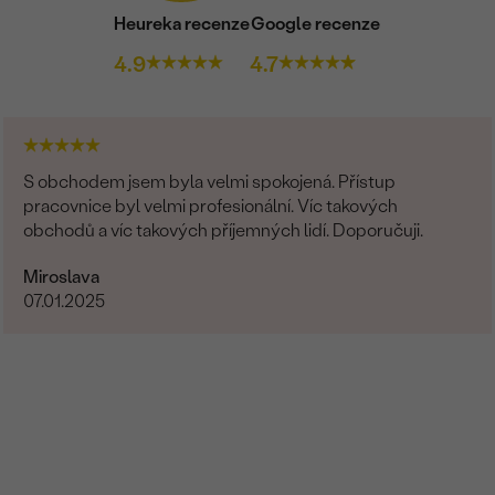
Heureka recenze
Google recenze
4.9
4.7
S obchodem jsem byla velmi spokojená. Přístup
pracovnice byl velmi profesionální. Víc takových
obchodů a víc takových příjemných lidí. Doporučuji.
Miroslava
07.01.2025