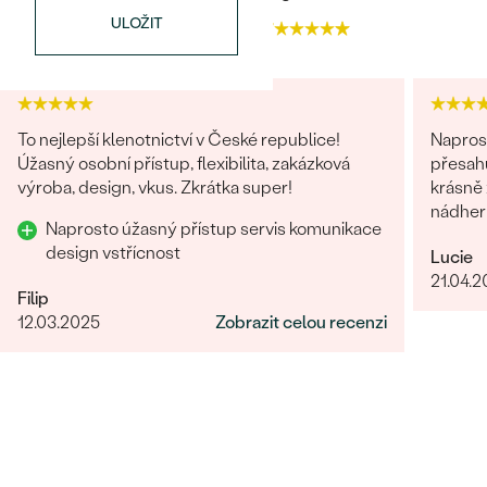
BARVA
:
G-H
ULOŽIT
4.9
4.7
PŮVOD:
Přírodní
To nejlepší klenotnictví v České republice!
Naprost
Úžasný osobní přístup, flexibilita, zakázková
přesahuj
výroba, design, vkus. Zkrátka super!
krásně z
nádhern
Naprosto úžasný přístup servis komunikace
design vstřícnost
Lucie
21.04.
Filip
12.03.2025
Zobrazit celou recenzi