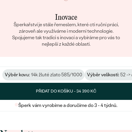
Inovace
Šperkařství je stále řemeslem, které ctí ruční práci,
zároveň ale využíváme i moderní technologie.
Spojujeme tak tradici s inovací a vybíráme pro vás to
nejlepší z každé oblasti.
Výběr kovu:
14k žluté zlato 585/1000
Výběr velikosti:
52 ->
PŘIDAT DO KOŠÍKU -
34 390 KČ
Šperk vám vyrobíme a doručíme do 3 - 4 týdnů.