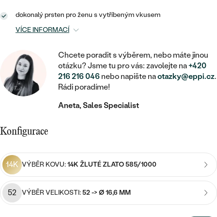
MINIMALISTICKÉ
RUČNĚ RYTÉ
DĚTSKÉ
ZAČÍT S LAB-GROWN DIAMANTEM
MEDAILONKY
DĚTSKÉ ŠPERKY
dokonalý prsten pro ženu s vytříbeným vkusem
STATEMENT
S VÝPLNÍ
PIERCING
VÍCE INFORMACÍ
ZAČÍT S BAREVNÝM DIAMANTEM
ŘETÍZKY
BROŽE
PEČETNÍ
SVATEBNÍ SETY
Chcete poradit s výběrem, nebo máte jinou
VE TVARU SRDCE
DOPLŇKY
DLE KAMENE
otázku? Jsme tu pro vás: zavolejte na
+420
DLE DRAHOKAMU
PERSONALIZOVANÉ
216 216 046
nebo napište na
otazky@eppi.cz
.
S DIAMANTY
DLE CENY
SE ZVÍŘATY
DIAMANT
Rádi poradíme!
DLE MATERIÁLU
CENOVĚ DOSTUPNÉ
DLE DRAHOKAMU
S DRAHOKAMY
Aneta, Sales Specialist
LAB-GROWN DIAMANT
ZLATO
DLE DRAHOKAMU
S DIAMANTY
LUXUSNÍ
S PERLAMI
Konfigurace
MOISSANIT
S DIAMANTY
STŘÍBRO
S DRAHOKAMY
BAREVNÝ DIAMANT
S DRAHOKAMY
PLATINA
DLE CENY
14K
VÝBĚR KOVU:
14K ŽLUTÉ ZLATO 585/1000
S PERLAMI
CENOVĚ DOSTUPNÉ
ČERNÝ DIAMANT
S PERLAMI
DLE KAMENE
52
VÝBĚR VELIKOSTI:
52 -> Ø 16,6 MM
DLE CENY
LUXUSNÍ
SALT AND PEPPER DIAMANT
S DIAMANTY
DLE CENY