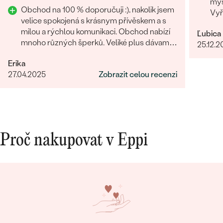
mys
Obchod na 100 % doporučuji :), nakolik jsem
TVAR
:
Round
Vyř
velice spokojená s krásnym přívěskem a s
ČISTOTA
:
Okem čistý
tře
milou a rýchlou komunikaci. Obchod nabízí
Ľubica
zvl
BARVA:
G- H
mnoho různých šperků. Veliké plus dávam i
25.12.2
PŮVOD:
Vytvořený v laboratoři
za rýchle vyhotovení přívěsku.
Erika
27.04.2025
Zobrazit celou recenzi
Proč nakupovat v Eppi