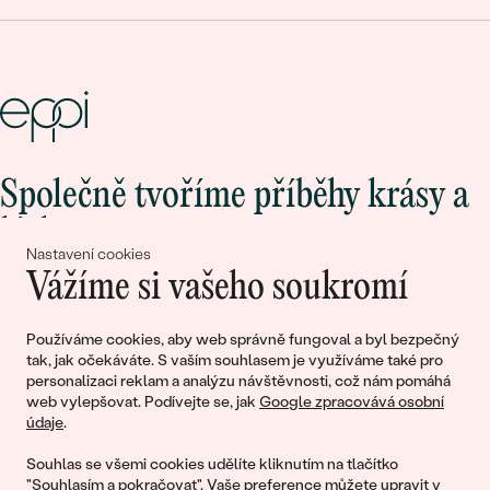
Společně tvoříme příběhy krásy a
lásky
Nastavení cookies
Vážíme si vašeho soukromí
Připojte se k nám!
Používáme cookies, aby web správně fungoval a byl bezpečný
tak, jak očekáváte. S vaším souhlasem je využíváme také pro
personalizaci reklam a analýzu návštěvnosti, což nám pomáhá
web vylepšovat. Podívejte se, jak
Google zpracovává osobní
údaje
.
Souhlas se všemi cookies udělíte kliknutím na tlačítko
"Souhlasím a pokračovat". Vaše preference můžete upravit v