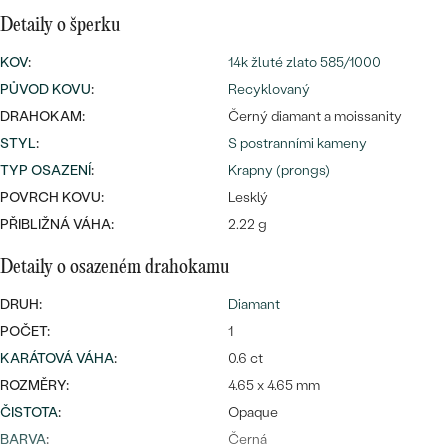
náušnice
Nejprodávanější
Detaily o šperku
PODLE TVARU KAMENE
Personalizované
KOV
:
14k žluté zlato 585/1000
prsteny
NA MÍRU
PŮVOD KOVU
:
Recyklovaný
PROHLÉDNOUT
přívěsky
DRAHOKAM:
Černý diamant a moissanity
DIAMANTY
STYL
:
S postranními kameny
TYP OSAZENÍ
:
Krapny (prongs)
PROHLÉDNOUT
Wave kolekce
POVRCH KOVU:
Lesklý
OBJEVIT
PŘIBLIŽNÁ VÁHA:
2.22 g
Detaily o osazeném drahokamu
PROHLÉDNOUT
DRUH:
Diamant
POČET:
1
KARÁTOVÁ VÁHA
:
0.6 ct
ROZMĚRY:
4.65 x 4.65 mm
ČISTOTA
:
Opaque
BARVA
:
Černá