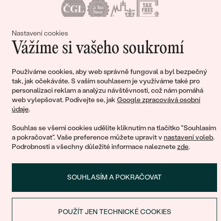
takového šperku najdete
odhadovanou dobu výroby
,
která se může lišit podle typu šperku, zvolených úprav i
materiálu.
Nastavení cookies
Nákupní košík
Vážíme si vašeho soukromí
Potřebuji šperk na poslední chvíli. Co teď?
Nezoufejte, i na poslední chvíli máte několik možností.
Používáme cookies, aby web správně fungoval a byl bezpečný
Vybírejte ze šperků skladem
, které jsou připraveny k
tak, jak očekáváte. S vaším souhlasem je využíváme také pro
okamžitému odeslání. U šperků, které musíme vyrobit,
personalizaci reklam a analýzu návštěvnosti, což nám pomáhá
nabízíme možnost
expresní výroby do jednoho týdne
a
web vylepšovat. Podívejte se, jak
Google zpracovává osobní
Ještě jste nepřidali žádné produkty do svého
údaje
.
pokud opravdu nestíháte –
dárkový poukaz
je jistota.
nákupního košíku
Souhlas se všemi cookies udělíte kliknutím na tlačítko "Souhlasím
a pokračovat". Vaše preference můžete upravit v
nastavení voleb
.
Podrobnosti a všechny důležité informace naleznete
zde
.
POKRAČOVAT V NÁKUPU
SOUHLASÍM A POKRAČOVAT
POUŽÍT JEN TECHNICKÉ COOKIES