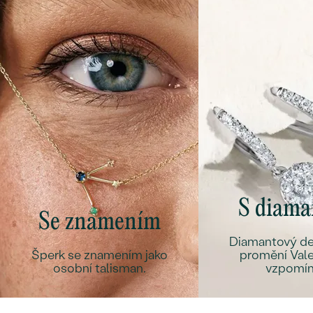
S diam
Se znamením
Diamantový det
Šperk se znamením jako
promění Vale
osobní talisman.
vzpomín