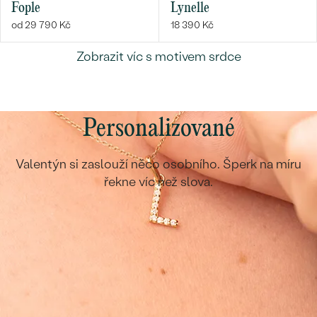
náušnice
Fople
Lynelle
Nejprodávanější
PODLE TVARU KAMENE
od 29 790 Kč
18 390 Kč
Personalizované
prsteny
Zobrazit víc s motivem srdce
NA MÍRU
PROHLÉDNOUT
přívěsky
DIAMANTY
PROHLÉDNOUT
Personalizované
Wave kolekce
OBJEVIT
Valentýn si zaslouží něco osobního. Šperk na míru
řekne víc než slova.
PROHLÉDNOUT