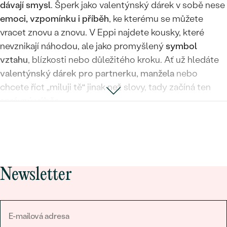
dávají smysl
. Šperk jako valentýnský dárek v sobě nese
emoci, vzpomínku i příběh
, ke kterému se můžete
vracet znovu a znovu. V Eppi najdete kousky, které
nevznikají náhodou, ale jako promyšlený
symbol
vztahu
, blízkosti nebo důležitého kroku. Ať už hledáte
valentýnský dárek pro partnerku, manžela
nebo
chcete říct „miluji tě“ jinak než slovy, tady začíná ten
správný výběr.
Jaké valentýnské šperky u nás najdete
Personalizované šperky
Personalizované valentýnské šperky dávají dárku
osobní rovinu.
Náramky s vlastním textem
umožňují
Newsletter
zachytit
jméno, datum nebo krátký vzkaz
, ke kterému
se budete chtít vracet.
Přívěsky s písmenem
zase
fungují jako jemný symbol –
iniciála partnera, dítěte
nebo slova
, které má pro vás zvláštní význam.