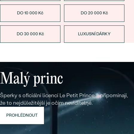
DO 10 000
Kč
DO 20 000
Kč
DO 30 000
Kč
LUXUSNÍ DÁRKY
Malý princ
Šperky s oficiální licencí Le Petit Prince ® připomínají,
že to nejdůležitější je očím neviditelné.
PROHLÉDNOUT