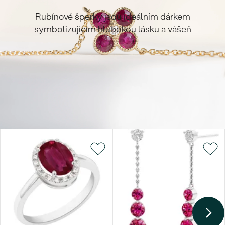
Rubínové šperky jsou ideálním dárkem
symbolizujícím hlubokou lásku a vášeň