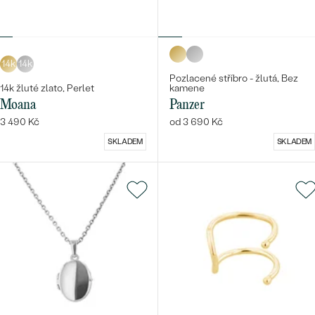
14k
14k
Pozlacené stříbro - žlutá, Bez
14k žluté zlato, Perlet
kamene
Moana
Panzer
3 490 Kč
od 3 690 Kč
SKLADEM
SKLADEM