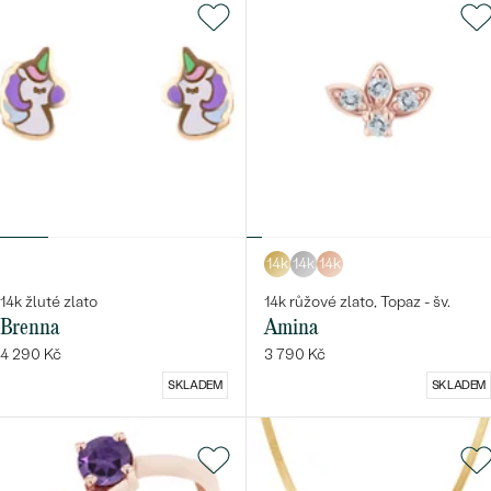
14k
14k
14k
14k žluté zlato
14k růžové zlato, Topaz - šv.
Brenna
Amina
4 290 Kč
3 790 Kč
SKLADEM
SKLADEM