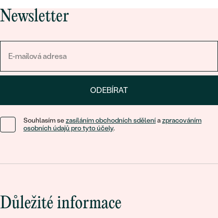
poklad.
Newsletter
ODEBÍRAT
Souhlasím se
zasíláním obchodních sdělení
a
zpracováním
osobních údajů pro tyto účely
.
Důležité informace