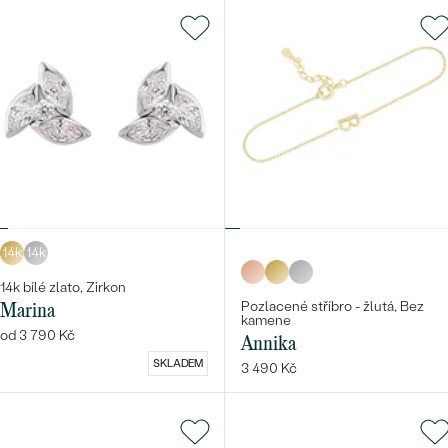
14k
14k
14k bílé zlato, Zirkon
Pozlacené stříbro - žlutá, Bez
Marina
kamene
od 3 790 Kč
Annika
SKLADEM
3 490 Kč