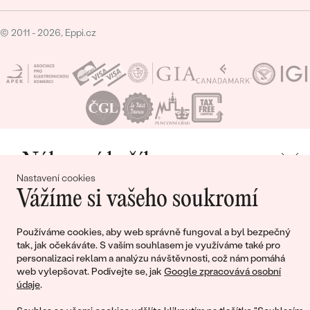
© 2011 - 2026, Eppi.cz
Nákupní košík
Nastavení cookies
Vážíme si vašeho soukromí
Používáme cookies, aby web správně fungoval a byl bezpečný
Ještě jste nepřidali žádné produkty do svého
tak, jak očekáváte. S vaším souhlasem je využíváme také pro
nákupního košíku
personalizaci reklam a analýzu návštěvnosti, což nám pomáhá
web vylepšovat. Podívejte se, jak
Google zpracovává osobní
údaje
.