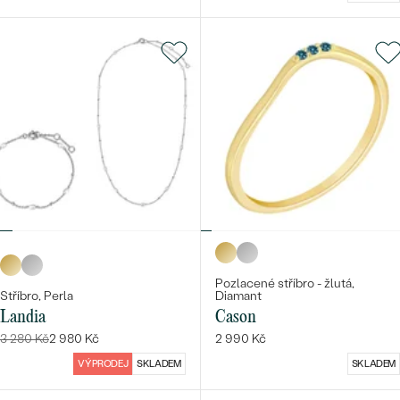
Pozlacené stříbro - žlutá,
Stříbro, Perla
Diamant
Landia
Cason
3 280 Kč
2 980 Kč
2 990 Kč
VÝPRODEJ
SKLADEM
SKLADEM