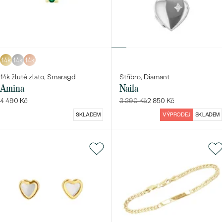
14k
14k
14k
14k žluté zlato, Smaragd
Stříbro, Diamant
Amina
Naila
4 490 Kč
3 390 Kč
2 850 Kč
SKLADEM
VÝPRODEJ
SKLADEM