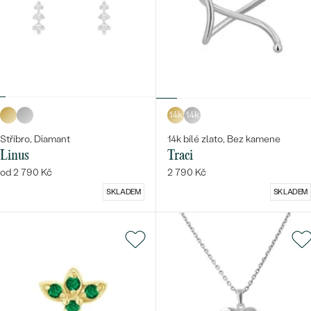
14k
14k
Stříbro, Diamant
14k bílé zlato, Bez kamene
Linus
Traci
od 2 790 Kč
2 790 Kč
SKLADEM
SKLADEM