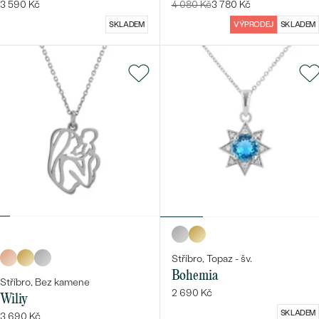
3 590 Kč
4 080 Kč
3 780 Kč
SKLADEM
VÝPRODEJ
SKLADEM
Stříbro, Topaz - šv.
Bohemia
Stříbro, Bez kamene
2 690 Kč
Wiliy
SKLADEM
3 690 Kč