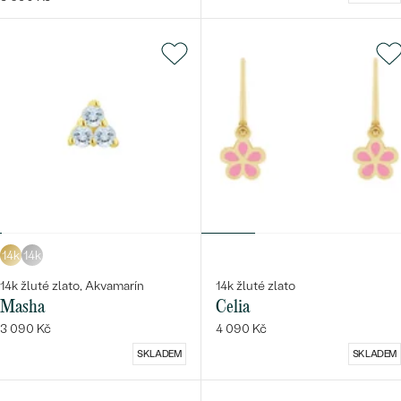
14k
14k
14k žluté zlato, Akvamarín
14k žluté zlato
Masha
Celia
3 090 Kč
4 090 Kč
SKLADEM
SKLADEM