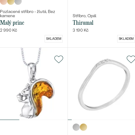
Pozlacené stříbro - žlutá, Bez
kamene
Stříbro, Opál
Malý princ
Thirumal
2 990 Kč
3 190 Kč
SKLADEM
SKLADEM