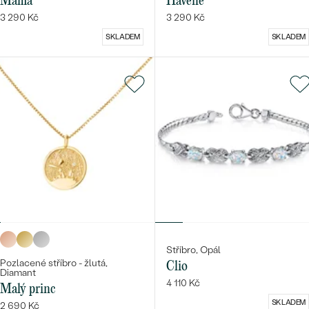
Mama
Havene
3 290 Kč
3 290 Kč
SKLADEM
SKLADEM
Stříbro, Opál
Pozlacené stříbro - žlutá,
Clio
Diamant
4 110 Kč
Malý princ
SKLADEM
2 690 Kč