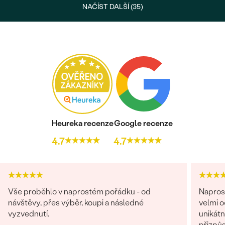
NAČÍST DALŠÍ (35)
Heureka recenze
Google recenze
4.7
4.7
Vše proběhlo v naprostém pořádku - od
Napros
návštěvy, přes výběr, koupi a následné
velmi 
vyzvednutí.
unikátn
přizpůs