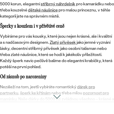
5000 korun, elegantní
stříbrný náhrdelník
pro kamarádku nebo
třeba kouzelné
dětské náušnice
pro malou princeznu, v téhle
kategorii jste na správném místě.
Šperky s kouzlem i v přívětivé ceně
Vybíráme pro vás kousky, které jsou nejen krásné, ale i kvalitní
a s nadčasovým designem.
Zlatý přívěsek
jako jemné vyznání
lásky, decentní
stříbrný přívěsek
jako osobní talisman nebo
třeba
zlaté náušnice
, které se hodí k jakékoliv příležitosti.
Každý šperk navíc pečlivě balíme do elegantní krabičky, která
potěší na první pohled.
Od zásnub po narozeniny
Nezáleží na tom, jestli vybíráte romantický
dárek pro
partnerku
,
šperk ke křtinám
nebo třeba milou
pozornost pro
maminku
. Naše dárky do 5000 Kč zvládnou všechno –
krásné a
stále dostupné
. A pokud si nebudete jisti výběrem, klidně se
nám ozvěte. Rádi vám poradíme a pomůžeme najít ten pravý