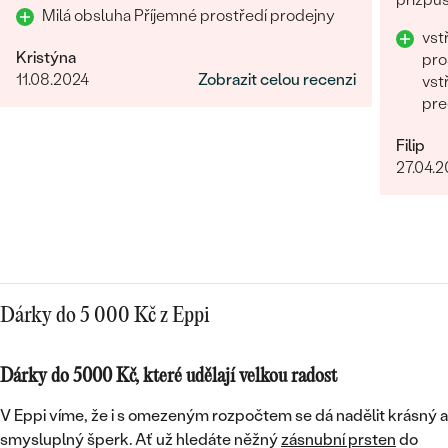
Milá obsluha Příjemné prostředí prodejny
precizn
vst
Kristýna
pro
11.08.2024
Zobrazit celou recenzi
vst
pre
Filip
27.04.
Dárky do 5 000 Kč z Eppi
Dárky do 5000 Kč, které udělají velkou radost
V Eppi víme, že i s omezeným rozpočtem se dá nadělit krásný a
smysluplný šperk. Ať už hledáte něžný
zásnubní prsten
do