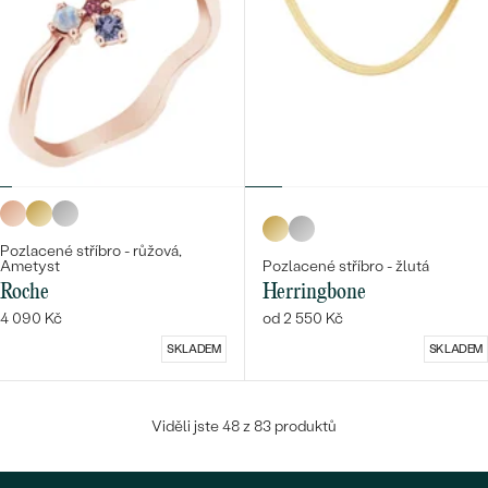
Pozlacené stříbro - růžová,
Ametyst
Pozlacené stříbro - žlutá
Roche
Herringbone
4 090 Kč
od 2 550 Kč
SKLADEM
SKLADEM
Viděli jste 48 z 83 produktů