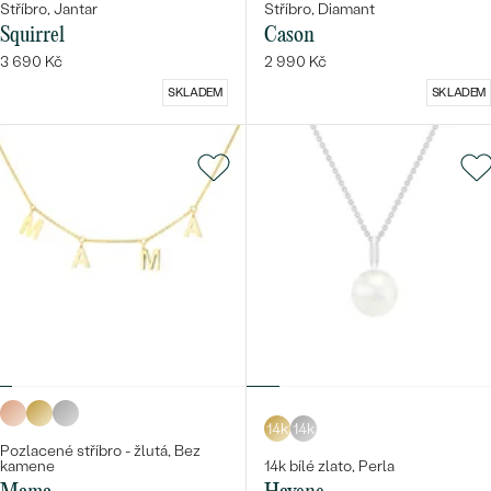
Stříbro, Jantar
Stříbro, Diamant
Squirrel
Cason
3 690 Kč
2 990 Kč
SKLADEM
SKLADEM
14k
14k
Pozlacené stříbro - žlutá, Bez
kamene
14k bílé zlato, Perla