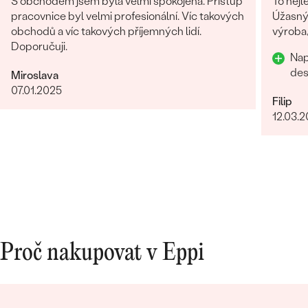
S obchodem jsem byla velmi spokojená. Přístup
To nejl
pracovnice byl velmi profesionální. Víc takových
Úžasný 
obchodů a víc takových příjemných lidí.
výroba,
Doporučuji.
Nap
des
Miroslava
07.01.2025
Filip
12.03.
Proč nakupovat v Eppi