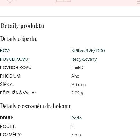
CENOVĚ DOSTUPNÉ
DRAHOKAM
CENOVĚ DOSTUPNÉ
S DRAHOKAMY
LUXUSNÍ
Nejprodávanější
Detaily produktu
LUXUSNÍ
S LAB-GROWN DIAMANTY
DLE MATERIÁLU
snubní prsteny
Detaily o šperku
ZLATO
S PERLAMI
KOV
:
Stříbro 925/1000
PLATINA
PŮVOD KOVU
:
Recyklovaný
DLE STYLU
PROHLÉDNOUT
POVRCH KOVU:
Lesklý
STŘÍBRO
PERSONALIZOVANÉ
RHODIUM:
Ano
ŠÍŘKA:
9.6 mm
SYMBOLICKÉ
PŘIBLIŽNÁ VÁHA:
2.22 g
MINIMALISTICKÉ
Detaily o osazeném drahokamu
DRUH:
Perla
PODLE PŘÍLEŽITOSTI
Nejprodávanější
POČET:
2
PODLE BARVY
ROZMĚRY:
7 mm