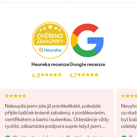
Bestsellery
OBJEVIT
Heureka recenze
Google recenze
4.9
4.7
Nakoupila jsem zde již poněkolikáté, pokaždé
Nevyhod
přijde balíček krásně zabalený, s poděkováním,
co doda
certifikátem a často i sušenkou. Odeslání je vždy
byl bal
rychlé, zákaznická podpora super, když jsem
udelal
chtěla šperk na zakázku, byli všichni fajn.