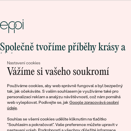
Společně tvoříme příběhy krásy a
lásky
Nastavení cookies
Vážíme si vašeho soukromí
Připojte se k nám!
Používáme cookies, aby web správně fungoval a byl bezpečný
tak, jak očekáváte. S vaším souhlasem je využíváme také pro
personalizaci reklam a analýzu návštěvnosti, což nám pomáhá
web vylepšovat. Podívejte se, jak
Google zpracovává osobní
údaje
.
Souhlas se všemi cookies udělíte kliknutím na tlačítko
"Souhlasím a pokračovat". Vaše preference můžete upravit v
nastavení voleb
. Podrobnosti a všechny důležité informace