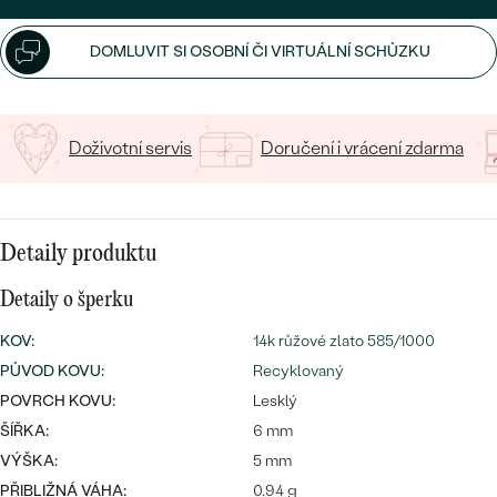
CENOVĚ DOSTUPNÉ
DRAHOKAM
CENOVĚ DOSTUPNÉ
S DRAHOKAMY
DOMLUVIT SI OSOBNÍ ČI VIRTUÁLNÍ SCHŮZKU
LUXUSNÍ
Nejprodávanější
LUXUSNÍ
S LAB-GROWN DIAMANTY
DLE MATERIÁLU
snubní prsteny
ZLATO
S PERLAMI
Doživotní servis
Doručení i vrácení zdarma
PLATINA
DLE STYLU
PROHLÉDNOUT
STŘÍBRO
Detaily produktu
PERSONALIZOVANÉ
Detaily o šperku
SYMBOLICKÉ
KOV
:
14k růžové zlato 585/1000
PŮVOD KOVU
MINIMALISTICKÉ
:
Recyklovaný
POVRCH KOVU:
Lesklý
PODLE PŘÍLEŽITOSTI
Nejprodávanější
ŠÍŘKA:
6 mm
VÝŠKA:
5 mm
PODLE BARVY
PŘIBLIŽNÁ VÁHA:
0.94 g