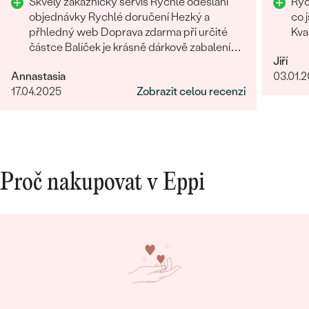
Skvělý zákaznický servis Rychlé odeslání
Rychlost Hezky 
Rozhodně tyto šperky doporučuji
objednávky Rychlé doručení Hezký a
co 
přhledný web Doprava zdarma při určité
Kva
částce Balíček je krásně dárkově zabalení
Jiří
Oceňuji tištěné certifikáty
Annastasia
03.01.
17.04.2025
Zobrazit celou recenzi
Proč nakupovat v Eppi