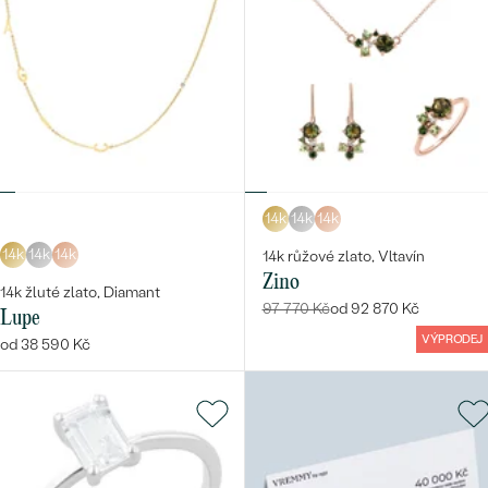
14k
14k
14k
14k
14k
14k
14k růžové zlato, Vltavín
Zino
14k žluté zlato, Diamant
97 770 Kč
od 92 870 Kč
Lupe
VÝPRODEJ
od 38 590 Kč