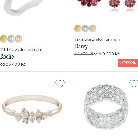
14k
14k
14k
14k
14k
14k
14k žluté zlato, Turmalín
Darcy
14k bílé zlato, Diamant
116 170 Kč
od 110 360 Kč
Roche
VÝPRODEJ
od 56 490 Kč