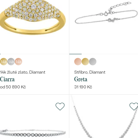
14k
14k
14k
14k žluté zlato, Diamant
Stříbro, Diamant
Ciarra
Greta
od 50 890 Kč
31 190 Kč