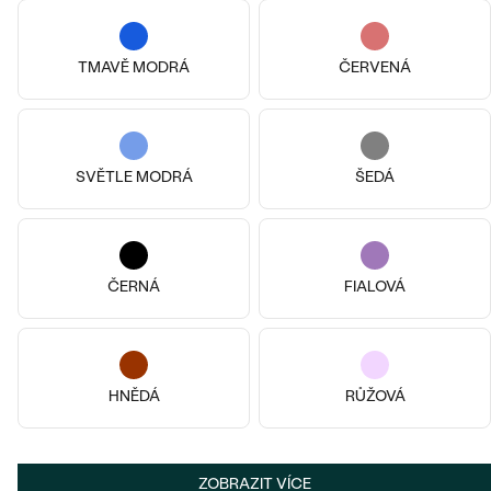
Meda
Kianna
od 60 280 Kč
od 37 290 Kč
TMAVĚ MODRÁ
ČERVENÁ
SVĚTLE MODRÁ
ŠEDÁ
ČERNÁ
FIALOVÁ
14k
14k
14k
14k
14k
14k
14k žluté zlato, Smaragd
HNĚDÁ
RŮŽOVÁ
14k růžové zlato, Lab-grown
Midora
diamant
73 580 Kč
od 66 290 Kč
Alary
VÝPRODEJ
od 47 090 Kč
ZOBRAZIT VÍCE