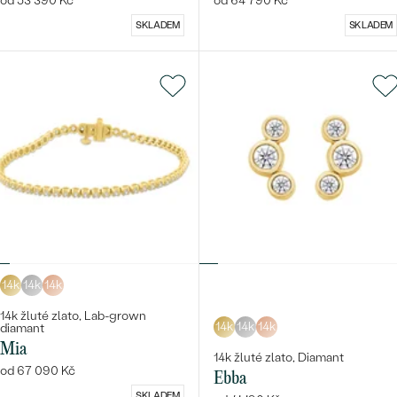
od 53 390 Kč
od 64 790 Kč
SKLADEM
SKLADEM
14k
14k
14k
14k žluté zlato, Lab-grown
14k
14k
14k
diamant
Mia
14k žluté zlato, Diamant
od 67 090 Kč
Ebba
SKLADEM