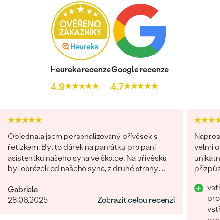
Heureka recenze
Google recenze
4.9
4.7
Objednala jsem personalizovaný přívěsek s
Napros
řetízkem. Byl to dárek na památku pro paní
velmi 
asistentku našeho syna ve školce. Na přívěsku
unikátn
byl obrázek od našeho syna, z druhé strany
přizpůs
věnování. Z obchodu se mi obratem ozvali a
precizn
vst
Gabriela
dořešili jsme všechny detaily objednávky. Šperk
pro
28.06.2025
Zobrazit celou recenzi
je nádherný, udělal velikou radost, je originální a
vst
opravdová památka. Jednání s paní po e-mailu
pre