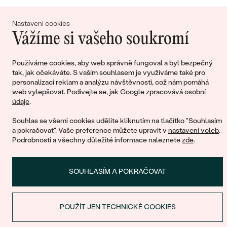
Nákupní košík
Nastavení cookies
Vážíme si vašeho soukromí
Používáme cookies, aby web správně fungoval a byl bezpečný
tak, jak očekáváte. S vaším souhlasem je využíváme také pro
Ještě jste nepřidali žádné produkty do svého
personalizaci reklam a analýzu návštěvnosti, což nám pomáhá
nákupního košíku
web vylepšovat. Podívejte se, jak
Google zpracovává osobní
údaje
.
Souhlas se všemi cookies udělíte kliknutím na tlačítko "Souhlasím
a pokračovat". Vaše preference můžete upravit v
nastavení voleb
.
Podrobnosti a všechny důležité informace naleznete
zde
.
POKRAČOVAT V NÁKUPU
SOUHLASÍM A POKRAČOVAT
POUŽÍT JEN TECHNICKÉ COOKIES
SLEVA NA PRVNÍ NÁKUP