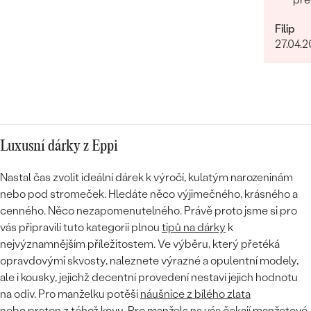
bylo rychlé a příjemné. Moc obchod doporučuji!
Filip
27.04.
Luxusní dárky z Eppi
Nastal čas zvolit ideální dárek k výročí, kulatým narozeninám
nebo pod stromeček. Hledáte něco výjimečného, krásného a
cenného. Něco nezapomenutelného. Právě proto jsme si pro
vás připravili tuto kategorii plnou
tipů na dárky
k
nejvýznamnějším příležitostem. Ve výběru, který přetéká
opravdovými skvosty, naleznete výrazné a opulentní modely,
ale i kousky, jejichž decentní provedení nestaví jejich hodnotu
na odiv. Pro manželku potěší
náušnice z bílého zlata
nebo
prsten
z téhož kovu. Pro manžela na vás čekají
manžetové