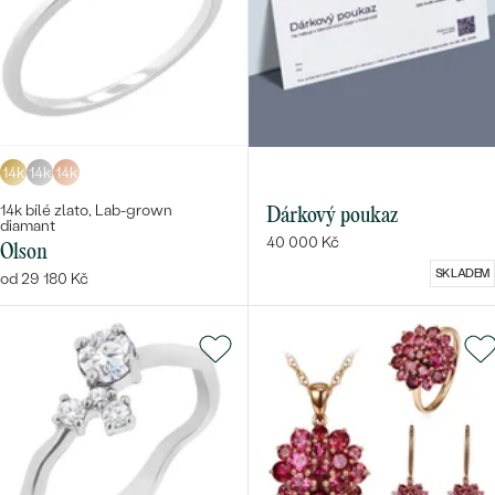
14k
14k
14k
14k bílé zlato, Lab-grown
Dárkový poukaz
diamant
40 000 Kč
Olson
SKLADEM
od 29 180 Kč