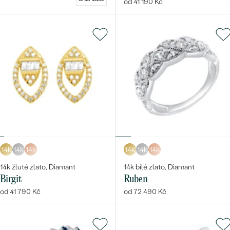
od 41 190 Kč
14k
14k
14k
14k
14k
14k
14k žluté zlato, Diamant
14k bílé zlato, Diamant
Birgit
Ruben
od 41 790 Kč
od 72 490 Kč