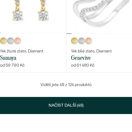
14k
14k
14k
14k
14k
14k
14k žluté zlato, Diamant
14k bílé zlato, Diamant
Sumaya
Genevive
od 59 790 Kč
od 61 480 Kč
Viděli jste 48 z 124 produktů
NAČÍST DALŠÍ (48)