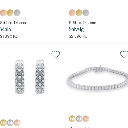
Stříbro, Diamant
Stříbro, Diamant
Viola
Solveig
31 690 Kč
32 590 Kč
14k
14k
14k
14k
14k
14k