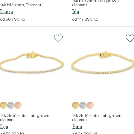
14k bílé zlato, Lab-grown
14k bílé zlato, Diamant
diamant
Laura
Ida
od 50 790 Kč
od 147 890 Kč
14k
14k
14k
14k
14k
14k
14k žluté zlato, Lab-grown
14k žluté zlato, Lab-grown
diamant
diamant
Lea
Ema