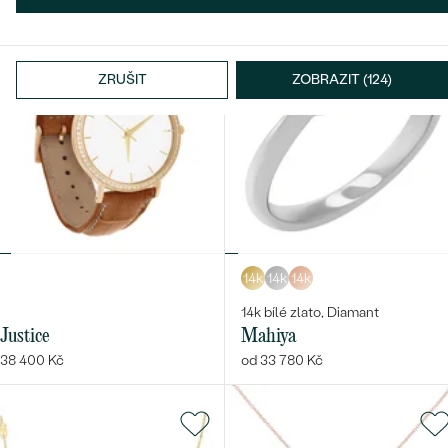
ZRUŠIT
ZOBRAZIT (124)
14k
14k
14k
14k bílé zlato, Diamant
Justice
Mahiya
38 400 Kč
od 33 780 Kč