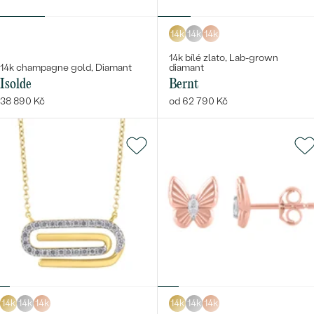
14k
14k
14k
14k bílé zlato, Lab-grown
14k champagne gold, Diamant
diamant
Isolde
Bernt
38 890 Kč
od 62 790 Kč
14k
14k
14k
14k
14k
14k