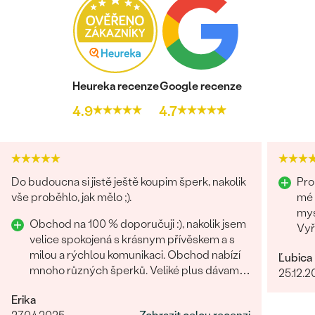
Heureka recenze
Google recenze
4.9
4.7
Do budoucna si jistě ještě koupim šperk, nakolik
Pro
vše proběhlo, jak mělo ;).
mé 
mys
Obchod na 100 % doporučuji :), nakolik jsem
Vyř
velice spokojená s krásnym přívěskem a s
tře
milou a rýchlou komunikaci. Obchod nabízí
Ľubica
zvl
mnoho různých šperků. Veliké plus dávam i
25.12.2
za rýchle vyhotovení přívěsku.
Erika