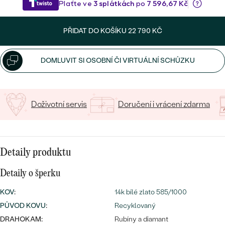
CENOVĚ DOSTUPNÉ
DRAHOKAM
CENOVĚ DOSTUPNÉ
S DRAHOKAMY
LUXUSNÍ
Nejprodávanější
PŘIDAT DO KOŠÍKU
22 790 KČ
LUXUSNÍ
S LAB-GROWN DIAMANTY
DLE MATERIÁLU
snubní prsteny
DOMLUVIT SI OSOBNÍ ČI VIRTUÁLNÍ SCHŮZKU
ZLATO
S PERLAMI
PLATINA
DLE STYLU
Doživotní servis
Doručení i vrácení zdarma
PROHLÉDNOUT
STŘÍBRO
PERSONALIZOVANÉ
SYMBOLICKÉ
Detaily produktu
MINIMALISTICKÉ
Detaily o šperku
KOV
:
PODLE PŘÍLEŽITOSTI
14k bílé zlato 585/1000
Nejprodávanější
PŮVOD KOVU
:
Recyklovaný
PODLE BARVY
DRAHOKAM:
Rubíny a diamant