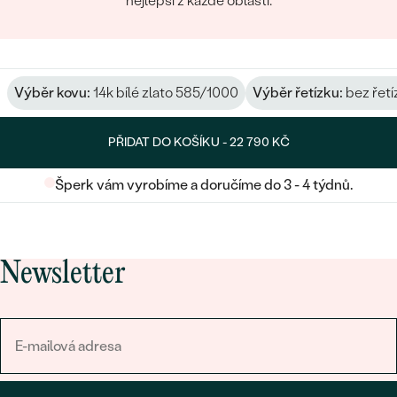
nejlepší z každé oblasti.
Výběr kovu:
14k bílé zlato 585/1000
Výběr řetízku:
bez řetí
PŘIDAT DO KOŠÍKU -
22 790 KČ
Šperk vám vyrobíme a doručíme do 3 - 4 týdnů.
Newsletter