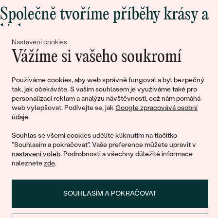
Společně tvoříme příběhy krásy a
lásky
Nastavení cookies
Vážíme si vašeho soukromí
Připojte se k nám!
Používáme cookies, aby web správně fungoval a byl bezpečný
tak, jak očekáváte. S vaším souhlasem je využíváme také pro
personalizaci reklam a analýzu návštěvnosti, což nám pomáhá
web vylepšovat. Podívejte se, jak
Google zpracovává osobní
údaje
.
Souhlas se všemi cookies udělíte kliknutím na tlačítko
"Souhlasím a pokračovat". Vaše preference můžete upravit v
nastavení voleb
. Podrobnosti a všechny důležité informace
© 2011 - 2026, Eppi.cz
naleznete
zde
.
SOUHLASÍM A POKRAČOVAT