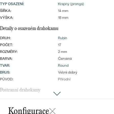
náušnice
TYP OSAZENÍ
:
Krapny (prongs)
Nejprodávanější
PODLE TVARU KAMENE
ŠÍŘKA:
14 mm
Personalizované
VÝŠKA:
18 mm
prsteny
NA MÍRU
PROHLÉDNOUT
přívěsky
Detaily o osazeném drahokamu
DIAMANTY
DRUH:
Rubín
PROHLÉDNOUT
POČET:
17
Wave kolekce
ROZMĚRY:
2 mm
OBJEVIT
BARVA:
Červená
TVAR
:
Round
BRUS
:
Velmi dobrý
PROHLÉDNOUT
PŮVOD:
Přírodní
Postranní drahokamy
DRUH:
Diamant
POČET:
1
Konfigurace
ROZMĚRY:
2 mm