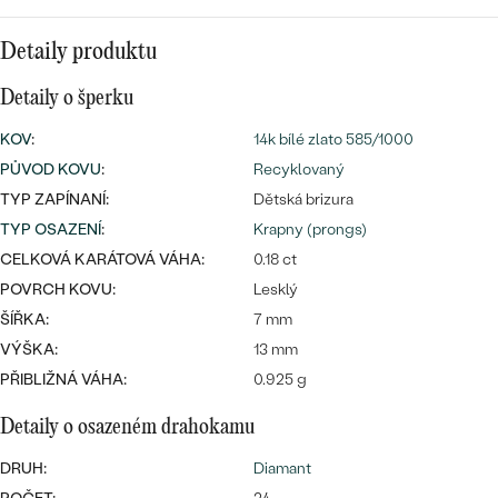
náušnice
Nejprodávanější
PODLE TVARU KAMENE
Detaily produktu
Personalizované
prsteny
NA MÍRU
Detaily o šperku
PROHLÉDNOUT
přívěsky
KOV
:
14k bílé zlato 585/1000
DIAMANTY
PŮVOD KOVU
:
Recyklovaný
PROHLÉDNOUT
TYP ZAPÍNANÍ:
Dětská brizura
Wave kolekce
OBJEVIT
TYP OSAZENÍ
:
Krapny (prongs)
CELKOVÁ KARÁTOVÁ VÁHA:
0.18 ct
POVRCH KOVU:
Lesklý
ŠÍŘKA:
7 mm
PROHLÉDNOUT
VÝŠKA:
13 mm
PŘIBLIŽNÁ VÁHA:
0.925 g
Detaily o osazeném drahokamu
DRUH:
Diamant