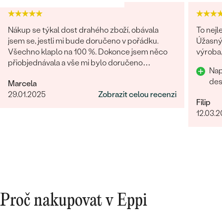
Nákup se týkal dost drahého zboží, obávala
To nejl
jsem se, jestli mi bude doručeno v pořádku.
Úžasný 
Všechno klaplo na 100 %. Dokonce jsem něco
výroba,
přiobjednávala a vše mi bylo doručeno
Nap
najednou, jak mi slíbili. Obchod můžu rozhodně
des
Marcela
doporučit.
29.01.2025
Zobrazit celou recenzi
Filip
12.03.
Proč nakupovat v Eppi