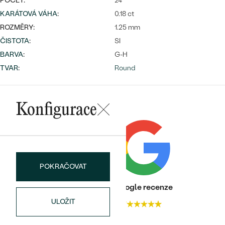
POČET:
24
KARÁTOVÁ VÁHA
:
0.18 ct
ROZMĚRY:
1.25 mm
ČISTOTA
:
SI
Bestsellery
BARVA
:
G-H
TVAR
:
Round
OBJEVIT
Konfigurace
POKRAČOVAT
Heureka recenze
Google recenze
ULOŽIT
4.7
4.7