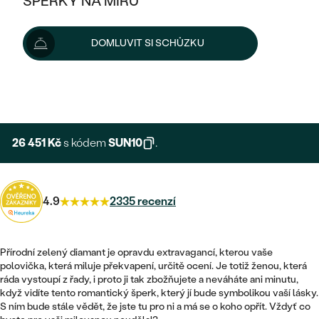
ŠPERKY NA MÍRU
29 390 Kč
KOMBINOVANÉ ZLATO
STŘÍBRNÉ
POSTRANNÍ KAMENY
ZLATÉ
VÝPRODEJ
ŠPERKY SKLADEM
Šperk vám vyrobíme a doručíme do 3 - 4 týdnů.
DOMLUVIT SI SCHŮZKU
PLATINOVÉ
HALO
DLE STYLU
Možnosti doručení
STŘÍBRNÉ
KDYŽ ŠPERKY POMÁHAJÍ
VÝPRODEJ
JEDNODUCHÉ
TŘI KAMENY
PLATINOVÉ
+ 5 878 KČ
DLE STYLU
EXPRESNÍ VÝROBA
DLE TYPU
DLE MATERIÁLU
BEZ KAMENE
PECKOVÉ
VINTAGE
NÁUŠNICE
ZLATÉ
DLE STYLU
26 451 Kč
s kódem
SUN10
.
ETERNITY
KRUHOVÉ
SNUBNÍ A ZÁSNUBNÍ SETY
SOLITÉR
PRSTENY
STŘÍBRNÉ
VYKROJENÉ
MINIMALISTICKÉ
NETRADIČNÍ
4.9
2335 recenzí
NAROZENÍ DÍTĚTE
PŘÍVĚSKY
PLATINOVÉ
VINTAGE
VISACÍ
PERSONALIZOVANÉ
NÁRAMKY
SESTAV SI SVŮJ PRSTEN
Přírodní zelený diamant je opravdu extravagancí, kterou vaše
NETRADIČNÍ
DLE STYLU
SOLITÉR
polovička, která miluje překvapení, určitě ocení. Je totiž ženou, která
ZAČÍT S PRSTENEM
SE ZNAMENÍM ZVĚROKRUHU
SETY
ráda vystoupí z řady, i proto ji tak zbožňujete a neváháte ani minutu,
ETERNITY
TEPANÉ
VE TVARU SRDCE
když vidíte tento romantický šperk, který jí bude symbolikou vaší lásky.
ZAČÍT S DIAMANTEM
MINIMALISTICKÉ
PÁNSKÉ ŠPERKY
S ním bude stále vědět, že jste tu pro ni a má se o koho opřít. Vždyť co