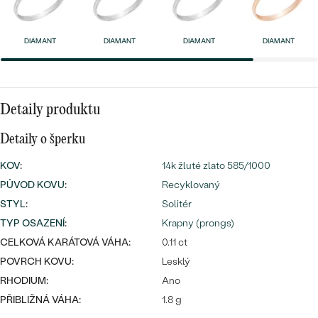
náušnice
Nejprodávanější
PODLE TVARU KAMENE
Personalizované
DIAMANT
DIAMANT
DIAMANT
DIAMANT
prsteny
NA MÍRU
PROHLÉDNOUT
přívěsky
DIAMANTY
Detaily produktu
PROHLÉDNOUT
Wave kolekce
Detaily o šperku
OBJEVIT
KOV
:
14k žluté zlato 585/1000
PŮVOD KOVU
:
Recyklovaný
STYL
:
Solitér
PROHLÉDNOUT
TYP OSAZENÍ
:
Krapny (prongs)
CELKOVÁ KARÁTOVÁ VÁHA:
0.11 ct
POVRCH KOVU:
Lesklý
RHODIUM:
Ano
PŘIBLIŽNÁ VÁHA:
1.8 g