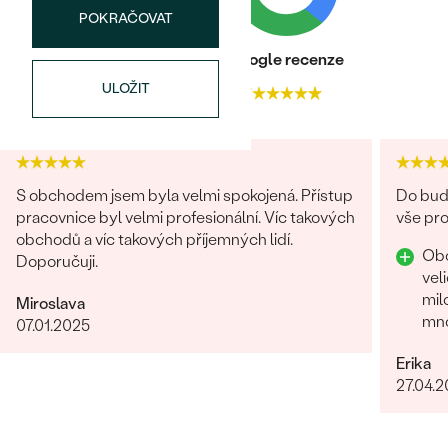
POKRAČOVAT
Heureka recenze
Google recenze
ULOŽIT
4.9
4.7
S obchodem jsem byla velmi spokojená. Přístup
Do budo
pracovnice byl velmi profesionální. Víc takových
vše pro
obchodů a víc takových příjemných lidí.
Obc
Doporučuji.
vel
mil
Miroslava
mnoho 
07.01.2025
za 
Erika
27.04.