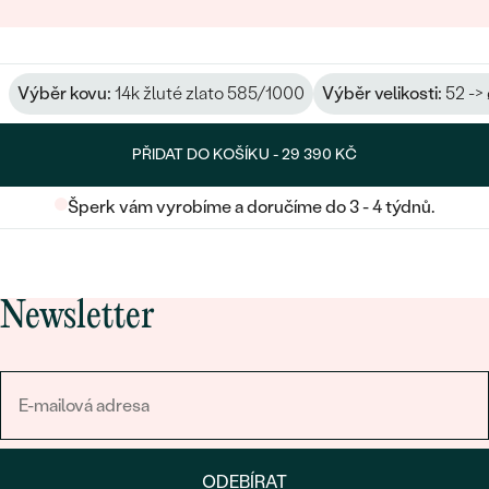
Výběr kovu:
14k žluté zlato 585/1000
Výběr velikosti:
52 ->
PŘIDAT DO KOŠÍKU -
29 390 KČ
Šperk vám vyrobíme a doručíme do 3 - 4 týdnů.
Newsletter
ODEBÍRAT