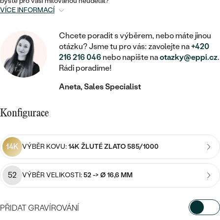
MINIMALISTICKÉ
byste pro vaši milovanou neudělal?
RUČNĚ RYTÉ
DĚTSKÉ
VÍCE INFORMACÍ
ZAČÍT S LAB-GROWN DIAMANTEM
MEDAILONKY
DĚTSKÉ ŠPERKY
STATEMENT
S VÝPLNÍ
PIERCING
ZAČÍT S BAREVNÝM DIAMANTEM
Chcete poradit s výběrem, nebo máte jinou
ŘETÍZKY
BROŽE
otázku? Jsme tu pro vás: zavolejte na
+420
PEČETNÍ
SVATEBNÍ SETY
216 216 046
nebo napište na
otazky@eppi.cz
.
VE TVARU SRDCE
DOPLŇKY
DLE KAMENE
DLE DRAHOKAMU
Rádi poradíme!
PERSONALIZOVANÉ
S DIAMANTY
DLE CENY
SE ZVÍŘATY
Aneta, Sales Specialist
DIAMANT
DLE MATERIÁLU
CENOVĚ DOSTUPNÉ
DLE DRAHOKAMU
S DRAHOKAMY
LAB-GROWN DIAMANT
Konfigurace
ZLATO
DLE DRAHOKAMU
S DIAMANTY
LUXUSNÍ
S PERLAMI
MOISSANIT
S DIAMANTY
STŘÍBRO
14K
S DRAHOKAMY
VÝBĚR KOVU:
14K ŽLUTÉ ZLATO 585/1000
BAREVNÝ DIAMANT
S DRAHOKAMY
PLATINA
DLE CENY
S PERLAMI
52
VÝBĚR VELIKOSTI:
52 -> Ø 16,6 MM
CENOVĚ DOSTUPNÉ
ČERNÝ DIAMANT
S PERLAMI
DLE KAMENE
DLE CENY
LUXUSNÍ
SALT AND PEPPER DIAMANT
PŘIDAT GRAVÍROVÁNÍ
S DIAMANTY
DLE CENY