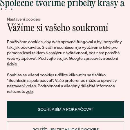
Společně tvoříme příběhy krásy a
lásky
Nastavení cookies
Vážíme si vašeho soukromí
Připojte se k nám!
Používáme cookies, aby web správně fungoval a byl bezpečný
tak, jak očekáváte. S vaším souhlasem je využíváme také pro
personalizaci reklam a analýzu návštěvnosti, což nám pomáhá
web vylepšovat. Podívejte se, jak
Google zpracovává osobní
údaje
.
Souhlas se všemi cookies udělíte kliknutím na tlačítko
"Souhlasím a pokračovat". Vaše preference můžete upravit v
nastavení voleb
. Podrobnosti a všechny důležité informace
© 2011 - 2026, Eppi.cz
naleznete
zde
.
SOUHLASÍM A POKRAČOVAT
POUŽÍT JEN TECHNICKÉ COOKIES