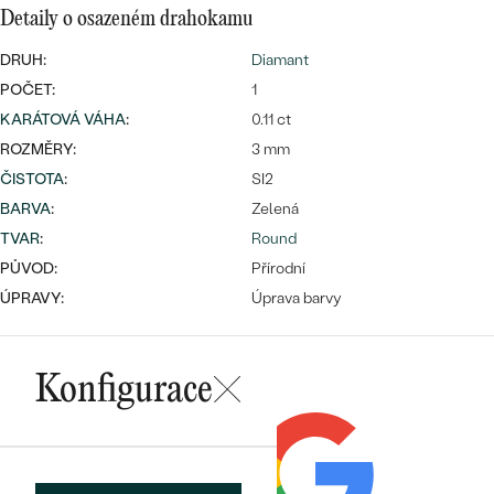
Detaily o osazeném drahokamu
DRUH:
Diamant
POČET:
1
Bestsellery
KARÁTOVÁ VÁHA
:
0.11 ct
ROZMĚRY:
3 mm
ČISTOTA
:
SI2
BARVA
:
Zelená
OBJEVIT
TVAR
:
Round
PŮVOD:
Přírodní
ÚPRAVY:
Úprava barvy
Konfigurace