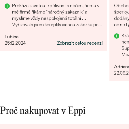
Prokázali svatou trpělivost s něčím, čemu v
Obchod
mé firmě říkáme “náročný zákazník” a
šperky.
myslíme vždy nespokojená totální …
dodány.
Vyřizovala jsem komplikovanou zakázku pro
co se týče vstřícného je
třetího člověka na druhém konci světa a
problém
Krá
Ľubica
zvládli to skvěle. Musím moc poděkovat.
doporu
nen
25.12.2024
Zobrazit celou recenzi
Sup
Mož
Adrian
22.09.
Proč nakupovat v Eppi