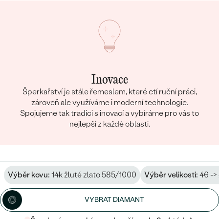
Inovace
Šperkařství je stále řemeslem, které ctí ruční práci,
zároveň ale využíváme i moderní technologie.
Spojujeme tak tradici s inovací a vybíráme pro vás to
nejlepší z každé oblasti.
Výběr kovu:
14k žluté zlato 585/1000
Výběr velikosti:
46 ->
VYBRAT DIAMANT