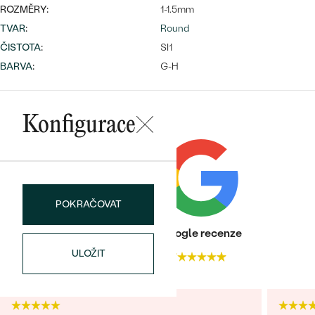
ROZMĚRY:
1-1.5mm
TVAR
:
Round
ČISTOTA
:
SI1
Bestsellery
BARVA
:
G-H
Konfigurace
OBJEVIT
POKRAČOVAT
Heureka recenze
Google recenze
ULOŽIT
4.9
4.7