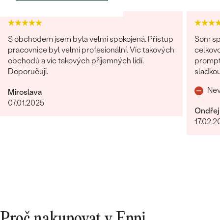
S obchodem jsem byla velmi spokojená. Přístup
Som spo
pracovnice byl velmi profesionální. Víc takových
celkovo
obchodů a víc takových příjemných lidí.
promptná. Tovar prišiel pekne z
Doporučuji.
sladkou
o zákaz
Nev
Miroslava
07.01.2025
Ondřej
17.02.2
Proč nakupovat v Eppi