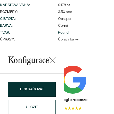
KARÁTOVÁ VÁHA
:
0.178 ct
ROZMĚRY:
3.50 mm
ČISTOTA
:
Opaque
Bestsellery
BARVA
:
Černá
TVAR
:
Round
ÚPRAVY:
Úprava barvy
OBJEVIT
Konfigurace
POKRAČOVAT
Heureka recenze
Google recenze
ULOŽIT
4.9
4.7