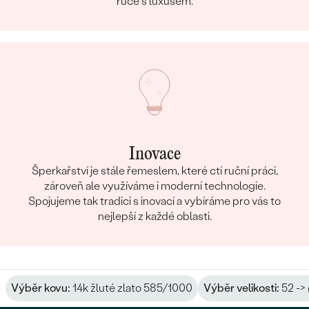
ruce s luxusem.
Inovace
Šperkařství je stále řemeslem, které ctí ruční práci,
zároveň ale využíváme i moderní technologie.
Spojujeme tak tradici s inovací a vybíráme pro vás to
nejlepší z každé oblasti.
Výběr kovu:
14k žluté zlato 585/1000
Výběr velikosti:
52 ->