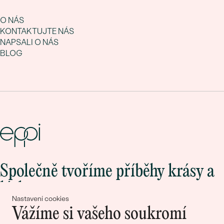
O NÁS
KONTAKTUJTE NÁS
NAPSALI O NÁS
BLOG
Společně tvoříme příběhy krásy a
lásky
Nastavení cookies
Vážíme si vašeho soukromí
Připojte se k nám!