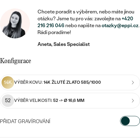
MINIMALISTICKÉ
RUČNĚ RYTÉ
DĚTSKÉ
ZAČÍT S LAB-GROWN DIAMANTEM
MEDAILONKY
DĚTSKÉ ŠPERKY
Chcete poradit s výběrem, nebo máte jinou
STATEMENT
S VÝPLNÍ
PIERCING
otázku? Jsme tu pro vás: zavolejte na
+420
ZAČÍT S BAREVNÝM DIAMANTEM
ŘETÍZKY
BROŽE
216 216 046
nebo napište na
otazky@eppi.cz
.
PEČETNÍ
SVATEBNÍ SETY
Rádi poradíme!
VE TVARU SRDCE
DOPLŇKY
DLE KAMENE
DLE DRAHOKAMU
Aneta, Sales Specialist
PERSONALIZOVANÉ
S DIAMANTY
DLE CENY
SE ZVÍŘATY
DIAMANT
DLE MATERIÁLU
Konfigurace
CENOVĚ DOSTUPNÉ
DLE DRAHOKAMU
S DRAHOKAMY
LAB-GROWN DIAMANT
ZLATO
DLE DRAHOKAMU
S DIAMANTY
LUXUSNÍ
S PERLAMI
14K
VÝBĚR KOVU:
14K ŽLUTÉ ZLATO 585/1000
MOISSANIT
S DIAMANTY
STŘÍBRO
S DRAHOKAMY
52
BAREVNÝ DIAMANT
VÝBĚR VELIKOSTI:
52 -> Ø 16,6 MM
S DRAHOKAMY
PLATINA
DLE CENY
S PERLAMI
CENOVĚ DOSTUPNÉ
ČERNÝ DIAMANT
S PERLAMI
PŘIDAT GRAVÍROVÁNÍ
DLE KAMENE
DLE CENY
LUXUSNÍ
SALT AND PEPPER DIAMANT
VYBERTE FONT
S DIAMANTY
DLE CENY