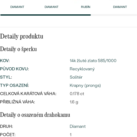
náušnice
Nejprodávanější
DIAMANT
DIAMANT
RUBÍN
DIAMANT
PODLE TVARU KAMENE
Personalizované
prsteny
NA MÍRU
PROHLÉDNOUT
přívěsky
Detaily produktu
DIAMANTY
Detaily o šperku
PROHLÉDNOUT
Wave kolekce
KOV
:
14k žluté zlato 585/1000
OBJEVIT
PŮVOD KOVU
:
Recyklovaný
STYL
:
Solitér
TYP OSAZENÍ
:
Krapny (prongs)
PROHLÉDNOUT
CELKOVÁ KARÁTOVÁ VÁHA:
0.178 ct
PŘIBLIŽNÁ VÁHA:
1.6 g
Detaily o osazeném drahokamu
DRUH:
Diamant
POČET:
1