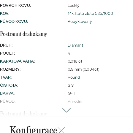
POVRCH KOVU:
Lesklý
KOV
:
14k žluté zlato 585/1000
PŮVOD KOVU
:
Recyklovaný
Bestsellery
Postranní drahokamy
DRUH:
Diamant
POČET:
4
OBJEVIT
KARÁTOVÁ VÁHA
:
0.016 ct
ROZMĚRY:
0.9 mm (0.004ct)
TVAR
:
Round
ČISTOTA
:
SI3
BARVA
:
G-H
PŮVOD:
Přírodní
Postranní drahokamy
DRUH:
Diamant
Konfigurace