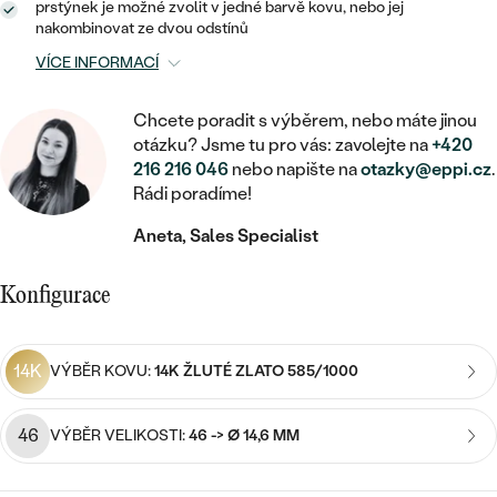
MINIMALISTICKÉ
RUČNĚ RYTÉ
prstýnek je možné zvolit v jedné barvě kovu, nebo jej
DĚTSKÉ
ZAČÍT S LAB-GROWN DIAMANTEM
nakombinovat ze dvou odstínů
MEDAILONKY
DĚTSKÉ ŠPERKY
STATEMENT
S VÝPLNÍ
VÍCE INFORMACÍ
PIERCING
ZAČÍT S BAREVNÝM DIAMANTEM
ŘETÍZKY
BROŽE
PEČETNÍ
SVATEBNÍ SETY
Chcete poradit s výběrem, nebo máte jinou
VE TVARU SRDCE
DOPLŇKY
DLE KAMENE
otázku? Jsme tu pro vás: zavolejte na
+420
DLE DRAHOKAMU
PERSONALIZOVANÉ
216 216 046
nebo napište na
otazky@eppi.cz
.
S DIAMANTY
DLE CENY
SE ZVÍŘATY
Rádi poradíme!
DIAMANT
DLE MATERIÁLU
CENOVĚ DOSTUPNÉ
DLE DRAHOKAMU
Aneta, Sales Specialist
S DRAHOKAMY
LAB-GROWN DIAMANT
ZLATO
DLE DRAHOKAMU
S DIAMANTY
LUXUSNÍ
S PERLAMI
Konfigurace
MOISSANIT
S DIAMANTY
STŘÍBRO
S DRAHOKAMY
BAREVNÝ DIAMANT
S DRAHOKAMY
PLATINA
DLE CENY
14K
VÝBĚR KOVU:
14K ŽLUTÉ ZLATO 585/1000
S PERLAMI
CENOVĚ DOSTUPNÉ
ČERNÝ DIAMANT
S PERLAMI
46
VÝBĚR VELIKOSTI:
46 -> Ø 14,6 MM
DLE KAMENE
DLE CENY
LUXUSNÍ
SALT AND PEPPER DIAMANT
S DIAMANTY
DLE CENY