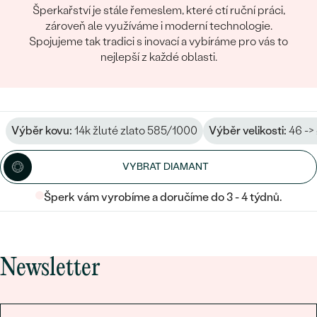
Šperkařství je stále řemeslem, které ctí ruční práci,
zároveň ale využíváme i moderní technologie.
Spojujeme tak tradici s inovací a vybíráme pro vás to
nejlepší z každé oblasti.
Výběr kovu:
14k žluté zlato 585/1000
Výběr velikosti:
46 ->
VYBRAT DIAMANT
Šperk vám vyrobíme a doručíme do 3 - 4 týdnů.
Newsletter