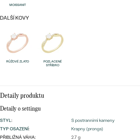
náušnice
MOISSANIT
Nejprodávanější
PODLE TVARU KAMENE
Personalizované
DALŠÍ KOVY
prsteny
NA MÍRU
PROHLÉDNOUT
přívěsky
DIAMANTY
PROHLÉDNOUT
Wave kolekce
RŮŽOVÉ ZLATO
POZLACENÉ
OBJEVIT
STŘÍBRO
PROHLÉDNOUT
Detaily produktu
Detaily o settingu
STYL
:
S postranními kameny
TYP OSAZENÍ
:
Krapny (prongs)
PŘIBLIŽNÁ VÁHA:
2.7 g