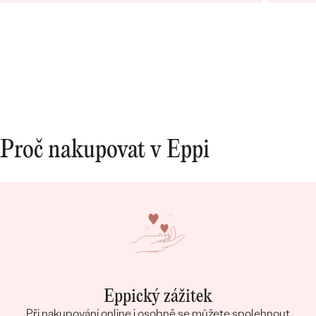
opravdová památka. Jednání s paní po e-mailu
bylo rychlé a příjemné. Moc obchod doporučuji!
Proč nakupovat v Eppi
Eppický zážitek
Při nakupování online i osobně se můžete spolehnout