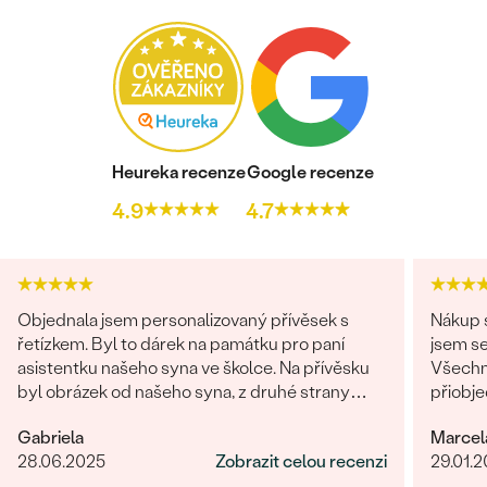
Heureka recenze
Google recenze
4.9
4.7
Objednala jsem personalizovaný přívěsek s
Nákup s
řetízkem. Byl to dárek na památku pro paní
jsem se
asistentku našeho syna ve školce. Na přívěsku
Všechn
byl obrázek od našeho syna, z druhé strany
přiobje
věnování. Z obchodu se mi obratem ozvali a
najedno
Gabriela
Marcel
dořešili jsme všechny detaily objednávky. Šperk
doporuč
28.06.2025
Zobrazit celou recenzi
29.01.
je nádherný, udělal velikou radost, je originální a