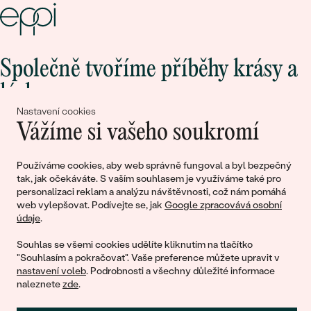
Společně tvoříme příběhy krásy a
lásky
Nastavení cookies
Vážíme si vašeho soukromí
Připojte se k nám!
Používáme cookies, aby web správně fungoval a byl bezpečný
tak, jak očekáváte. S vaším souhlasem je využíváme také pro
personalizaci reklam a analýzu návštěvnosti, což nám pomáhá
web vylepšovat. Podívejte se, jak
Google zpracovává osobní
údaje
.
Souhlas se všemi cookies udělíte kliknutím na tlačítko
"Souhlasím a pokračovat". Vaše preference můžete upravit v
nastavení voleb
. Podrobnosti a všechny důležité informace
© 2011 - 2026, Eppi.cz
naleznete
zde
.