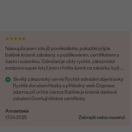
Nakoupila jsem zde již poněkolikáté, pokaždé přijde
balíček krásně zabalený, s poděkováním, certifikátem a
často i sušenkou. Odeslání je vždy rychlé, zákaznická
podpora super, když jsem chtěla šperk na zakázku, byli
všichni fajn. Rozhodně tyto šperky doporučuji
Skvělý zákaznický servis Rychlé odeslání objednávky
Rychlé doručení Hezký a přhledný web Doprava
zdarma při určité částce Balíček je krásně dárkově
zabalení Oceňuji tištěné certifikáty
Annastasia
17.04.2025
Zobrazit celou recenzi