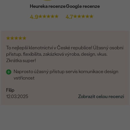
Heureka recenze
Google recenze
4.9
4.7
To nejlepší klenotnictví v České republice! Úžasný osobní
přístup, flexibilita, zakázková výroba, design, vkus.
Zkrátka super!
Naprosto úžasný přístup servis komunikace design
vstřícnost
Filip
12.03.2025
Zobrazit celou recenzi