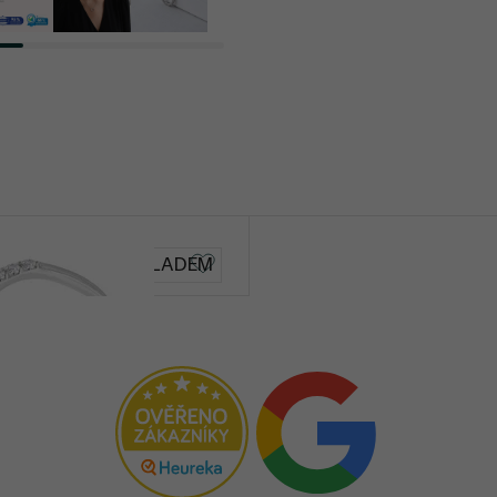
Bonato
SKLADEM
8 690 Kč