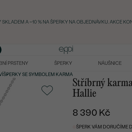
KY SKLADEM A −10 % NA ŠPERKY NA OBJEDNÁVKU. AKCE KO
BNÍ PRSTENY
ŠPERKY
NÁUŠNICE
VÍ
ŠPERKY SE SYMBOLEM KARMA
Stříbrný karma
Hallie
8 390 Kč
ŠPERK VÁM DORUČÍME DO