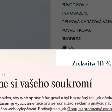
PŮVOD KOVU
:
TYP OSAZENÍ
:
CELKOVÁ KARÁTOVÁ VÁH
POVRCH KOVU:
RHODIUM:
ŠÍŘKA:
VÝŠKA:
Získejte 10 %
PŘIBLIŽNÁ VÁHA PŘÍVĚSKU
svůj první 
okies
Detaily o osazeném drahoka
e si vašeho soukromí
DRUH:
Přidejte se k nám a 
POČET:
poctivě vyráběných 
okies, aby web správně fungoval a byl bezpečný tak, jak oček
KARÁTOVÁ VÁHA
:
Jako dárek na přivítá
lasem je využíváme také pro personalizaci reklam a analýzu náv
zašleme slevový kód
há web vylepšovat. Podívejte se, jak
Google zpracovává osobn
ROZMĚRY: