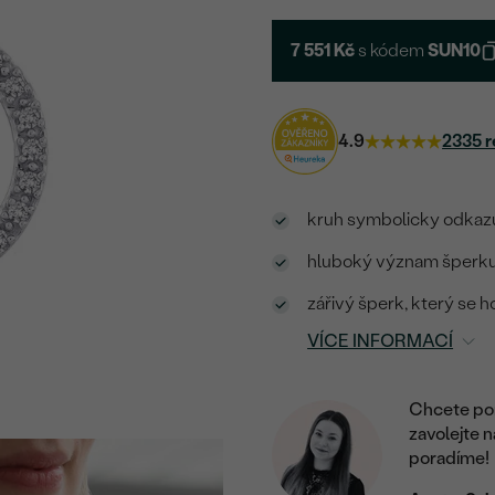
7 551 Kč
s kódem
SUN10
4.9
2335 r
kruh symbolicky odkazu
hluboký význam šperku 
zářivý šperk, který se 
VÍCE INFORMACÍ
Chcete por
zavolejte 
poradíme!