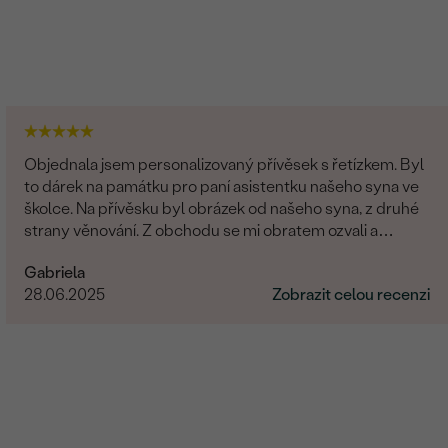
Objednala jsem personalizovaný přívěsek s řetízkem. Byl
to dárek na památku pro paní asistentku našeho syna ve
školce. Na přívěsku byl obrázek od našeho syna, z druhé
strany věnování. Z obchodu se mi obratem ozvali a
dořešili jsme všechny detaily objednávky. Šperk je
Gabriela
nádherný, udělal velikou radost, je originální a opravdová
28.06.2025
Zobrazit celou recenzi
památka. Jednání s paní po e-mailu bylo rychlé a
příjemné. Moc obchod doporučuji!