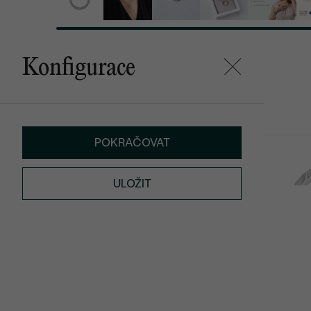
Konfigurace
Mohlo by se vám líbit
POKRAČOVAT
Johnna
Cason
od 61 290 Kč
2 990 Kč
ULOŽIT