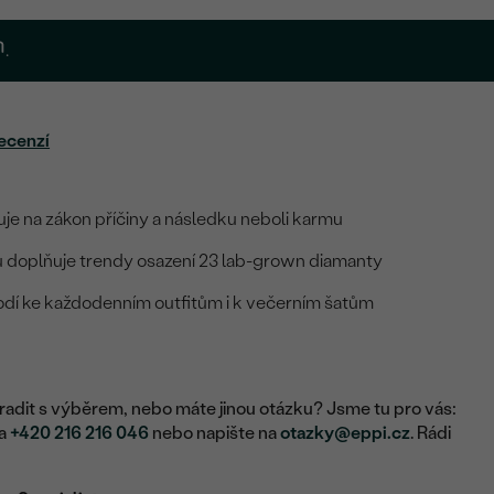
.
ecenzí
je na zákon příčiny a následku neboli karmu
doplňuje trendy osazení 23 lab-grown diamanty
hodí ke každodenním outfitům i k večerním šatům
adit s výběrem, nebo máte jinou otázku? Jsme tu pro vás:
na
+420 216 216 046
nebo napište na
otazky@eppi.cz
. Rádi