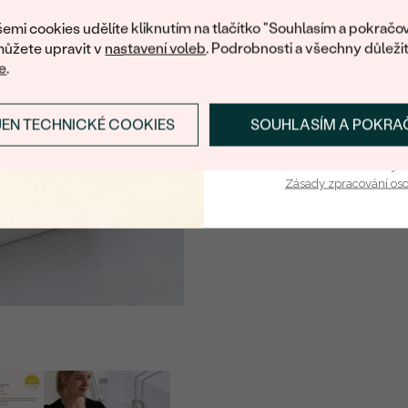
nákup.
ČISTOTA
:
emi cookies udělíte kliknutím na tlačítko "Souhlasím a pokračov
ůžete upravit v
nastavení voleb
. Podrobnosti a všechny důleži
BARVA
:
e
.
TVAR
:
PŮVOD:
JEN TECHNICKÉ COOKIES
SOUHLASÍM A POKRA
PŘIHLÁSIT SE A ZÍ
Vaša e-mailová adresa je 
Zásady zpracování os