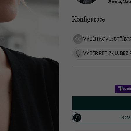
Aneta, Sal
Konfigurace
AG
VÝBĚR KOVU:
STŘÍBR
VÝBĚR ŘETÍZKU:
BEZ 
DOML