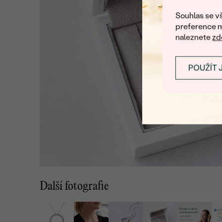
Souhlas se vš
preference m
naleznete
zd
POUŽÍT 
Další fotografie