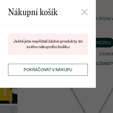
Nákupní košík
LETNÍ BLACK FRIDAY: −25 % NA ŠPER
Ještě jste nepřidali žádné produkty do
O NÁS
BLOG
ŠPERKY NA MÍRU
DOMLUVIT SI SCHŮZKU
svého nákupního košíku
VÝPRODEJ
SNUBNÍ PRSTENY
ZÁSNU
ŠPERKY
SYMBOLICKÉ ŠPERKY
SPIRITUALITA A NÁBOŽENST
POKRAČOVAT V NÁKUPU