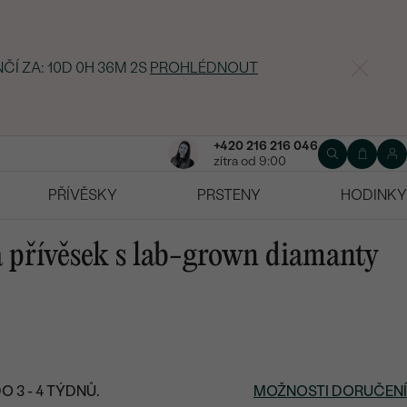
NČÍ ZA:
10D 0H 36M 1S
PROHLÉDNOUT
+420 216 216 046
zítra od 9:00
PŘÍVĚSKY
PRSTENY
HODINKY
 přívěsek s lab-grown diamanty
 3 - 4 TÝDNŮ.
MOŽNOSTI DORUČENÍ