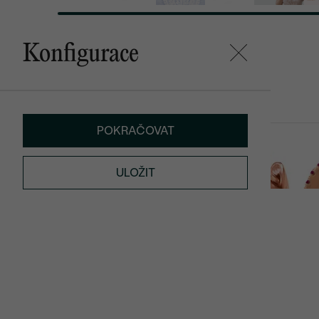
Konfigurace
Mohlo by se vám líbit
POKRAČOVAT
VÝPRODEJ
Roche
Gomati
SKLADEM
ULOŽIT
25 890 Kč
od 20 790 Kč
od 27 690 K