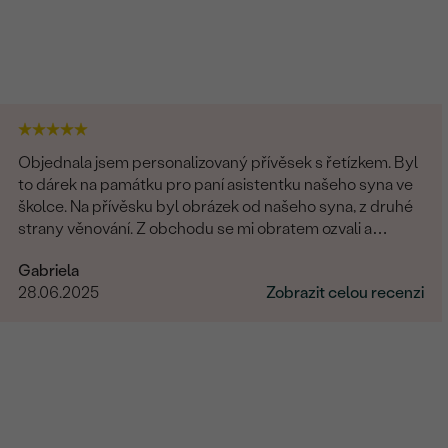
Objednala jsem personalizovaný přívěsek s řetízkem. Byl
to dárek na památku pro paní asistentku našeho syna ve
školce. Na přívěsku byl obrázek od našeho syna, z druhé
strany věnování. Z obchodu se mi obratem ozvali a
dořešili jsme všechny detaily objednávky. Šperk je
Gabriela
nádherný, udělal velikou radost, je originální a opravdová
28.06.2025
Zobrazit celou recenzi
památka. Jednání s paní po e-mailu bylo rychlé a
příjemné. Moc obchod doporučuji!