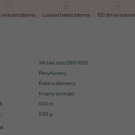
i vrácení zdarma
Luxusní balení zdarma
120 dní na vrácení
14k bílé zlato 585/1000
Recyklovaný
Rubín a diamanty
Krapny (prongs)
A:
0.43 ct
:
0.89 g
mu