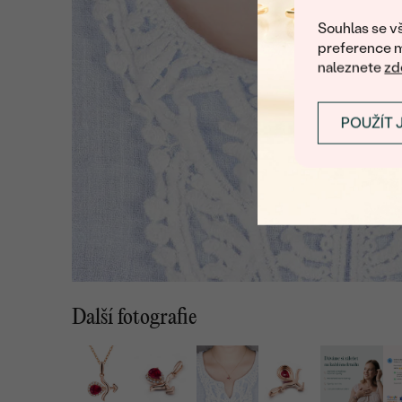
Souhlas se vš
preference m
naleznete
zd
POUŽÍT 
Další fotografie