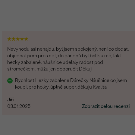
Nevyhodu asi nenajdu. byl jsem spokojený, není co dodat,
objednal jsem přes net, do pár dnů byl balík u mě, fakt
hezky zabalené, náušnice udelaly radost pod
stromečkem. můžu jen doporučit Děkuji
Rychlost Hezky zabalene Dárečky Náušnice co jsem
koupil pro holky, úplně super, děkuju Kvalita
Jiří
03.01.2025
Zobrazit celou recenzi