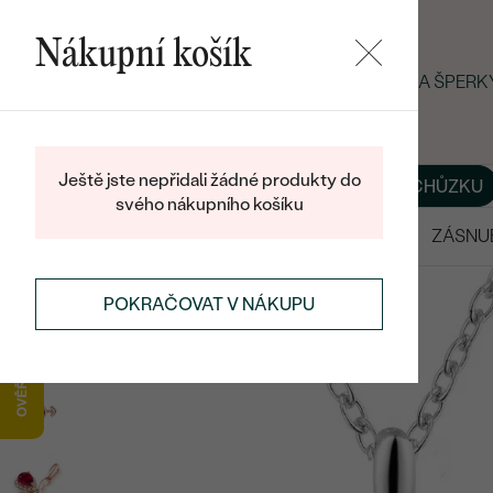
Nákupní košík
LETNÍ BLACK FRIDAY: −25 % NA ŠPER
Ještě jste nepřidali žádné produkty do
O NÁS
BLOG
ŠPERKY NA MÍRU
DOMLUVIT SI SCHŮZKU
svého nákupního košíku
VÝPRODEJ
SNUBNÍ PRSTENY
ZÁSNU
POKRAČOVAT V NÁKUPU