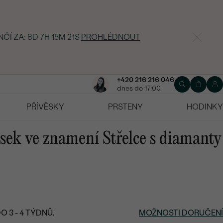
NČÍ ZA:
8D 7H 15M 20S
PROHLÉDNOUT
+420 216 216 046
dnes do 17:00
PŘÍVĚSKY
PRSTENY
HODINKY
sek ve znamení Střelce s diamanty
 3 - 4 TÝDNŮ.
MOŽNOSTI DORUČENÍ