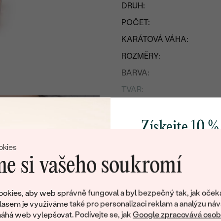
DRUH:
POČET:
KARÁTOVÁ VÁHA:
ROZMĚRY:
BARVA:
TVAR
:
PŮVOD:
ÚPRAVY:
Získejte 10 %
svůj první 
Postranní drahokamy
okies
e si vašeho soukromí
DRUH:
KARÁTOVÁ VÁHA
:
Přidejte se k nám a 
poctivě vyráběných 
okies, aby web správně fungoval a byl bezpečný tak, jak oček
TVAR
:
Jako dárek na přivítá
lasem je využíváme také pro personalizaci reklam a analýzu náv
ČISTOTA
:
zašleme slevový kód
há web vylepšovat. Podívejte se, jak
Google zpracovává osobn