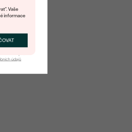
G-H
at". Vaše
té informace
ČOVAT
SKAT SLEVU
u nás v bezpečí.
obních údajů