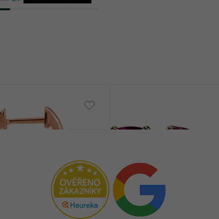
Chavonah
č
15 790 Kč