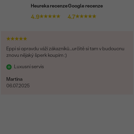
Heureka recenze
Google recenze
4.9
4.7
Eppi si opravdu váží zákazníků...určitě si tam v budoucnu
znovu nějaký šperk koupím :)
Luxusní servis
Martina
06.07.2025