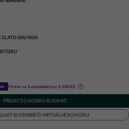
es Specialist
É ZLATO 585/1000
ŘETÍZKU
PŘIDAT DO KOŠÍKU
15 690 KČ
UVIT SI OSOBNÍ ČI VIRTUÁLNÍ SCHŮZKU