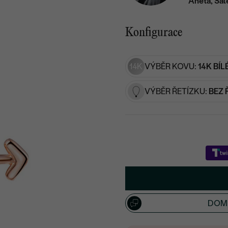
Aneta, Sal
Konfigurace
14K
VÝBĚR KOVU:
14K BÍL
VÝBĚR ŘETÍZKU:
BEZ 
DOML