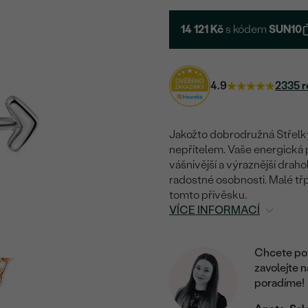
14 121 Kč
s kódem
SUN10
4.9
2335 r
Jakožto dobrodružná Střelky
nepřítelem. Vaše energická p
vášnivější a výraznější drah
radostné osobnosti. Malé tř
tomto přívěsku.
VÍCE INFORMACÍ
Chcete por
zavolejte 
poradíme!