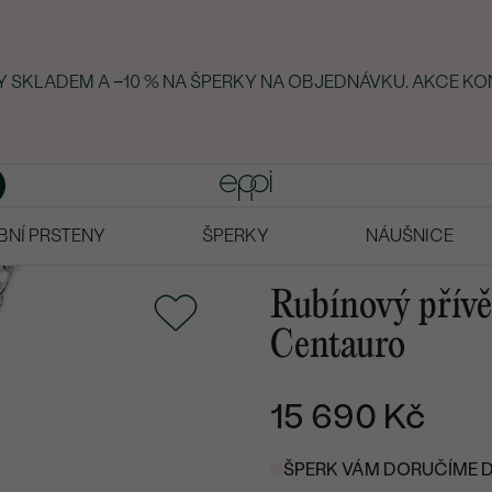
KY SKLADEM A −10 % NA ŠPERKY NA OBJEDNÁVKU. AKCE KO
BNÍ PRSTENY
ŠPERKY
NÁUŠNICE
Rubínový přívě
Centauro
15 690 Kč
ŠPERK VÁM DORUČÍME DO