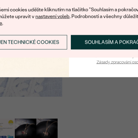
nákup.
BARVA
:
emi cookies udělíte kliknutím na tlačítko "Souhlasím a pokračov
ůžete upravit v
nastavení voleb
. Podrobnosti a všechny důleži
e
.
JEN TECHNICKÉ COOKIES
SOUHLASÍM A POKRA
PŘIHLÁSIT SE A ZÍ
Vaša e-mailová adresa je 
Zásady zpracování os