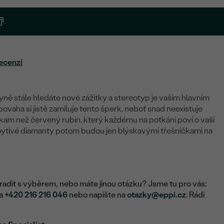
.
ecenzí
ně stále hledáte nové zážitky a stereotyp je vaším hlavním
ovaha si jistě zamiluje tento šperk, neboť snad neexistuje
okam než červený rubín, který každému na potkání poví o vaší
pytivé diamanty potom budou jen blýskavými třešničkami na
adit s výběrem, nebo máte jinou otázku? Jsme tu pro vás:
na
+420 216 216 046
nebo napište na
otazky@eppi.cz
. Rádi