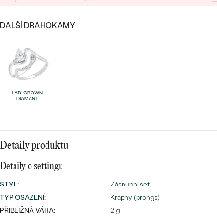
náušnice
Nejprodávanější
PODLE TVARU KAMENE
Personalizované
DALŠÍ DRAHOKAMY
prsteny
NA MÍRU
PROHLÉDNOUT
přívěsky
DIAMANTY
PROHLÉDNOUT
Wave kolekce
LAB-GROWN
OBJEVIT
DIAMANT
PROHLÉDNOUT
Detaily produktu
Detaily o settingu
STYL
:
Zásnubní set
TYP OSAZENÍ
:
Krapny (prongs)
PŘIBLIŽNÁ VÁHA:
2 g