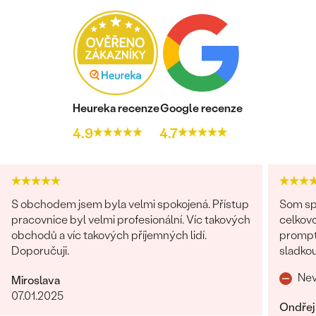
Heureka recenze
Google recenze
4.9
4.7
S obchodem jsem byla velmi spokojená. Přístup
Som spo
pracovnice byl velmi profesionální. Víc takových
celkovo
obchodů a víc takových příjemných lidí.
promptná. Tovar prišiel pekne z
Doporučuji.
sladkou
o zákaz
Nev
Miroslava
07.01.2025
Ondřej