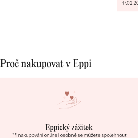
17.02.2
Proč nakupovat v Eppi
Eppický zážitek
Při nakupování online i osobně se můžete spolehnout