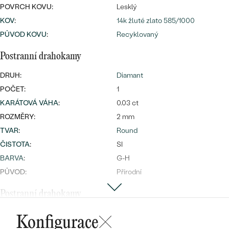
POVRCH KOVU:
Lesklý
KOV
:
14k žluté zlato 585/1000
PŮVOD KOVU
:
Recyklovaný
Bestsellery
Postranní drahokamy
DRUH:
Diamant
POČET:
1
OBJEVIT
KARÁTOVÁ VÁHA
:
0.03 ct
ROZMĚRY:
2 mm
TVAR
:
Round
ČISTOTA
:
SI
BARVA
:
G-H
PŮVOD:
Přírodní
Postranní drahokamy
DRUH:
Diamant
Konfigurace
POČET:
3