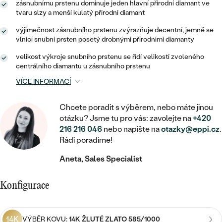
MINIMALISTICKÉ
RUČNĚ RYTÉ
zásnubnímu prstenu dominuje jeden hlavní přírodní diamant ve
DĚTSKÉ
ZAČÍT S LAB-GROWN DIAMANTEM
tvaru slzy a menší kulatý přírodní diamant
MEDAILONKY
DĚTSKÉ ŠPERKY
STATEMENT
S VÝPLNÍ
PIERCING
výjimečnost zásnubního prstenu zvýrazňuje decentní, jemně se
ZAČÍT S BAREVNÝM DIAMANTEM
ŘETÍZKY
BROŽE
vlnící snubní prsten posetý drobnými přírodními diamanty
PEČETNÍ
SVATEBNÍ SETY
velikost výkroje snubního prstenu se řídí velikostí zvoleného
VE TVARU SRDCE
DOPLŇKY
DLE KAMENE
centrálního diamantu u zásnubního prstenu
DLE DRAHOKAMU
PERSONALIZOVANÉ
VÍCE INFORMACÍ
S DIAMANTY
DLE CENY
SE ZVÍŘATY
DIAMANT
DLE MATERIÁLU
CENOVĚ DOSTUPNÉ
DLE DRAHOKAMU
S DRAHOKAMY
Chcete poradit s výběrem, nebo máte jinou
LAB-GROWN DIAMANT
ZLATO
otázku? Jsme tu pro vás: zavolejte na
+420
DLE DRAHOKAMU
S DIAMANTY
LUXUSNÍ
216 216 046
nebo napište na
otazky@eppi.cz
.
S PERLAMI
MOISSANIT
S DIAMANTY
STŘÍBRO
Rádi poradíme!
S DRAHOKAMY
Aneta, Sales Specialist
BAREVNÝ DIAMANT
S DRAHOKAMY
PLATINA
DLE CENY
S PERLAMI
CENOVĚ DOSTUPNÉ
ČERNÝ DIAMANT
Konfigurace
S PERLAMI
DLE KAMENE
DLE CENY
LUXUSNÍ
SALT AND PEPPER DIAMANT
S DIAMANTY
14K
VÝBĚR KOVU:
14K ŽLUTÉ ZLATO 585/1000
DLE CENY