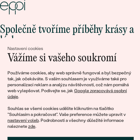
Společně tvoříme příběhy krásy a
lásky
Nastavení cookies
Vážíme si vašeho soukromí
Připojte se k nám!
Používáme cookies, aby web správně fungoval a byl bezpečný
tak, jak očekáváte. S vaším souhlasem je využíváme také pro
personalizaci reklam a analýzu návštěvnosti, což nám pomáhá
web vylepšovat. Podívejte se, jak
Google zpracovává osobní
údaje
.
Souhlas se všemi cookies udělíte kliknutím na tlačítko
"Souhlasím a pokračovat". Vaše preference můžete upravit v
nastavení voleb
. Podrobnosti a všechny důležité informace
© 2011 - 2026, Eppi.cz
naleznete
zde
.