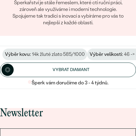
Šperkařství je stále řemeslem, které ctí ruční práci,
zároveň ale využíváme i moderní technologie.
Spojujeme tak tradici s inovací a vybíráme pro vás to
nejlepší z každé oblasti.
Výběr kovu:
14k žluté zlato 585/1000
Výběr velikosti:
46 ->
VYBRAT DIAMANT
Šperk vám doručíme do 3 - 4 týdnů.
Newsletter