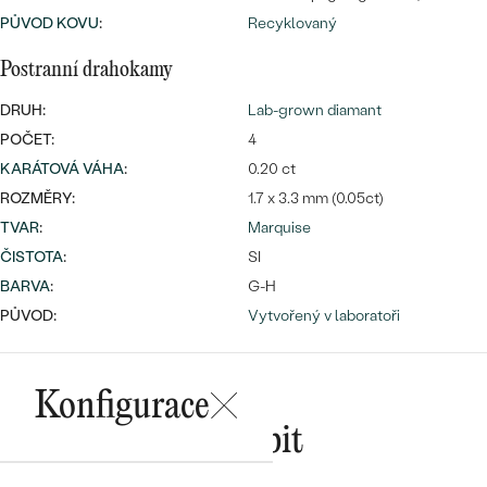
PŮVOD KOVU
:
Recyklovaný
Postranní drahokamy
Bestsellery
DRUH:
Lab-grown diamant
POČET:
4
KARÁTOVÁ VÁHA
:
0.20 ct
ROZMĚRY:
1.7 x 3.3 mm (0.05ct)
OBJEVIT
TVAR
:
Marquise
ČISTOTA
:
SI
BARVA
:
G-H
PŮVOD:
Vytvořený v laboratoři
Konfigurace
Mohlo by se vám líbit