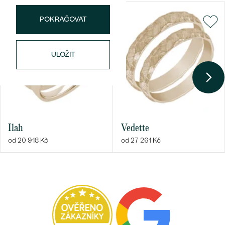
POKRAČOVAT
ULOŽIT
Ilah
Vedette
od 20 918 Kč
od 27 261 Kč