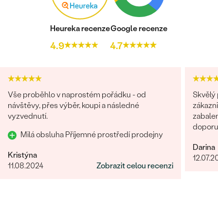
Heureka recenze
Google recenze
4.9
4.7
Vše proběhlo v naprostém pořádku - od
Skvělý 
návštěvy, přes výběr, koupi a následné
zákazni
vyzvednutí.
zabalen
doporuč
Milá obsluha Příjemné prostředí prodejny
Darina
Kristýna
12.07.2
11.08.2024
Zobrazit celou recenzi