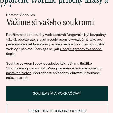
Společně tvoříme příběhy krásy a
lásky
Nastavení cookies
Vážíme si vašeho soukromí
Připojte se k nám!
Používáme cookies, aby web správně fungoval a byl bezpečný
tak, jak očekáváte. S vaším souhlasem je využíváme také pro
personalizaci reklam a analýzu návštěvnosti, což nám pomáhá
web vylepšovat. Podívejte se, jak
Google zpracovává osobní
údaje
.
Souhlas se všemi cookies udělíte kliknutím na tlačítko
"Souhlasím a pokračovat". Vaše preference můžete upravit v
nastavení voleb
. Podrobnosti a všechny důležité informace
© 2011 - 2026, Eppi.cz
naleznete
zde
.
SOUHLASÍM A POKRAČOVAT
POUŽÍT JEN TECHNICKÉ COOKIES