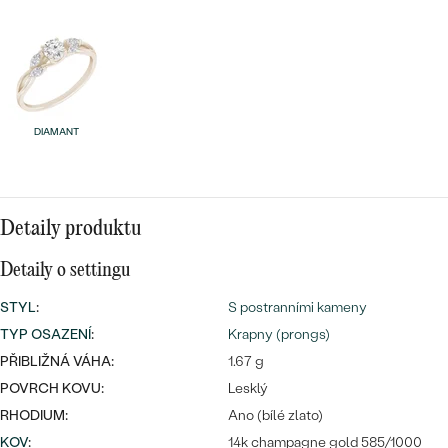
náušnice
Nejprodávanější
PODLE TVARU KAMENE
Personalizované
prsteny
NA MÍRU
PROHLÉDNOUT
přívěsky
DIAMANTY
DIAMANT
PROHLÉDNOUT
Wave kolekce
OBJEVIT
Detaily produktu
Detaily o settingu
PROHLÉDNOUT
STYL
:
S postranními kameny
TYP OSAZENÍ
:
Krapny (prongs)
PŘIBLIŽNÁ VÁHA:
1.67 g
POVRCH KOVU:
Lesklý
RHODIUM:
Ano (bílé zlato)
KOV
:
14k champagne gold 585/1000