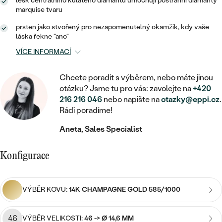
MINIMALISTICKÉ
lesk centrálního kulatého diamantu umocňují postranní diamanty
RUČNĚ RYTÉ
DĚTSKÉ
marquise tvaru
ZAČÍT S LAB-GROWN DIAMANTEM
MEDAILONKY
DĚTSKÉ ŠPERKY
STATEMENT
S VÝPLNÍ
prsten jako stvořený pro nezapomenutelný okamžik, kdy vaše
PIERCING
ZAČÍT S BAREVNÝM DIAMANTEM
láska řekne "ano"
ŘETÍZKY
BROŽE
PEČETNÍ
SVATEBNÍ SETY
VÍCE INFORMACÍ
VE TVARU SRDCE
DOPLŇKY
DLE KAMENE
DLE DRAHOKAMU
PERSONALIZOVANÉ
Chcete poradit s výběrem, nebo máte jinou
S DIAMANTY
DLE CENY
SE ZVÍŘATY
DIAMANT
otázku? Jsme tu pro vás: zavolejte na
+420
DLE MATERIÁLU
216 216 046
nebo napište na
otazky@eppi.cz
.
CENOVĚ DOSTUPNÉ
DLE DRAHOKAMU
S DRAHOKAMY
Rádi poradíme!
LAB-GROWN DIAMANT
ZLATO
DLE DRAHOKAMU
S DIAMANTY
LUXUSNÍ
Aneta, Sales Specialist
S PERLAMI
MOISSANIT
S DIAMANTY
STŘÍBRO
S DRAHOKAMY
Konfigurace
BAREVNÝ DIAMANT
S DRAHOKAMY
PLATINA
DLE CENY
S PERLAMI
CENOVĚ DOSTUPNÉ
ČERNÝ DIAMANT
S PERLAMI
VÝBĚR KOVU:
14K CHAMPAGNE GOLD 585/1000
DLE KAMENE
DLE CENY
LUXUSNÍ
SALT AND PEPPER DIAMANT
S DIAMANTY
46
VÝBĚR VELIKOSTI:
46 -> Ø 14,6 MM
DLE CENY