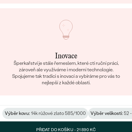
Inovace
Šperkařství je stále řemeslem, které ctí ruční práci,
zároveň ale využíváme i moderní technologie.
Spojujeme tak tradici s inovací a vybíráme pro vás to
nejlepší z každé oblasti.
Výběr kovu:
14k růžové zlato 585/1000
Výběr velikosti:
52 -
PŘIDAT DO KOŠÍKU -
21 890 KČ