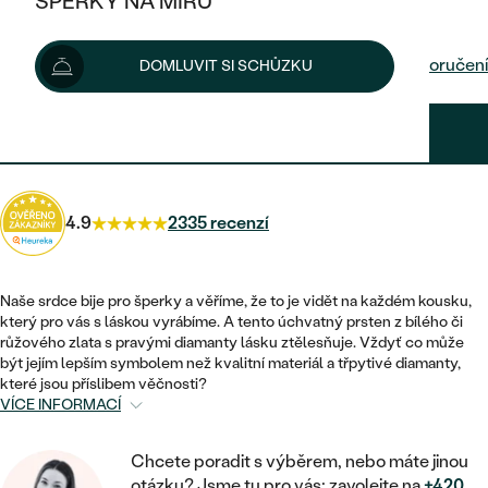
ŠPERKY NA MÍRU
21 890 Kč
KOMBINOVANÉ ZLATO
STŘÍBRNÉ
POSTRANNÍ KAMENY
ZLATÉ
VÝPRODEJ
ŠPERKY SKLADEM
Šperk vám doručíme do 3 - 4 týdnů.
Možnosti doručení
DOMLUVIT SI SCHŮZKU
PLATINOVÉ
HALO
DLE STYLU
STŘÍBRNÉ
KDYŽ ŠPERKY POMÁHAJÍ
VÝPRODEJ
JEDNODUCHÉ
19 701 Kč
s kódem
SUN10
.
TŘI KAMENY
PLATINOVÉ
DLE STYLU
DLE TYPU
DLE MATERIÁLU
BEZ KAMENE
PECKOVÉ
VINTAGE
NÁUŠNICE
ZLATÉ
DLE STYLU
4.9
2335 recenzí
ETERNITY
KRUHOVÉ
SNUBNÍ A ZÁSNUBNÍ SETY
SOLITÉR
PRSTENY
STŘÍBRNÉ
VYKROJENÉ
MINIMALISTICKÉ
NETRADIČNÍ
Naše srdce bije pro šperky a věříme, že to je vidět na každém kousku,
NAROZENÍ DÍTĚTE
PŘÍVĚSKY
PLATINOVÉ
který pro vás s láskou vyrábíme. A tento úchvatný prsten z bílého či
VINTAGE
růžového zlata s pravými diamanty lásku ztělesňuje. Vždyť co může
VISACÍ
PERSONALIZOVANÉ
být jejím lepším symbolem než kvalitní materiál a třpytivé diamanty,
NÁRAMKY
SESTAV SI SVŮJ PRSTEN
které jsou příslibem věčnosti?
NETRADIČNÍ
DLE STYLU
SOLITÉR
VÍCE INFORMACÍ
ZAČÍT S PRSTENEM
SE ZNAMENÍM ZVĚROKRUHU
SETY
ETERNITY
TEPANÉ
VE TVARU SRDCE
ZAČÍT S DIAMANTEM
Chcete poradit s výběrem, nebo máte jinou
MINIMALISTICKÉ
PÁNSKÉ ŠPERKY
otázku? Jsme tu pro vás: zavolejte na
+420