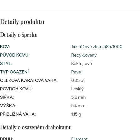
náušnice
Nejprodávanější
PODLE TVARU KAMENE
Personalizované
Detaily produktu
prsteny
NA MÍRU
PROHLÉDNOUT
přívěsky
Detaily o šperku
DIAMANTY
KOV
:
14k růžové zlato 585/1000
PROHLÉDNOUT
PŮVOD KOVU
:
Recyklovaný
Wave kolekce
STYL
:
Koktejlové
OBJEVIT
TYP OSAZENÍ
:
Pavé
CELKOVÁ KARÁTOVÁ VÁHA:
0.05 ct
POVRCH KOVU:
Lesklý
PROHLÉDNOUT
ŠÍŘKA:
5.8 mm
VÝŠKA:
5.4 mm
PŘIBLIŽNÁ VÁHA:
1.15 g
Detaily o osazeném drahokamu
DRUH:
Diamant