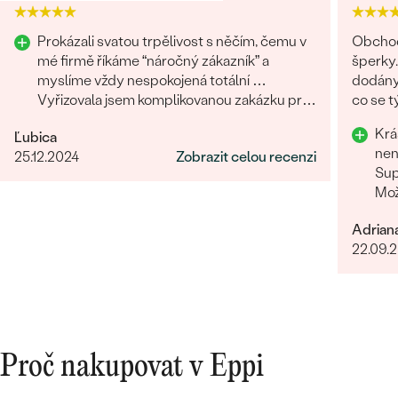
Prokázali svatou trpělivost s něčím, čemu v
Obchod
mé firmě říkáme “náročný zákazník” a
šperky.
myslíme vždy nespokojená totální …
dodány.
Vyřizovala jsem komplikovanou zakázku pro
co se týče vstřícného je
třetího člověka na druhém konci světa a
problém
Krá
Ľubica
zvládli to skvěle. Musím moc poděkovat.
doporu
nen
25.12.2024
Zobrazit celou recenzi
Sup
Mož
Adrian
22.09.
Proč nakupovat v Eppi