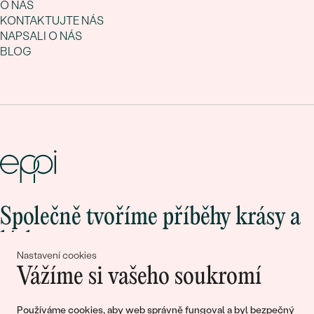
O NÁS
KONTAKTUJTE NÁS
NAPSALI O NÁS
BLOG
Společně tvoříme příběhy krásy a
lásky
Nastavení cookies
Vážíme si vašeho soukromí
Připojte se k nám!
Používáme cookies, aby web správně fungoval a byl bezpečný