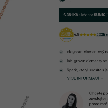
6 381 Kč
s kódem
SUN10
4.9
2335 r
elegantní diamantový ná
lab-grown diamanty se o
šperk, který unosíte s j
VÍCE INFORMACÍ
Chcete por
zavolejte 
poradíme!