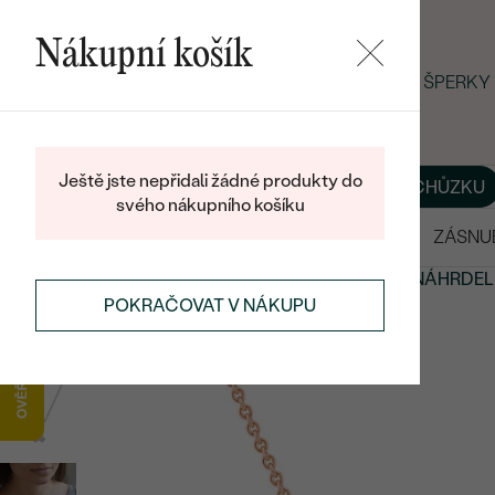
Nákupní košík
LETNÍ BLACK FRIDAY: −25 % NA ŠPERK
Ještě jste nepřidali žádné produkty do
O NÁS
BLOG
ŠPERKY NA MÍRU
DOMLUVIT SI SCHŮZKU
svého nákupního košíku
VÝPRODEJ
SNUBNÍ PRSTENY
ZÁSNU
DIAMANTOVÉ ŠPERKY
DIAMANTOVÉ PŘÍVĚSKY A NÁHRDEL
POKRAČOVAT V NÁKUPU