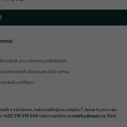
.
ecenzí
hrdelník pro všechny příležitosti
d přírodních liší pouze nižší cenou
akýmkoli outfitem
adit s výběrem, nebo máte jinou otázku? Jsme tu pro vás:
na
+420 216 216 046
nebo napište na
otazky@eppi.cz
. Rádi