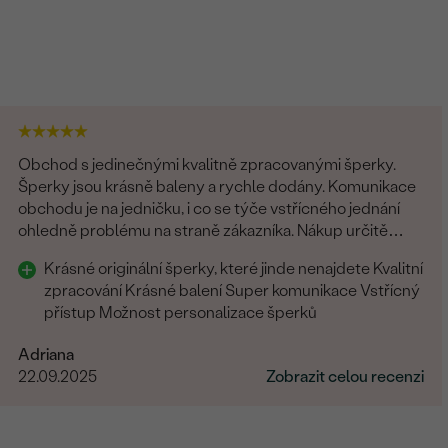
Obchod s jedinečnými kvalitně zpracovanými šperky.
Šperky jsou krásně baleny a rychle dodány. Komunikace
obchodu je na jedničku, i co se týče vstřícného jednání
ohledně problému na straně zákazníka. Nákup určitě
doporučuji
Krásné originální šperky, které jinde nenajdete Kvalitní
zpracování Krásné balení Super komunikace Vstřícný
přístup Možnost personalizace šperků
Adriana
22.09.2025
Zobrazit celou recenzi