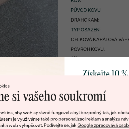
KOV
:
PŮVOD KOVU
:
DRAHOKAM:
TYP OSAZENÍ
:
CELKOVÁ KARÁTOVÁ VÁH
POVRCH KOVU:
ŠÍŘKA:
VÝŠKA:
Získejte 10 %
CELKOVÁ PŘIBLIŽNÁ VÁHA
svůj první 
okies
Detaily o osazeném drahoka
e si vašeho soukromí
DRUH:
Přidejte se k nám a 
poctivě vyráběných 
POČET:
okies, aby web správně fungoval a byl bezpečný tak, jak oček
Jako dárek na přivítá
lasem je využíváme také pro personalizaci reklam a analýzu náv
KARÁTOVÁ VÁHA
:
zašleme slevový kód
há web vylepšovat. Podívejte se, jak
Google zpracovává osobn