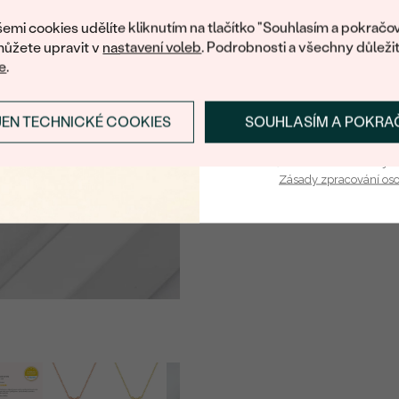
nákup.
ROZMĚRY:
emi cookies udělíte kliknutím na tlačítko "Souhlasím a pokračov
ČISTOTA
:
ůžete upravit v
nastavení voleb
. Podrobnosti a všechny důleži
e
.
BARVA
:
TVAR
:
JEN TECHNICKÉ COOKIES
SOUHLASÍM A POKRA
PŘIHLÁSIT SE A ZÍ
PŮVOD:
Vaša e-mailová adresa je 
Zásady zpracování os