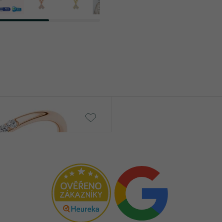
Masha
č
od 6 790 Kč