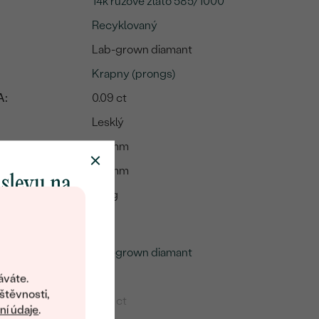
14k růžové zlato 585/1000
Recyklovaný
Lab-grown diamant
Krapny (prongs)
A:
0.09 ct
Lesklý
5.6 mm
9.6 mm
 slevu na
:
1.74 g
klenot
mu
Lab-grown diamant
objevte svět
šperků Eppi.
3
áváte.
ní vám obratem
štěvnosti,
0.09 ct
 na váš první
í údaje
.