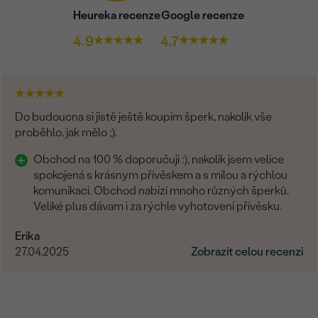
Heureka recenze
Google recenze
4.9
4.7
Do budoucna si jistě ještě koupim šperk, nakolik vše
proběhlo, jak mělo ;).
Obchod na 100 % doporučuji :), nakolik jsem velice
spokojená s krásnym přívěskem a s milou a rýchlou
komunikaci. Obchod nabízí mnoho různých šperků.
Veliké plus dávam i za rýchle vyhotovení přívěsku.
Erika
27.04.2025
Zobrazit celou recenzi