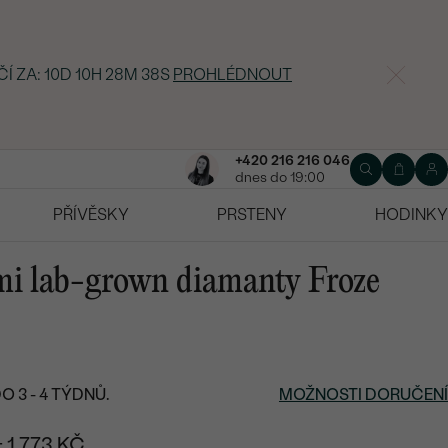
ČÍ ZA:
10D 10H 28M 37S
PROHLÉDNOUT
+420 216 216 046
dnes do 19:00
PŘÍVĚSKY
PRSTENY
HODINKY
emi lab-grown diamanty Froze
 3 - 4 TÝDNŮ.
MOŽNOSTI DORUČENÍ
+ 1 773 KČ