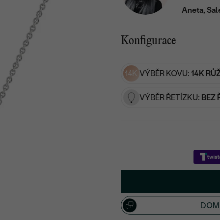
Aneta, Sal
Konfigurace
14K
VÝBĚR KOVU:
14K RŮ
VÝBĚR ŘETÍZKU:
BEZ 
DOML