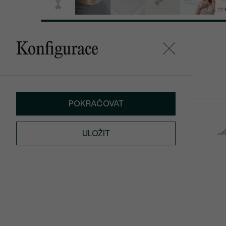
Konfigurace
Mohlo by se vám líbit
POKRAČOVAT
Magdalini
Sia
od 60 790 Kč
od 10 590 K
ULOŽIT