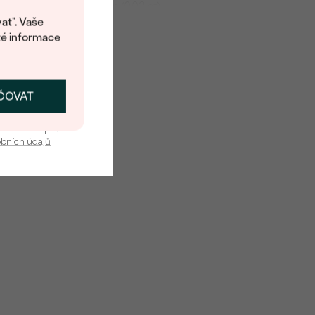
2 mm (0.03 ct)
at". Vaše
SI
té informace
G-H
Round
ČOVAT
SKAT SLEVU
Vytvořený v laboratoři
u nás v bezpečí.
obních údajů