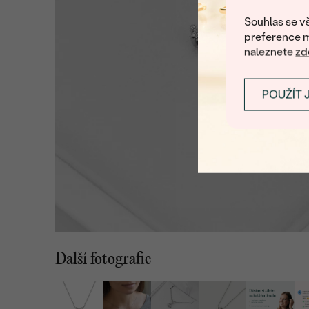
Souhlas se vš
preference m
naleznete
zd
POUŽÍT 
Další fotografie