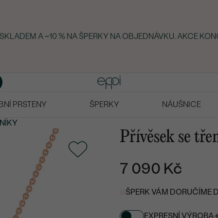
Y SKLADEM A −10 % NA ŠPERKY NA OBJEDNÁVKU. AKCE KON
BNÍ PRSTENY
ŠPERKY
NÁUŠNICE
NÍKY
Přívěsek se tř
7 090 Kč
ŠPERK VÁM DORUČÍME DO
EXPRESNÍ VÝROBA