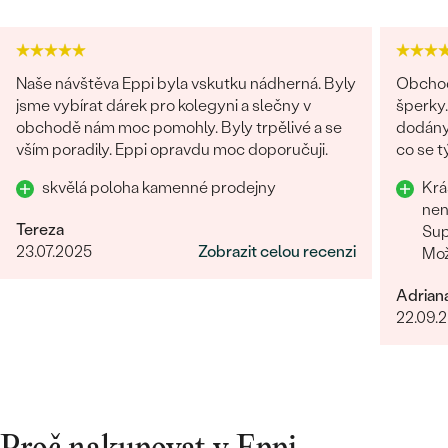
Naše návštěva Eppi byla vskutku nádherná. Byly
Obchod
jsme vybírat dárek pro kolegyni a slečny v
šperky.
obchodě nám moc pomohly. Byly trpělivé a se
dodány.
vším poradily. Eppi opravdu moc doporučuji.
co se týče vstřícného je
problém
skvělá poloha kamenné prodejny
Krá
doporu
nen
Tereza
Sup
23.07.2025
Zobrazit celou recenzi
Mož
Adrian
22.09.