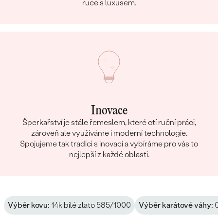
ruce s luxusem.
Inovace
Šperkařství je stále řemeslem, které ctí ruční práci,
zároveň ale využíváme i moderní technologie.
Spojujeme tak tradici s inovací a vybíráme pro vás to
nejlepší z každé oblasti.
Výběr kovu:
14k bílé zlato 585/1000
Výběr karátové váhy:
0