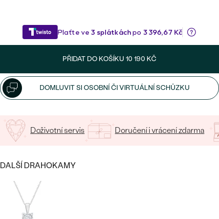
CENOVĚ DOSTUPNÉ
DRAHOKAM
CENOVĚ DOSTUPNÉ
S DRAHOKAMY
LUXUSNÍ
Nejprodávanější
LUXUSNÍ
S LAB-GROWN DIAMANTY
DLE MATERIÁLU
snubní prsteny
PŘIDAT DO KOŠÍKU
10 190 KČ
ZLATO
S PERLAMI
PLATINA
DOMLUVIT SI OSOBNÍ ČI VIRTUÁLNÍ SCHŮZKU
DLE STYLU
PROHLÉDNOUT
STŘÍBRO
PERSONALIZOVANÉ
Doživotní servis
Doručení i vrácení zdarma
SYMBOLICKÉ
MINIMALISTICKÉ
DALŠÍ DRAHOKAMY
PODLE PŘÍLEŽITOSTI
Nejprodávanější
PODLE BARVY