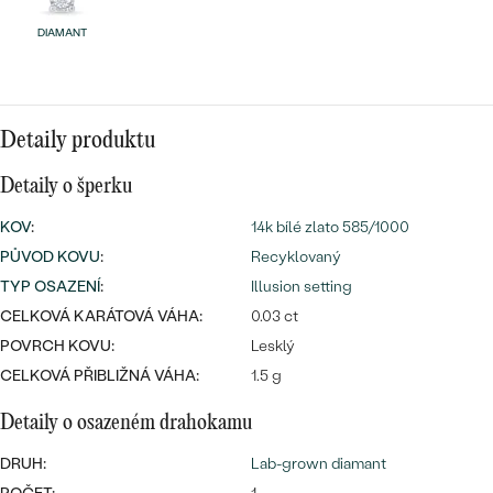
náušnice
Nejprodávanější
PODLE TVARU KAMENE
DIAMANT
Personalizované
prsteny
NA MÍRU
PROHLÉDNOUT
přívěsky
Detaily produktu
DIAMANTY
Detaily o šperku
PROHLÉDNOUT
Wave kolekce
OBJEVIT
KOV
:
14k bílé zlato 585/1000
PŮVOD KOVU
:
Recyklovaný
TYP OSAZENÍ
:
Illusion setting
CELKOVÁ KARÁTOVÁ VÁHA:
0.03 ct
PROHLÉDNOUT
POVRCH KOVU:
Lesklý
CELKOVÁ PŘIBLIŽNÁ VÁHA:
1.5 g
Detaily o osazeném drahokamu
DRUH:
Lab-grown diamant