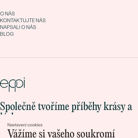
O NÁS
KONTAKTUJTE NÁS
NAPSALI O NÁS
BLOG
Společně tvoříme příběhy krásy a
lásky
Nastavení cookies
Vážíme si vašeho soukromí
Připojte se k nám!