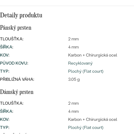
náušnice
Nejprodávanější
PODLE TVARU KAMENE
Personalizované
Detaily produktu
prsteny
NA MÍRU
PROHLÉDNOUT
Pánský prsten
přívěsky
DIAMANTY
TLOUŠŤKA:
2 mm
ŠÍŘKA
:
4 mm
PROHLÉDNOUT
KOV
:
Karbon + Chirurgická ocel
Wave kolekce
OBJEVIT
PŮVOD KOVU
:
Recyklovaný
TYP
:
Plochý (Flat court)
PŘIBLIŽNÁ VÁHA:
3.05 g
PROHLÉDNOUT
Dámský prsten
TLOUŠŤKA:
2 mm
ŠÍŘKA
:
4 mm
KOV
:
Karbon + Chirurgická ocel
TYP
:
Plochý (Flat court)