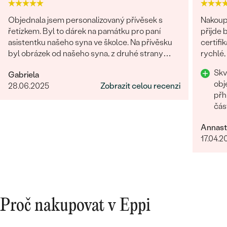
Objednala jsem personalizovaný přívěsek s
Nakoupi
řetízkem. Byl to dárek na památku pro paní
přijde 
asistentku našeho syna ve školce. Na přívěsku
certifi
byl obrázek od našeho syna, z druhé strany
rychlé,
věnování. Z obchodu se mi obratem ozvali a
chtěla 
Skv
Gabriela
dořešili jsme všechny detaily objednávky. Šperk
Rozhod
obj
28.06.2025
Zobrazit celou recenzi
je nádherný, udělal velikou radost, je originální a
přh
opravdová památka. Jednání s paní po e-mailu
čás
bylo rychlé a příjemné. Moc obchod doporučuji!
Oce
Annast
17.04.2
Proč nakupovat v Eppi