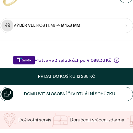
CENOVĚ DOSTUPNÉ
DRAHOKAM
CENOVĚ DOSTUPNÉ
S DRAHOKAMY
LUXUSNÍ
Nejprodávanější
LUXUSNÍ
S LAB-GROWN DIAMANTY
DLE MATERIÁLU
49
VÝBĚR VELIKOSTI:
49 -> Ø 15,6 MM
snubní prsteny
ZLATO
S PERLAMI
PLATINA
DLE STYLU
PROHLÉDNOUT
STŘÍBRO
PERSONALIZOVANÉ
PŘIDAT DO KOŠÍKU
12 265 KČ
SYMBOLICKÉ
DOMLUVIT SI OSOBNÍ ČI VIRTUÁLNÍ SCHŮZKU
MINIMALISTICKÉ
PODLE PŘÍLEŽITOSTI
Nejprodávanější
Doživotní servis
Doručení i vrácení zdarma
PODLE BARVY