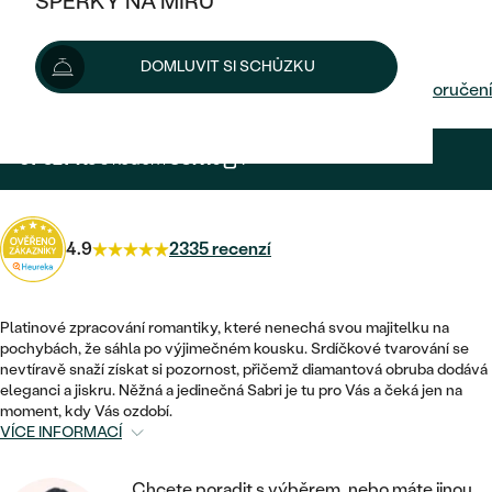
ŠPERKY NA MÍRU
KOMBINOVANÉ ZLATO
STŘÍBRNÉ
75 030 Kč
POSTRANNÍ KAMENY
ZLATÉ
VÝPRODEJ
ŠPERKY SKLADEM
DOMLUVIT SI SCHŮZKU
PLATINOVÉ
HALO
DLE STYLU
Možnosti doručení
STŘÍBRNÉ
KDYŽ ŠPERKY POMÁHAJÍ
VÝPRODEJ
JEDNODUCHÉ
TŘI KAMENY
PLATINOVÉ
DLE STYLU
67 527 Kč
s kódem
SUN10
.
DLE TYPU
DLE MATERIÁLU
BEZ KAMENE
PECKOVÉ
VINTAGE
NÁUŠNICE
ZLATÉ
DLE STYLU
ETERNITY
KRUHOVÉ
SNUBNÍ A ZÁSNUBNÍ SETY
4.9
2335 recenzí
SOLITÉR
PRSTENY
STŘÍBRNÉ
VYKROJENÉ
MINIMALISTICKÉ
NETRADIČNÍ
NAROZENÍ DÍTĚTE
PŘÍVĚSKY
PLATINOVÉ
Platinové zpracování romantiky, které nenechá svou majitelku na
VINTAGE
VISACÍ
pochybách, že sáhla po výjimečném kousku. Srdíčkové tvarování se
PERSONALIZOVANÉ
NÁRAMKY
SESTAV SI SVŮJ PRSTEN
nevtíravě snaží získat si pozornost, přičemž diamantová obruba dodává
eleganci a jiskru. Něžná a jedinečná Sabri je tu pro Vás a čeká jen na
NETRADIČNÍ
DLE STYLU
SOLITÉR
moment, kdy Vás ozdobí.
ZAČÍT S PRSTENEM
SE ZNAMENÍM ZVĚROKRUHU
SETY
VÍCE INFORMACÍ
ETERNITY
TEPANÉ
VE TVARU SRDCE
ZAČÍT S DIAMANTEM
MINIMALISTICKÉ
PÁNSKÉ ŠPERKY
Chcete poradit s výběrem, nebo máte jinou