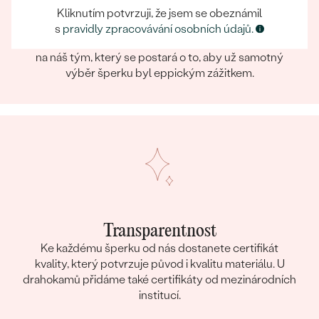
Kliknutím potvrzuji, že jsem se obeznámil
Eppický zážitek
s
pravidly zpracovávání osobních údajů.
Při nakupování online i osobně se můžete spolehnout
na náš tým, který se postará o to, aby už samotný
výběr šperku byl eppickým zážitkem.
Transparentnost
Ke každému šperku od nás dostanete certifikát
kvality, který potvrzuje původ i kvalitu materiálu. U
drahokamů přidáme také certifikáty od mezinárodních
institucí.