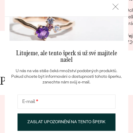
Milá obsluha Příjemné prostředí prodejny
Och
Kristýna
Vel
11.08.2024
Zobrazit celou recenzi
Krá
Bestsellery
Ondřej
06.07.
Litujeme, ale tento šperk si už své majitele
OBJEVIT
našel
U nás na vás stále čeká množství podobných produktů.
Pokud chcete být informováni o dostupnosti tohoto šperku,
Proč nakupovat v Eppi
zanechte nám svůj e-mail.
E-mail
*
ZASLAT UPOZORNĚNÍ NA TENTO ŠPERK