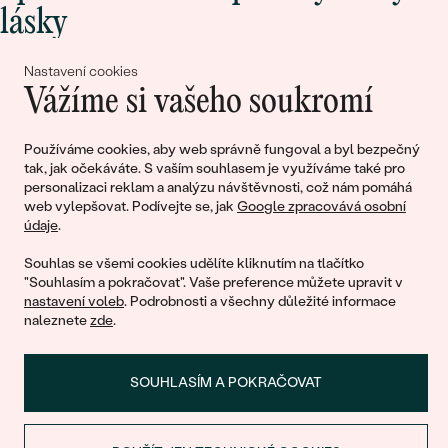
lásky
Nastavení cookies
Připojte se k nám!
Vážíme si vašeho soukromí
Používáme cookies, aby web správně fungoval a byl bezpečný
tak, jak očekáváte. S vaším souhlasem je využíváme také pro
personalizaci reklam a analýzu návštěvnosti, což nám pomáhá
web vylepšovat. Podívejte se, jak
Google zpracovává osobní
údaje
.
Souhlas se všemi cookies udělíte kliknutím na tlačítko
© 2011 - 2026, Eppi.cz
"Souhlasím a pokračovat". Vaše preference můžete upravit v
nastavení voleb
. Podrobnosti a všechny důležité informace
naleznete
zde
.
SOUHLASÍM A POKRAČOVAT