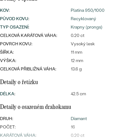
CENOVĚ DOSTUPNÉ
DRAHOKAM
KOV
:
Platina 950/1000
CENOVĚ DOSTUPNÉ
S DRAHOKAMY
LUXUSNÍ
PŮVOD KOVU
:
Recyklovaný
Nejprodávanější
LUXUSNÍ
S LAB-GROWN DIAMANTY
DLE MATERIÁLU
TYP OSAZENÍ
:
Krapny (prongs)
snubní prsteny
CELKOVÁ KARÁTOVÁ VÁHA:
0.20 ct
ZLATO
S PERLAMI
POVRCH KOVU:
Vysoký lesk
ŠÍŘKA:
11 mm
PLATINA
VÝŠKA:
12 mm
DLE STYLU
PROHLÉDNOUT
STŘÍBRO
CELKOVÁ PŘIBLIŽNÁ VÁHA:
13.6 g
PERSONALIZOVANÉ
Detaily o řetízku
SYMBOLICKÉ
DÉLKA
:
42.5 cm
MINIMALISTICKÉ
Detaily o osazeném drahokamu
DRUH:
PODLE PŘÍLEŽITOSTI
Diamant
Nejprodávanější
POČET:
16
PODLE BARVY
KARÁTOVÁ VÁHA
:
0.20 ct