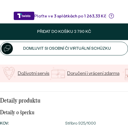
CENOVĚ DOSTUPNÉ
DRAHOKAM
CENOVĚ DOSTUPNÉ
S DRAHOKAMY
Napište iniciály/text
LUXUSNÍ
Nejprodávanější
20
/ 20 ZNAKŮ
LUXUSNÍ
S LAB-GROWN DIAMANTY
DLE MATERIÁLU
PŘIDAT DO KOŠÍKU
3 790 KČ
snubní prsteny
ZLATO
S PERLAMI
DOMLUVIT SI OSOBNÍ ČI VIRTUÁLNÍ SCHŮZKU
PLATINA
DLE STYLU
PROHLÉDNOUT
STŘÍBRO
PERSONALIZOVANÉ
Doživotní servis
Doručení i vrácení zdarma
SYMBOLICKÉ
MINIMALISTICKÉ
Detaily produktu
PODLE PŘÍLEŽITOSTI
Nejprodávanější
Detaily o šperku
PODLE BARVY
KOV
:
Stříbro 925/1000