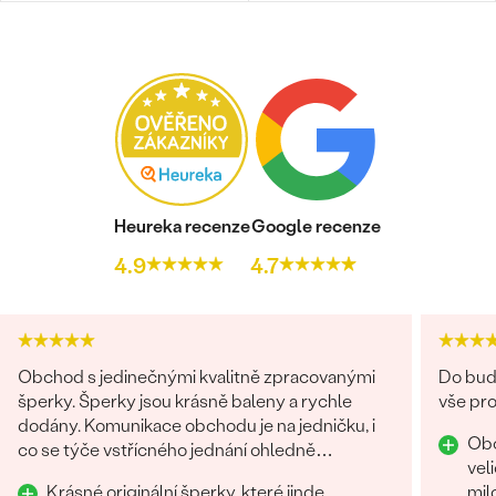
PŮVOD:
Přírodní
ÚPRAVY:
Úprava barvy
Heureka recenze
Google recenze
4.9
4.7
Obchod s jedinečnými kvalitně zpracovanými
Do budo
šperky. Šperky jsou krásně baleny a rychle
vše pro
dodány. Komunikace obchodu je na jedničku, i
Obc
co se týče vstřícného jednání ohledně
vel
problému na straně zákazníka. Nákup určitě
Krásné originální šperky, které jinde
mil