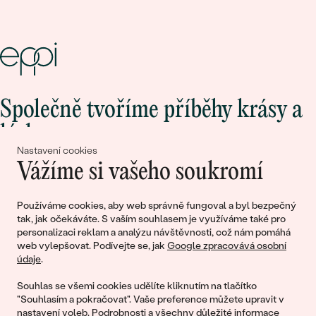
Společně tvoříme příběhy krásy a
lásky
Nastavení cookies
Vážíme si vašeho soukromí
Připojte se k nám!
Používáme cookies, aby web správně fungoval a byl bezpečný
tak, jak očekáváte. S vaším souhlasem je využíváme také pro
personalizaci reklam a analýzu návštěvnosti, což nám pomáhá
web vylepšovat. Podívejte se, jak
Google zpracovává osobní
údaje
.
Souhlas se všemi cookies udělíte kliknutím na tlačítko
"Souhlasím a pokračovat". Vaše preference můžete upravit v
nastavení voleb
. Podrobnosti a všechny důležité informace
© 2011 - 2026, Eppi.cz