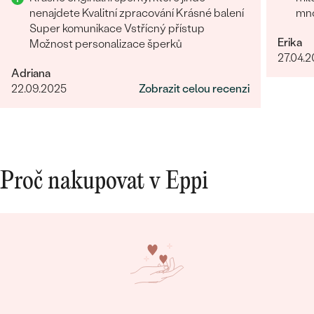
doporučuji
nenajdete Kvalitní zpracování Krásné balení
mnoho 
Super komunikace Vstřícný přístup
za 
Erika
Možnost personalizace šperků
27.04.
Adriana
22.09.2025
Zobrazit celou recenzi
Proč nakupovat v Eppi