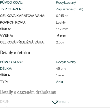
náušnice
PŮVOD KOVU
:
Recyklovaný
Nejprodávanější
PODLE TVARU KAMENE
TYP OSAZENÍ
:
Zapuštěné (flush)
Personalizované
CELKOVÁ KARÁTOVÁ VÁHA:
0.015 ct
prsteny
NA MÍRU
PROHLÉDNOUT
POVRCH KOVU:
Lesklý
přívěsky
ŠÍŘKA:
17.2 mm
DIAMANTY
VÝŠKA:
16 mm
CELKOVÁ PŘIBLIŽNÁ VÁHA:
2.55 g
PROHLÉDNOUT
Wave kolekce
OBJEVIT
Detaily o řetízku
PŮVOD KOVU
:
Recyklovaný
DÉLKA
:
45 cm
PROHLÉDNOUT
ŠÍŘKA:
1 mm
TYP:
Ankr
Detaily o osazeném drahokamu
DRUH:
Diamant
POČET:
1