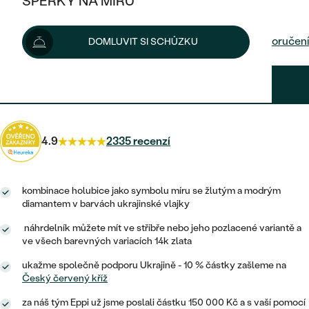
ŠPERKY NA MÍRU
3 790 Kč
KOMBINOVANÉ ZLATO
STŘÍBRNÉ
POSTRANNÍ KAMENY
ZLATÉ
VÝPRODEJ
ŠPERKY SKLADEM
Šperk vám doručíme do 5 prac. dní.
Možnosti doručení
DOMLUVIT SI SCHŮZKU
PLATINOVÉ
HALO
DLE STYLU
STŘÍBRNÉ
KDYŽ ŠPERKY POMÁHAJÍ
VÝPRODEJ
JEDNODUCHÉ
3 411 Kč
s kódem
SUN10
.
TŘI KAMENY
PLATINOVÉ
DLE STYLU
DLE TYPU
DLE MATERIÁLU
BEZ KAMENE
PECKOVÉ
VINTAGE
NÁUŠNICE
ZLATÉ
DLE STYLU
4.9
2335 recenzí
ETERNITY
KRUHOVÉ
SNUBNÍ A ZÁSNUBNÍ SETY
SOLITÉR
PRSTENY
STŘÍBRNÉ
VYKROJENÉ
MINIMALISTICKÉ
NETRADIČNÍ
kombinace holubice jako symbolu míru se žlutým a modrým
NAROZENÍ DÍTĚTE
PŘÍVĚSKY
PLATINOVÉ
diamantem v barvách ukrajinské vlajky
VINTAGE
VISACÍ
náhrdelník můžete mít ve stříbře nebo jeho pozlacené variantě a
PERSONALIZOVANÉ
NÁRAMKY
SESTAV SI SVŮJ PRSTEN
ve všech barevných variacích 14k zlata
NETRADIČNÍ
DLE STYLU
SOLITÉR
ZAČÍT S PRSTENEM
SE ZNAMENÍM ZVĚROKRUHU
SETY
ukažme společně podporu Ukrajině - 10 % částky zašleme na
ETERNITY
Český červený kříž
TEPANÉ
VE TVARU SRDCE
ZAČÍT S DIAMANTEM
MINIMALISTICKÉ
PÁNSKÉ ŠPERKY
za náš tým Eppi už jsme poslali částku 150 000 Kč a s vaší pomocí