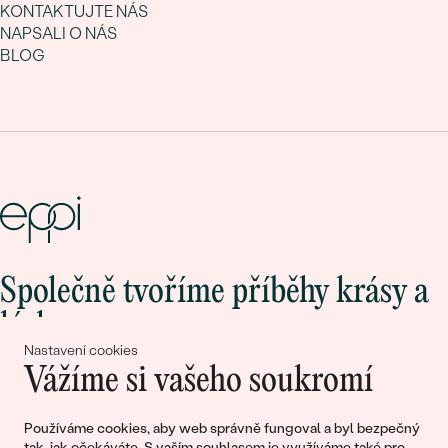
KONTAKTUJTE NÁS
NAPSALI O NÁS
BLOG
Společně tvoříme příběhy krásy a
lásky
Nastavení cookies
Vážíme si vašeho soukromí
Připojte se k nám!
Používáme cookies, aby web správně fungoval a byl bezpečný
tak, jak očekáváte. S vaším souhlasem je využíváme také pro