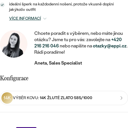
MINIMALISTICKÉ
RUČNĚ RYTÉ
DĚTSKÉ
ideální šperk na každodenní nošení, protože vkusně doplní
ZAČÍT S LAB-GROWN DIAMANTEM
MEDAILONKY
DĚTSKÉ ŠPERKY
jakýkoliv outfit
STATEMENT
S VÝPLNÍ
PIERCING
VÍCE INFORMACÍ
ZAČÍT S BAREVNÝM DIAMANTEM
ŘETÍZKY
BROŽE
PEČETNÍ
SVATEBNÍ SETY
Chcete poradit s výběrem, nebo máte jinou
VE TVARU SRDCE
DOPLŇKY
DLE KAMENE
DLE DRAHOKAMU
otázku? Jsme tu pro vás: zavolejte na
+420
PERSONALIZOVANÉ
216 216 046
nebo napište na
otazky@eppi.cz
.
S DIAMANTY
DLE CENY
SE ZVÍŘATY
DIAMANT
Rádi poradíme!
DLE MATERIÁLU
CENOVĚ DOSTUPNÉ
DLE DRAHOKAMU
S DRAHOKAMY
Aneta, Sales Specialist
LAB-GROWN DIAMANT
ZLATO
DLE DRAHOKAMU
S DIAMANTY
LUXUSNÍ
S PERLAMI
Konfigurace
MOISSANIT
S DIAMANTY
STŘÍBRO
S DRAHOKAMY
BAREVNÝ DIAMANT
S DRAHOKAMY
PLATINA
DLE CENY
14K
VÝBĚR KOVU:
14K ŽLUTÉ ZLATO 585/1000
S PERLAMI
CENOVĚ DOSTUPNÉ
ČERNÝ DIAMANT
S PERLAMI
DLE KAMENE
DLE CENY
LUXUSNÍ
SALT AND PEPPER DIAMANT
S DIAMANTY
DLE CENY