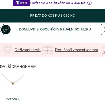
CENOVĚ DOSTUPNÉ
DRAHOKAM
CENOVĚ DOSTUPNÉ
S DRAHOKAMY
LUXUSNÍ
Nejprodávanější
PŘIDAT DO KOŠÍKU
9 090 KČ
LUXUSNÍ
S LAB-GROWN DIAMANTY
DLE MATERIÁLU
snubní prsteny
ZLATO
DOMLUVIT SI OSOBNÍ ČI VIRTUÁLNÍ SCHŮZKU
S PERLAMI
PLATINA
DLE STYLU
Doživotní servis
Doručení i vrácení zdarma
PROHLÉDNOUT
STŘÍBRO
PERSONALIZOVANÉ
DALŠÍ DRAHOKAMY
SYMBOLICKÉ
MINIMALISTICKÉ
PODLE PŘÍLEŽITOSTI
Nejprodávanější
VÍCE DRUHŮ
PODLE BARVY