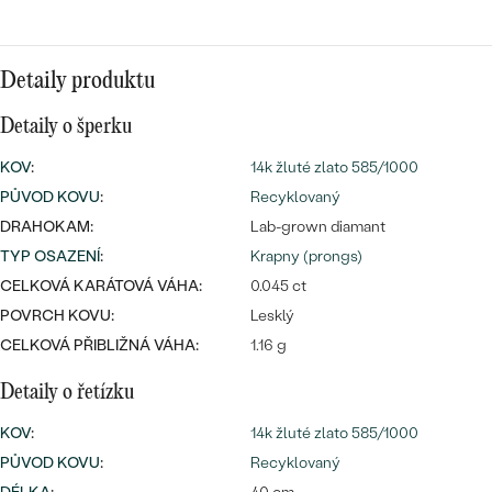
náušnice
Nejprodávanější
PODLE TVARU KAMENE
Personalizované
prsteny
Detaily produktu
NA MÍRU
PROHLÉDNOUT
přívěsky
Detaily o šperku
DIAMANTY
KOV
:
14k žluté zlato 585/1000
PROHLÉDNOUT
PŮVOD KOVU
:
Recyklovaný
Wave kolekce
OBJEVIT
DRAHOKAM:
Lab-grown diamant
TYP OSAZENÍ
:
Krapny (prongs)
CELKOVÁ KARÁTOVÁ VÁHA:
0.045 ct
POVRCH KOVU:
Lesklý
PROHLÉDNOUT
CELKOVÁ PŘIBLIŽNÁ VÁHA:
1.16 g
Detaily o řetízku
KOV
:
14k žluté zlato 585/1000
PŮVOD KOVU
:
Recyklovaný