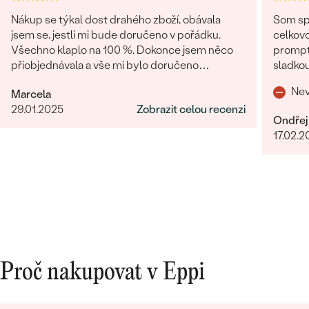
Nákup se týkal dost drahého zboží, obávala
Som spo
jsem se, jestli mi bude doručeno v pořádku.
celkovo
Všechno klaplo na 100 %. Dokonce jsem něco
promptná. Tovar prišiel pekne z
přiobjednávala a vše mi bylo doručeno
sladkou
najednou, jak mi slíbili. Obchod můžu rozhodně
o zákaz
Nev
Marcela
doporučit.
29.01.2025
Zobrazit celou recenzi
Ondřej
17.02.2
Proč nakupovat v Eppi