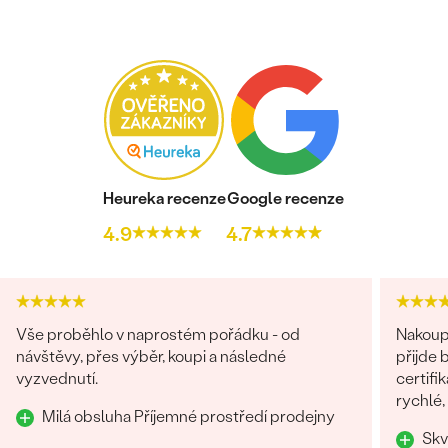
Heureka recenze
Google recenze
4.9
4.7
Vše proběhlo v naprostém pořádku - od
Nakoupi
návštěvy, přes výběr, koupi a následné
přijde 
vyzvednutí.
certifi
rychlé,
Milá obsluha Příjemné prostředí prodejny
chtěla 
Skv
Rozhod