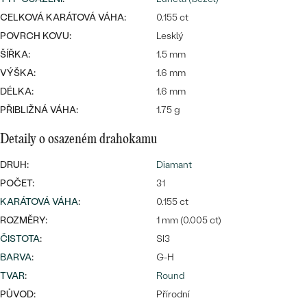
náušnice
Nejprodávanější
CELKOVÁ KARÁTOVÁ VÁHA:
0.155 ct
PODLE TVARU KAMENE
Personalizované
POVRCH KOVU:
Lesklý
prsteny
NA MÍRU
ŠÍŘKA:
1.5 mm
PROHLÉDNOUT
přívěsky
VÝŠKA:
1.6 mm
DIAMANTY
DÉLKA:
1.6 mm
PŘIBLIŽNÁ VÁHA:
1.75 g
PROHLÉDNOUT
Wave kolekce
Detaily o osazeném drahokamu
OBJEVIT
DRUH:
Diamant
POČET:
31
PROHLÉDNOUT
KARÁTOVÁ VÁHA
:
0.155 ct
ROZMĚRY:
1 mm (0.005 ct)
ČISTOTA
:
SI3
BARVA
:
G-H
TVAR
:
Round
PŮVOD:
Přírodní