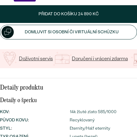
CENOVĚ DOSTUPNÉ
DRAHOKAM
CENOVĚ DOSTUPNÉ
S DRAHOKAMY
PŘIDAT DO KOŠÍKU
24 890 KČ
LUXUSNÍ
Nejprodávanější
LUXUSNÍ
S LAB-GROWN DIAMANTY
DLE MATERIÁLU
DOMLUVIT SI OSOBNÍ ČI VIRTUÁLNÍ SCHŮZKU
snubní prsteny
ZLATO
S PERLAMI
PLATINA
Doživotní servis
Doručení i vrácení zdarma
DLE STYLU
PROHLÉDNOUT
STŘÍBRO
PERSONALIZOVANÉ
Detaily produktu
SYMBOLICKÉ
Detaily o šperku
MINIMALISTICKÉ
KOV
:
14k žluté zlato 585/1000
PODLE PŘÍLEŽITOSTI
Nejprodávanější
PŮVOD KOVU
:
Recyklovaný
STYL
:
Eternity/Half eternity
PODLE BARVY
TYP OSAZENÍ
:
Luneta (bezel)