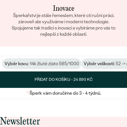
Inovace
Šperkařství je stále řemeslem, které ctí ruční práci,
zároveň ale využíváme i moderní technologie.
Spojujeme tak tradici s inovací a vybíráme pro vás to
nejlepší z každé oblasti.
Výběr kovu:
14k žluté zlato 585/1000
Výběr velikosti:
52 ->
PŘIDAT DO KOŠÍKU -
24 890 KČ
Šperk vám doručíme do 3 - 4 týdnů.
Newsletter