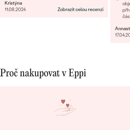
Kristýna
obj
11.08.2024
Zobrazit celou recenzi
přh
čás
Oce
Annast
17.04.2
Proč nakupovat v Eppi