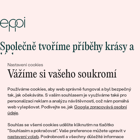
Společně tvoříme příběhy krásy a
lásky
Nastavení cookies
Vážíme si vašeho soukromí
Připojte se k nám!
Používáme cookies, aby web správně fungoval a byl bezpečný
tak, jak očekáváte. S vaším souhlasem je využíváme také pro
personalizaci reklam a analýzu návštěvnosti, což nám pomáhá
web vylepšovat. Podívejte se, jak
Google zpracovává osobní
údaje
.
Souhlas se všemi cookies udělíte kliknutím na tlačítko
"Souhlasím a pokračovat". Vaše preference můžete upravit v
nastavení voleb
. Podrobnosti a všechny důležité informace
© 2011 - 2026, Eppi.cz