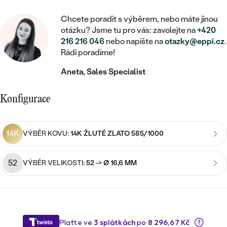
MINIMALISTICKÉ
RUČNĚ RYTÉ
DĚTSKÉ
ZAČÍT S LAB-GROWN DIAMANTEM
MEDAILONKY
DĚTSKÉ ŠPERKY
Chcete poradit s výběrem, nebo máte jinou
STATEMENT
S VÝPLNÍ
PIERCING
otázku? Jsme tu pro vás: zavolejte na
+420
ZAČÍT S BAREVNÝM DIAMANTEM
ŘETÍZKY
BROŽE
216 216 046
nebo napište na
otazky@eppi.cz
.
PEČETNÍ
SVATEBNÍ SETY
Rádi poradíme!
VE TVARU SRDCE
DOPLŇKY
DLE KAMENE
DLE DRAHOKAMU
Aneta, Sales Specialist
PERSONALIZOVANÉ
S DIAMANTY
DLE CENY
SE ZVÍŘATY
DIAMANT
DLE MATERIÁLU
Konfigurace
CENOVĚ DOSTUPNÉ
DLE DRAHOKAMU
S DRAHOKAMY
LAB-GROWN DIAMANT
ZLATO
DLE DRAHOKAMU
S DIAMANTY
LUXUSNÍ
S PERLAMI
14K
VÝBĚR KOVU:
14K ŽLUTÉ ZLATO 585/1000
MOISSANIT
S DIAMANTY
STŘÍBRO
S DRAHOKAMY
52
BAREVNÝ DIAMANT
VÝBĚR VELIKOSTI:
52 -> Ø 16,6 MM
S DRAHOKAMY
PLATINA
DLE CENY
S PERLAMI
CENOVĚ DOSTUPNÉ
ČERNÝ DIAMANT
S PERLAMI
DLE KAMENE
DLE CENY
LUXUSNÍ
SALT AND PEPPER DIAMANT
S DIAMANTY
DLE CENY