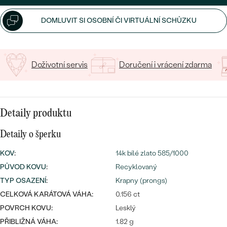
CENOVĚ DOSTUPNÉ
DRAHOKAM
CENOVĚ DOSTUPNÉ
S DRAHOKAMY
DOMLUVIT SI OSOBNÍ ČI VIRTUÁLNÍ SCHŮZKU
LUXUSNÍ
Nejprodávanější
LUXUSNÍ
S LAB-GROWN DIAMANTY
DLE MATERIÁLU
snubní prsteny
ZLATO
Doživotní servis
Doručení i vrácení zdarma
S PERLAMI
PLATINA
DLE STYLU
PROHLÉDNOUT
STŘÍBRO
Detaily produktu
PERSONALIZOVANÉ
Detaily o šperku
SYMBOLICKÉ
KOV
:
14k bílé zlato 585/1000
PŮVOD KOVU
:
Recyklovaný
MINIMALISTICKÉ
TYP OSAZENÍ
:
Krapny (prongs)
PODLE PŘÍLEŽITOSTI
Nejprodávanější
CELKOVÁ KARÁTOVÁ VÁHA:
0.156 ct
POVRCH KOVU:
Lesklý
PODLE BARVY
PŘIBLIŽNÁ VÁHA:
1.82 g