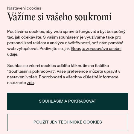
lásky
Nastavení cookies
Vážíme si vašeho soukromí
Připojte se k nám!
Používáme cookies, aby web správně fungoval a byl bezpečný
tak, jak očekáváte. S vaším souhlasem je využíváme také pro
personalizaci reklam a analýzu návštěvnosti, což nám pomáhá
web vylepšovat. Podívejte se, jak
Google zpracovává osobní
údaje
.
Souhlas se všemi cookies udělíte kliknutím na tlačítko
"Souhlasím a pokračovat". Vaše preference můžete upravit v
nastavení voleb
. Podrobnosti a všechny důležité informace
© 2011 - 2026, Eppi.cz
naleznete
zde
.
SOUHLASÍM A POKRAČOVAT
POUŽÍT JEN TECHNICKÉ COOKIES
SLEVA NA PRVNÍ NÁKUP