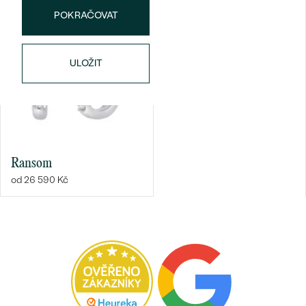
POKRAČOVAT
ČISTOTA
:
SI1
BARVA
:
G-H
PŮVOD:
Přírodní
ULOŽIT
Bestsellery
OBJEVIT
Ransom
od 26 590 Kč