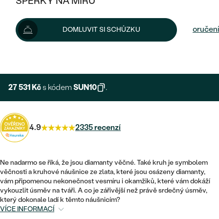
ŠPERKY NA MÍRU
30 590 Kč
KOMBINOVANÉ ZLATO
STŘÍBRNÉ
POSTRANNÍ KAMENY
ZLATÉ
VÝPRODEJ
ŠPERKY SKLADEM
Šperk vám doručíme do 3 - 4 týdnů.
Možnosti doručení
DOMLUVIT SI SCHŮZKU
PLATINOVÉ
HALO
DLE STYLU
STŘÍBRNÉ
KDYŽ ŠPERKY POMÁHAJÍ
VÝPRODEJ
+ 6 118 KČ
EXPRESNÍ VÝROBA
JEDNODUCHÉ
TŘI KAMENY
PLATINOVÉ
DLE STYLU
DLE TYPU
DLE MATERIÁLU
BEZ KAMENE
PECKOVÉ
VINTAGE
27 531 Kč
s kódem
SUN10
.
NÁUŠNICE
ZLATÉ
DLE STYLU
ETERNITY
KRUHOVÉ
SNUBNÍ A ZÁSNUBNÍ SETY
SOLITÉR
PRSTENY
STŘÍBRNÉ
4.9
2335 recenzí
VYKROJENÉ
MINIMALISTICKÉ
NETRADIČNÍ
NAROZENÍ DÍTĚTE
PŘÍVĚSKY
PLATINOVÉ
VINTAGE
VISACÍ
Ne nadarmo se říká, že jsou diamanty věčné. Také kruh je symbolem
PERSONALIZOVANÉ
NÁRAMKY
SESTAV SI SVŮJ PRSTEN
věčnosti a kruhové náušnice ze zlata, které jsou osázeny diamanty,
NETRADIČNÍ
DLE STYLU
SOLITÉR
vám připomenou nekonečnost vesmíru i okamžiků, které vám dokáží
ZAČÍT S PRSTENEM
SE ZNAMENÍM ZVĚROKRUHU
SETY
vykouzlit úsměv na tváři. A co je zářivější než právě srdečný úsměv,
ETERNITY
TEPANÉ
který dokonale ladí k těmto náušnicím?
VE TVARU SRDCE
ZAČÍT S DIAMANTEM
VÍCE INFORMACÍ
MINIMALISTICKÉ
PÁNSKÉ ŠPERKY