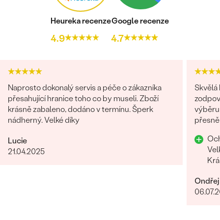
Heureka recenze
Google recenze
4.9
4.7
Naprosto dokonalý servis a péče o zákazníka
Skvělá
přesahující hranice toho co by museli. Zboží
zodpov
krásně zabaleno, dodáno v termínu. Šperk
výběru 
nádherný. Velké díky
přesně
Och
Lucie
Vel
21.04.2025
Krá
Ondřej
06.07.