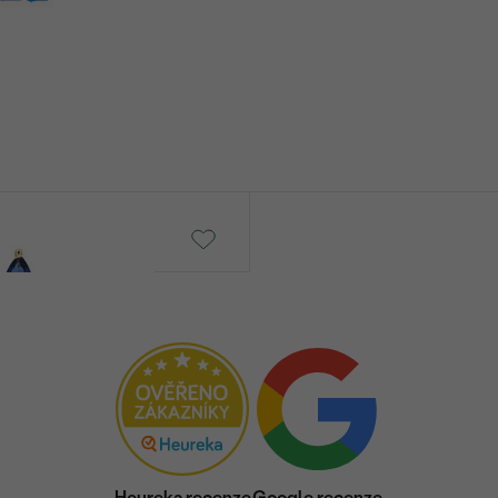
Ismat
č
od 21 690 Kč
Heureka recenze
Google recenze