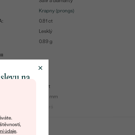
Safír a diamanty
Krapny (prongs)
A:
0.81 ct
Lesklý
0.89 g
mu
Safír
2
 slevu na
0.7 ct
klenot
4 x 3 mm
Modrá
objevte svět
šperků Eppi.
Oval
áváte.
ní vám obratem
štěvnosti,
Přírodní
 na váš první
í údaje
.