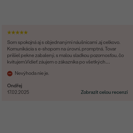
Som spokojná aj s objednanými náušnicami ,aj celkovo.
Komunikácia s e-shopom na úrovni, promptná. Tovar
prišiel pekne zabalený, s malou sladkou pozornosťou, čo
kvitujem.Vidieť záujem o zákazníka po všetkých
stránkach.
Nevýhoda nie je.
Ondřej
17.02.2025
Zobrazit celou recenzi