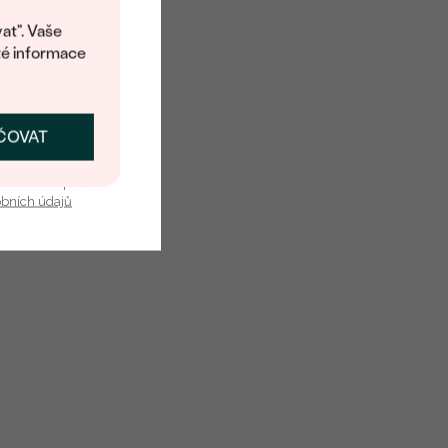
at". Vaše
té informace
Diamant
28
0.11 ct
ČOVAT
SKAT SLEVU
0.9 mm
u nás v bezpečí.
Round
obních údajů
SI
H
Přírodní