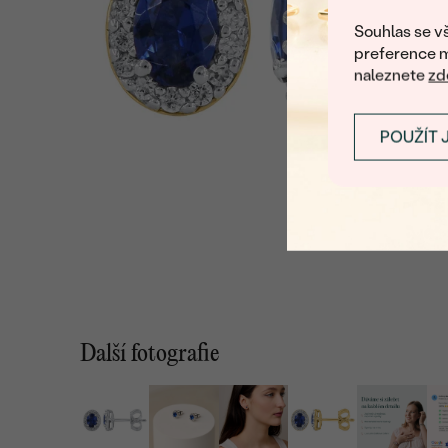
Souhlas se vš
preference m
naleznete
zd
POUŽÍT 
Další fotografie