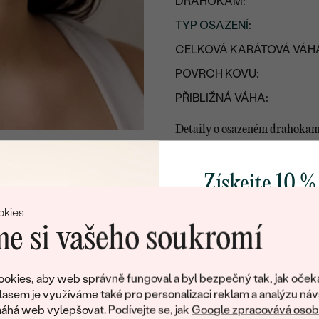
DRAHOKAM:
TYP OSAZENÍ
:
CELKOVÁ KARÁTOVÁ VÁH
POVRCH KOVU:
PŘIBLIŽNÁ VÁHA:
Detaily o osazeném drahoka
DRUH:
POČET:
Získejte 10 %
KARÁTOVÁ VÁHA:
svůj první 
okies
ROZMĚRY:
e si vašeho soukromí
BARVA:
Přidejte se k nám a 
poctivě vyráběných 
TVAR
:
okies, aby web správně fungoval a byl bezpečný tak, jak oček
Jako dárek na přivítá
lasem je využíváme také pro personalizaci reklam a analýzu náv
PŮVOD:
zašleme slevový kód
há web vylepšovat. Podívejte se, jak
Google zpracovává osobn