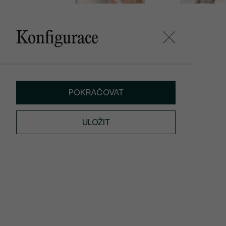
Konfigurace
Mohlo by se vám líbit
POKRAČOVAT
Naseem
Richa
od 33 490 Kč
od 43 390 K
ULOŽIT