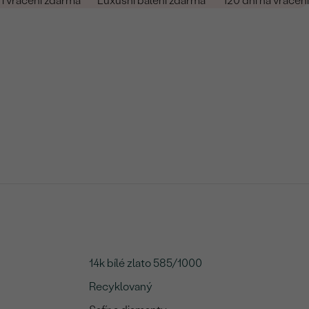
i vrácení zdarma
Luxusní balení zdarma
120 dní na vrácení
14k bílé zlato 585/1000
Recyklovaný