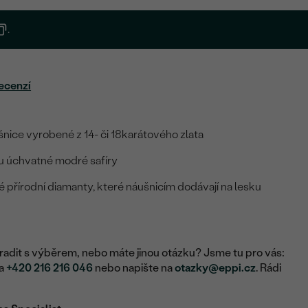
.
ecenzí
nice vyrobené z 14- či 18karátového zlata
u úchvatné modré safíry
é přírodní diamanty, které náušnicím dodávají na lesku
adit s výběrem, nebo máte jinou otázku? Jsme tu pro vás:
na
+420 216 216 046
nebo napište na
otazky@eppi.cz
. Rádi