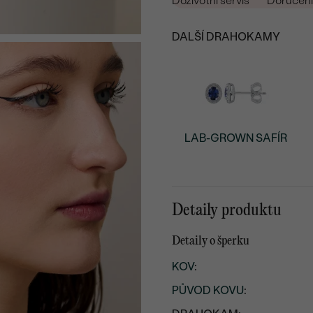
Doživotní servis
Doručení 
DALŠÍ DRAHOKAMY
LAB-GROWN SAFÍR
Detaily produktu
Detaily o šperku
KOV
:
PŮVOD KOVU
: