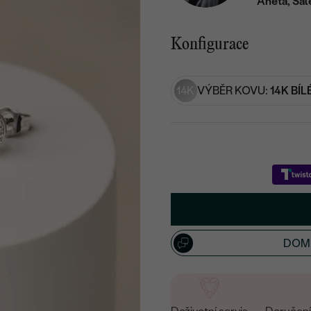
Aneta, Sal
Konfigurace
14K
VÝBĚR KOVU:
14K BÍL
DOML