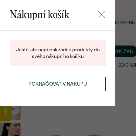
Nákupní košík
LETNÍ BLACK FRIDAY: −25 % NA ŠPER
Ještě jste nepřidali žádné produkty do
O NÁS
BLOG
ŠPERKY NA MÍRU
DOMLUVIT SI SCHŮZKU
svého nákupního košíku
VÝPRODEJ
SNUBNÍ PRSTENY
ZÁSNU
POKRAČOVAT V NÁKUPU