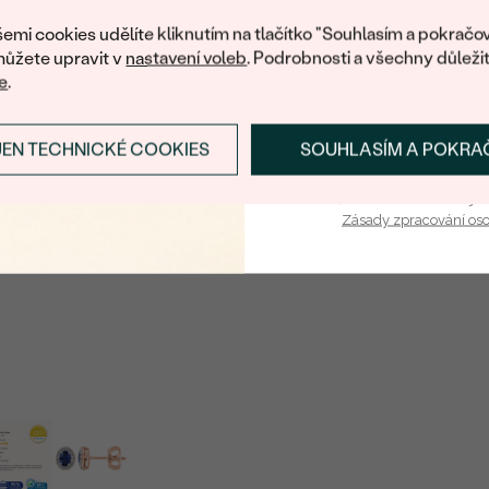
nákup.
Postranní drahokamy
emi cookies udělíte kliknutím na tlačítko "Souhlasím a pokračov
ůžete upravit v
nastavení voleb
. Podrobnosti a všechny důleži
DRUH:
e
.
POČET:
KARÁTOVÁ VÁHA
:
JEN TECHNICKÉ COOKIES
SOUHLASÍM A POKRA
PŘIHLÁSIT SE A ZÍ
ROZMĚRY:
Vaša e-mailová adresa je 
TVAR
:
Zásady zpracování os
ČISTOTA
:
BARVA
:
PŮVOD: