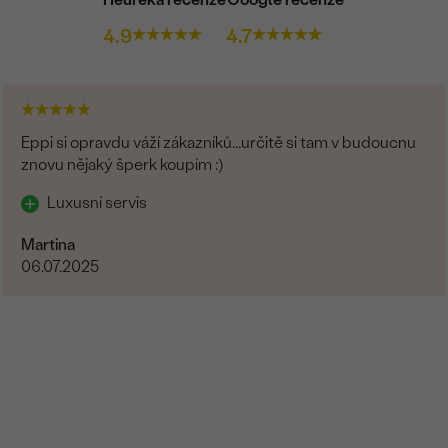
4.9
4.7
Eppi si opravdu váží zákazníků...určitě si tam v budoucnu
znovu nějaký šperk koupím :)
Luxusní servis
Martina
06.07.2025