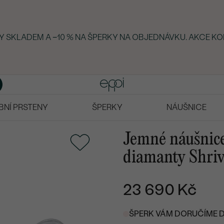
KY SKLADEM A −10 % NA ŠPERKY NA OBJEDNÁVKU. AKCE KO
BNÍ PRSTENY
ŠPERKY
NÁUŠNICE
Jemné náušnice 
diamanty Shriv
23 690 Kč
ŠPERK VÁM DORUČÍME DO