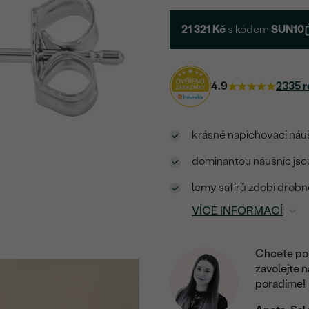
21 321 Kč
s kódem
SUN10
4.9
2335 r
krásné napichovací náuš
dominantou náušnic jso
lemy safírů zdobí drobn
VÍCE INFORMACÍ
Chcete por
zavolejte 
poradíme!