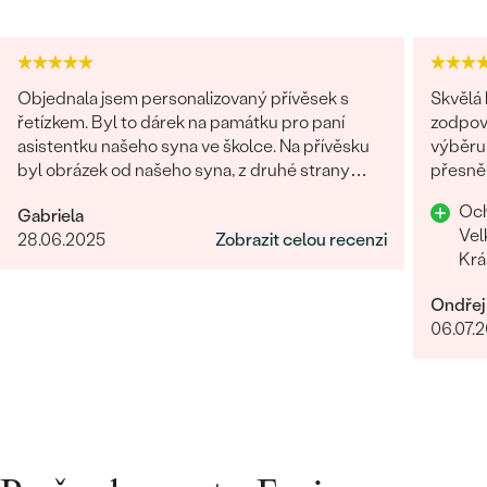
Objednala jsem personalizovaný přívěsek s
Skvělá
řetízkem. Byl to dárek na památku pro paní
zodpov
asistentku našeho syna ve školce. Na přívěsku
výběru 
byl obrázek od našeho syna, z druhé strany
přesně
věnování. Z obchodu se mi obratem ozvali a
Och
Gabriela
dořešili jsme všechny detaily objednávky. Šperk
Vel
28.06.2025
Zobrazit celou recenzi
je nádherný, udělal velikou radost, je originální a
Krá
opravdová památka. Jednání s paní po e-mailu
bylo rychlé a příjemné. Moc obchod doporučuji!
Ondřej
06.07.