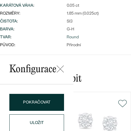
KARÁTOVÁ VÁHA
:
0.05 ct
ROZMĚRY:
1.85 mm (0.025ct)
ČISTOTA
:
SI3
Bestsellery
BARVA
:
G-H
TVAR
:
Round
PŮVOD:
Přírodní
OBJEVIT
Konfigurace
Mohlo by se vám líbit
POKRAČOVAT
ULOŽIT