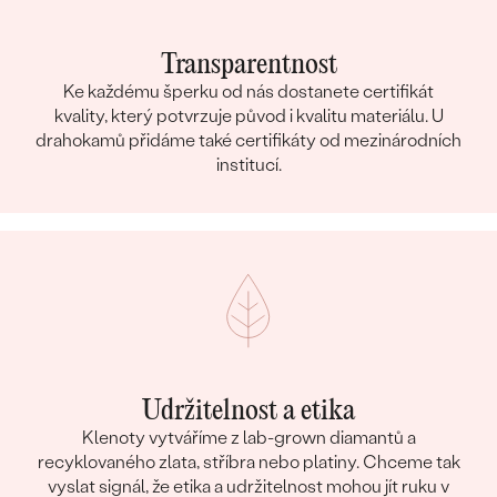
Transparentnost
Ke každému šperku od nás dostanete certifikát
kvality, který potvrzuje původ i kvalitu materiálu. U
drahokamů přidáme také certifikáty od mezinárodních
institucí.
Udržitelnost a etika
Klenoty vytváříme z lab-grown diamantů a
recyklovaného zlata, stříbra nebo platiny. Chceme tak
vyslat signál, že etika a udržitelnost mohou jít ruku v