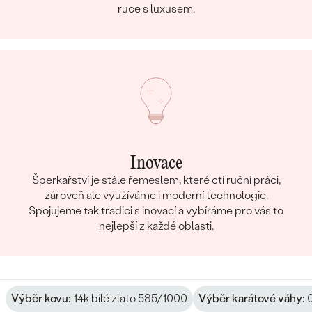
ruce s luxusem.
Inovace
Šperkařství je stále řemeslem, které ctí ruční práci,
zároveň ale využíváme i moderní technologie.
Spojujeme tak tradici s inovací a vybíráme pro vás to
nejlepší z každé oblasti.
Výběr kovu:
14k bílé zlato 585/1000
Výběr karátové váhy:
0