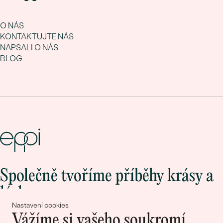
O NÁS
KONTAKTUJTE NÁS
NAPSALI O NÁS
BLOG
Společně tvoříme příběhy krásy a
lásky
Nastavení cookies
Vážíme si vašeho soukromí