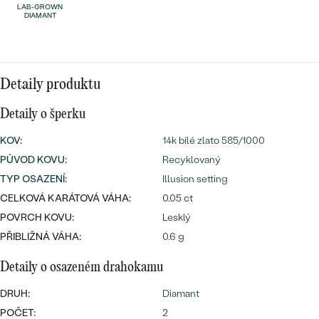
náušnice
LAB-GROWN
Nejprodávanější
DIAMANT
PODLE TVARU KAMENE
Personalizované
prsteny
NA MÍRU
PROHLÉDNOUT
přívěsky
Detaily produktu
DIAMANTY
Detaily o šperku
PROHLÉDNOUT
Wave kolekce
KOV
:
14k bílé zlato 585/1000
OBJEVIT
PŮVOD KOVU
:
Recyklovaný
TYP OSAZENÍ
:
Illusion setting
CELKOVÁ KARÁTOVÁ VÁHA:
0.05 ct
PROHLÉDNOUT
POVRCH KOVU:
Lesklý
PŘIBLIŽNÁ VÁHA:
0.6 g
Detaily o osazeném drahokamu
DRUH:
Diamant
POČET:
2