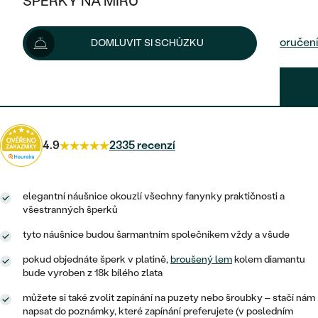
ŠPERKY NA MÍRU
16 290 Kč
KOMBINOVANÉ ZLATO
STŘÍBRNÉ
POSTRANNÍ KAMENY
ZLATÉ
VÝPRODEJ
ŠPERKY SKLADEM
Šperk vám doručíme do 3 - 4 týdnů.
Možnosti doručení
DOMLUVIT SI SCHŮZKU
PLATINOVÉ
HALO
DLE STYLU
STŘÍBRNÉ
KDYŽ ŠPERKY POMÁHAJÍ
VÝPRODEJ
JEDNODUCHÉ
14 661 Kč
s kódem
SUN10
.
TŘI KAMENY
PLATINOVÉ
DLE STYLU
DLE TYPU
DLE MATERIÁLU
BEZ KAMENE
PECKOVÉ
VINTAGE
NÁUŠNICE
ZLATÉ
DLE STYLU
4.9
2335 recenzí
ETERNITY
KRUHOVÉ
SNUBNÍ A ZÁSNUBNÍ SETY
SOLITÉR
PRSTENY
STŘÍBRNÉ
VYKROJENÉ
MINIMALISTICKÉ
NETRADIČNÍ
elegantní náušnice okouzlí všechny fanynky praktičnosti a
NAROZENÍ DÍTĚTE
PŘÍVĚSKY
PLATINOVÉ
všestranných šperků
VINTAGE
VISACÍ
tyto náušnice budou šarmantním společníkem vždy a všude
PERSONALIZOVANÉ
NÁRAMKY
SESTAV SI SVŮJ PRSTEN
NETRADIČNÍ
DLE STYLU
SOLITÉR
pokud objednáte šperk v platině,
broušený lem
kolem diamantu
ZAČÍT S PRSTENEM
SE ZNAMENÍM ZVĚROKRUHU
SETY
bude vyroben z 18k bílého zlata
ETERNITY
TEPANÉ
VE TVARU SRDCE
můžete si také zvolit zapínání na puzety nebo šroubky – stačí nám
ZAČÍT S DIAMANTEM
MINIMALISTICKÉ
PÁNSKÉ ŠPERKY
napsat do poznámky, které zapínání preferujete (v posledním