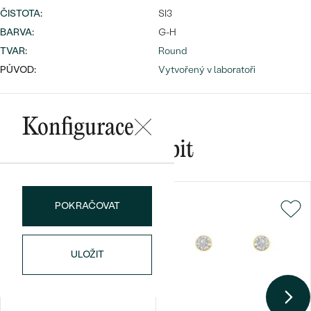
ČISTOTA
:
SI3
BARVA
:
G-H
TVAR
:
Round
Bestsellery
PŮVOD:
Vytvořený v laboratoři
Konfigurace
OBJEVIT
Mohlo by se vám líbit
POKRAČOVAT
ULOŽIT