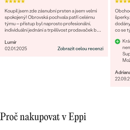
Koupil jsem zde zásnubní prsten a jsem velmi
Obchod
spokojený! Obrovská pochvala patří celému
šperky.
týmu – přístup byl naprosto profesionální,
dodány.
individuální jednání a trpělivost prodavaček byly
co se týče vstřícného je
opravdu na jedničku. Oceňuji skvělou
problém
Krá
Lumír
komunikaci, kdy jsme vše vyřešili rychle a k mé
doporu
nen
02.01.2025
Zobrazit celou recenzi
plné spokojenosti. Prsten je nádherný a celý
Sup
proces byl příjemný zážitek. Moc děkuji a
Mož
rozhodně doporučuji všem, kdo hledají
výjimečné šperky a prvotřídní služby.
Adrian
22.09.
Proč nakupovat v Eppi