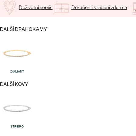
CENOVĚ DOSTUPNÉ
DRAHOKAM
Doživotní servis
Doručení i vrácení zdarma
CENOVĚ DOSTUPNÉ
S DRAHOKAMY
LUXUSNÍ
Nejprodávanější
LUXUSNÍ
S LAB-GROWN DIAMANTY
DLE MATERIÁLU
DALŠÍ DRAHOKAMY
snubní prsteny
ZLATO
S PERLAMI
PLATINA
DLE STYLU
PROHLÉDNOUT
STŘÍBRO
DIAMANT
PERSONALIZOVANÉ
DALŠÍ KOVY
SYMBOLICKÉ
MINIMALISTICKÉ
PODLE PŘÍLEŽITOSTI
Nejprodávanější
STŘÍBRO
PODLE BARVY