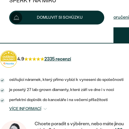
ŠPERKY NA MÍRU
108 390 Kč
KOMBINOVANÉ ZLATO
STŘÍBRNÉ
POSTRANNÍ KAMENY
ZLATÉ
VÝPRODEJ
ŠPERKY SKLADEM
Šperk vám doručíme do 3 - 4 týdnů.
Možnosti doručení
DOMLUVIT SI SCHŮZKU
PLATINOVÉ
HALO
DLE STYLU
STŘÍBRNÉ
KDYŽ ŠPERKY POMÁHAJÍ
VÝPRODEJ
JEDNODUCHÉ
97 551 Kč
s kódem
SUN10
.
TŘI KAMENY
PLATINOVÉ
DLE STYLU
DLE TYPU
DLE MATERIÁLU
BEZ KAMENE
PECKOVÉ
VINTAGE
NÁUŠNICE
ZLATÉ
DLE STYLU
4.9
2335 recenzí
ETERNITY
KRUHOVÉ
SNUBNÍ A ZÁSNUBNÍ SETY
SOLITÉR
PRSTENY
STŘÍBRNÉ
VYKROJENÉ
MINIMALISTICKÉ
NETRADIČNÍ
oslňující náramek, který přímo vybízí k vynesení do společnosti
NAROZENÍ DÍTĚTE
PŘÍVĚSKY
PLATINOVÉ
VINTAGE
je posetý 27 lab-grown diamanty, které září ve dne i v noci
VISACÍ
PERSONALIZOVANÉ
NÁRAMKY
SESTAV SI SVŮJ PRSTEN
perfektní doplněk do kanceláře i na večerní příležitosti
NETRADIČNÍ
DLE STYLU
SOLITÉR
ZAČÍT S PRSTENEM
VÍCE INFORMACÍ
SE ZNAMENÍM ZVĚROKRUHU
SETY
ETERNITY
TEPANÉ
VE TVARU SRDCE
ZAČÍT S DIAMANTEM
MINIMALISTICKÉ
Chcete poradit s výběrem, nebo máte jinou
PÁNSKÉ ŠPERKY