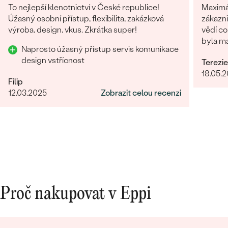
To nejlepší klenotnictví v České republice!
Maximální s
Úžasný osobní přístup, flexibilita, zakázková
zákazn
výroba, design, vkus. Zkrátka super!
vědí co
byla ma
Naprosto úžasný přístup servis komunikace
málo.
design vstřícnost
Terezie
18.05.
Filip
12.03.2025
Zobrazit celou recenzi
Proč nakupovat v Eppi