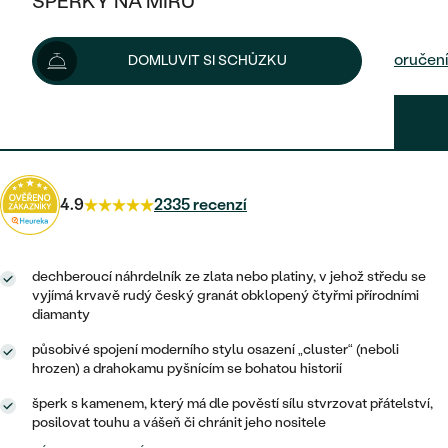
ŠPERKY NA MÍRU
17 490 Kč
19 790 Kč
-12 %
KOMBINOVANÉ ZLATO
STŘÍBRNÉ
POSTRANNÍ KAMENY
ZLATÉ
VÝPRODEJ
ŠPERKY SKLADEM
Dodání do 24 hod. nebo ihned
na prodejně
Možnosti doručení
DOMLUVIT SI SCHŮZKU
PLATINOVÉ
HALO
DLE STYLU
STŘÍBRNÉ
KDYŽ ŠPERKY POMÁHAJÍ
VÝPRODEJ
JEDNODUCHÉ
13 118 Kč
s kódem
SUN25
.
TŘI KAMENY
PLATINOVÉ
DLE STYLU
DLE TYPU
DLE MATERIÁLU
BEZ KAMENE
PECKOVÉ
VINTAGE
NÁUŠNICE
ZLATÉ
DLE STYLU
4.9
2335 recenzí
ETERNITY
KRUHOVÉ
SNUBNÍ A ZÁSNUBNÍ SETY
SOLITÉR
PRSTENY
STŘÍBRNÉ
VYKROJENÉ
MINIMALISTICKÉ
NETRADIČNÍ
dechberoucí náhrdelník ze zlata nebo platiny, v jehož středu se
NAROZENÍ DÍTĚTE
PŘÍVĚSKY
PLATINOVÉ
vyjímá krvavě rudý český granát obklopený čtyřmi přírodními
VINTAGE
VISACÍ
diamanty
PERSONALIZOVANÉ
NÁRAMKY
SESTAV SI SVŮJ PRSTEN
působivé spojení moderního stylu osazení „cluster“ (neboli
NETRADIČNÍ
DLE STYLU
SOLITÉR
hrozen) a drahokamu pyšnícím se bohatou historií
ZAČÍT S PRSTENEM
SE ZNAMENÍM ZVĚROKRUHU
SETY
ETERNITY
šperk s kamenem, který má dle pověstí sílu stvrzovat přátelství,
TEPANÉ
VE TVARU SRDCE
ZAČÍT S DIAMANTEM
posilovat touhu a vášeň či chránit jeho nositele
MINIMALISTICKÉ
PÁNSKÉ ŠPERKY