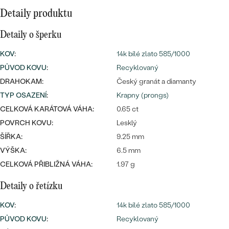
náušnice
Nejprodávanější
Detaily produktu
PODLE TVARU KAMENE
Personalizované
Detaily o šperku
prsteny
NA MÍRU
PROHLÉDNOUT
přívěsky
KOV
:
14k bílé zlato 585/1000
DIAMANTY
PŮVOD KOVU
:
Recyklovaný
DRAHOKAM:
Český granát a diamanty
PROHLÉDNOUT
TYP OSAZENÍ
:
Krapny (prongs)
Wave kolekce
OBJEVIT
CELKOVÁ KARÁTOVÁ VÁHA:
0.65 ct
POVRCH KOVU:
Lesklý
ŠÍŘKA:
9.25 mm
PROHLÉDNOUT
VÝŠKA:
6.5 mm
CELKOVÁ PŘIBLIŽNÁ VÁHA:
1.97 g
Detaily o řetízku
KOV
:
14k bílé zlato 585/1000
PŮVOD KOVU
:
Recyklovaný