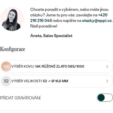
MINIMALISTICKÉ
RUČNĚ RYTÉ
DĚTSKÉ
ZAČÍT S LAB-GROWN DIAMANTEM
MEDAILONKY
DĚTSKÉ ŠPERKY
Chcete poradit s výběrem, nebo máte jinou
STATEMENT
S VÝPLNÍ
PIERCING
otázku? Jsme tu pro vás: zavolejte na
+420
ZAČÍT S BAREVNÝM DIAMANTEM
ŘETÍZKY
BROŽE
216 216 046
nebo napište na
otazky@eppi.cz
.
PEČETNÍ
SVATEBNÍ SETY
Rádi poradíme!
VE TVARU SRDCE
DOPLŇKY
DLE KAMENE
DLE DRAHOKAMU
Aneta, Sales Specialist
PERSONALIZOVANÉ
S DIAMANTY
DLE CENY
SE ZVÍŘATY
DIAMANT
DLE MATERIÁLU
Konfigurace
CENOVĚ DOSTUPNÉ
DLE DRAHOKAMU
S DRAHOKAMY
LAB-GROWN DIAMANT
ZLATO
DLE DRAHOKAMU
S DIAMANTY
LUXUSNÍ
S PERLAMI
14K
VÝBĚR KOVU:
14K RŮŽOVÉ ZLATO 585/1000
MOISSANIT
S DIAMANTY
STŘÍBRO
S DRAHOKAMY
52
BAREVNÝ DIAMANT
VÝBĚR VELIKOSTI:
52 -> Ø 16,6 MM
S DRAHOKAMY
PLATINA
DLE CENY
S PERLAMI
CENOVĚ DOSTUPNÉ
ČERNÝ DIAMANT
S PERLAMI
PŘIDAT GRAVÍROVÁNÍ
DLE KAMENE
DLE CENY
LUXUSNÍ
SALT AND PEPPER DIAMANT
VYBERTE FONT
S DIAMANTY
DLE CENY