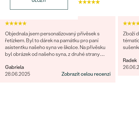
ULOŽIT
4.9
4.7
Objednala jsem personalizovaný přívěsek s
Zboží d
řetízkem. Byl to dárek na památku pro paní
tématic
asistentku našeho syna ve školce. Na přívěsku
sušenko
byl obrázek od našeho syna, z druhé strany
Radek
věnování. Z obchodu se mi obratem ozvali a
Gabriela
26.06.
dořešili jsme všechny detaily objednávky. Šperk
28.06.2025
Zobrazit celou recenzi
je nádherný, udělal velikou radost, je originální a
opravdová památka. Jednání s paní po e-mailu
bylo rychlé a příjemné. Moc obchod doporučuji!