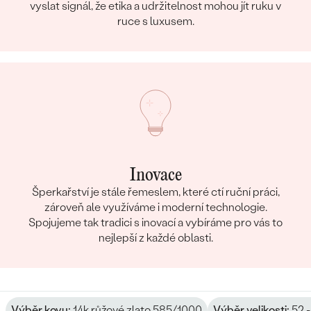
vyslat signál, že etika a udržitelnost mohou jít ruku v
ruce s luxusem.
Inovace
Šperkařství je stále řemeslem, které ctí ruční práci,
zároveň ale využíváme i moderní technologie.
Spojujeme tak tradici s inovací a vybíráme pro vás to
nejlepší z každé oblasti.
Výběr kovu:
14k růžové zlato 585/1000
Výběr velikosti:
52 -