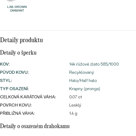
náušnice
Nejprodávanější
LAB-GROWN
PODLE TVARU KAMENE
DIAMANT
Personalizované
prsteny
NA MÍRU
PROHLÉDNOUT
přívěsky
DIAMANTY
Detaily produktu
Detaily o šperku
PROHLÉDNOUT
Wave kolekce
OBJEVIT
KOV
:
14k růžové zlato 585/1000
PŮVOD KOVU
:
Recyklovaný
STYL
:
Halo/Half halo
PROHLÉDNOUT
TYP OSAZENÍ
:
Krapny (prongs)
CELKOVÁ KARÁTOVÁ VÁHA:
0.07 ct
POVRCH KOVU:
Lesklý
PŘIBLIŽNÁ VÁHA:
1.4 g
Detaily o osazeném drahokamu