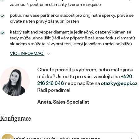
MINIMALISTICKÉ
RUČNĚ RYTÉ
DĚTSKÉ
zatímco 4 postranní diamanty tvarem marquise
ZAČÍT S LAB-GROWN DIAMANTEM
MEDAILONKY
DĚTSKÉ ŠPERKY
STATEMENT
pokud má vaše partnerka slabost pro originální šperky, právě se
S VÝPLNÍ
PIERCING
díváte na ten pravý zásnubní prsten
ZAČÍT S BAREVNÝM DIAMANTEM
ŘETÍZKY
BROŽE
PEČETNÍ
SVATEBNÍ SETY
každý salt and pepper diamant je jedinečný, osazený kámen se
tedy může lehce lišit (rádi vám případně zašleme fotku diamantů
VE TVARU SRDCE
DOPLŇKY
DLE KAMENE
DLE DRAHOKAMU
skladem a můžete si vybrat ten, který je vašemu srdci nejblíže)
PERSONALIZOVANÉ
S DIAMANTY
DLE CENY
SE ZVÍŘATY
VÍCE INFORMACÍ
DIAMANT
DLE MATERIÁLU
CENOVĚ DOSTUPNÉ
DLE DRAHOKAMU
S DRAHOKAMY
Chcete poradit s výběrem, nebo máte jinou
LAB-GROWN DIAMANT
ZLATO
DLE DRAHOKAMU
otázku? Jsme tu pro vás: zavolejte na
+420
S DIAMANTY
LUXUSNÍ
S PERLAMI
216 216 046
nebo napište na
otazky@eppi.cz
.
MOISSANIT
S DIAMANTY
STŘÍBRO
Rádi poradíme!
S DRAHOKAMY
BAREVNÝ DIAMANT
S DRAHOKAMY
Aneta, Sales Specialist
PLATINA
DLE CENY
S PERLAMI
CENOVĚ DOSTUPNÉ
ČERNÝ DIAMANT
S PERLAMI
Konfigurace
DLE KAMENE
DLE CENY
LUXUSNÍ
SALT AND PEPPER DIAMANT
S DIAMANTY
DLE CENY