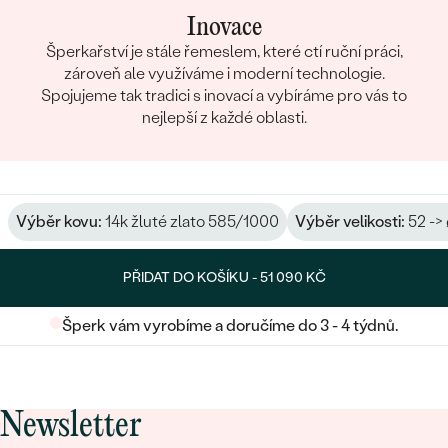
Inovace
Šperkařství je stále řemeslem, které ctí ruční práci,
zároveň ale využíváme i moderní technologie.
Spojujeme tak tradici s inovací a vybíráme pro vás to
nejlepší z každé oblasti.
Výběr kovu:
14k žluté zlato 585/1000
Výběr velikosti:
52 ->
PŘIDAT DO KOŠÍKU -
51 090 KČ
Šperk vám vyrobíme a doručíme do 3 - 4 týdnů.
Newsletter