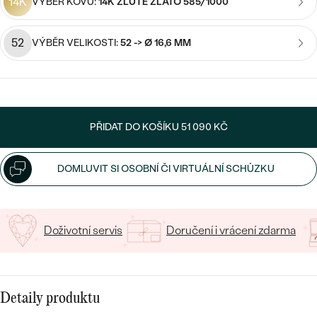
14K
VÝBĚR KOVU:
14K ŽLUTÉ ZLATO 585/1000
CENOVĚ DOSTUPNÉ
DRAHOKAM
CENOVĚ DOSTUPNÉ
S DRAHOKAMY
LUXUSNÍ
52
VÝBĚR VELIKOSTI:
52 -> Ø 16,6 MM
Nejprodávanější
LUXUSNÍ
S LAB-GROWN DIAMANTY
DLE MATERIÁLU
snubní prsteny
ZLATO
S PERLAMI
PLATINA
PŘIDAT DO KOŠÍKU
51 090 KČ
DLE STYLU
PROHLÉDNOUT
STŘÍBRO
PERSONALIZOVANÉ
DOMLUVIT SI OSOBNÍ ČI VIRTUÁLNÍ SCHŮZKU
SYMBOLICKÉ
Doživotní servis
Doručení i vrácení zdarma
MINIMALISTICKÉ
PODLE PŘÍLEŽITOSTI
Nejprodávanější
Detaily produktu
PODLE BARVY