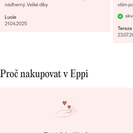
nádherný. Velké díky
vším po
skv
Lucie
21.04.2025
Tereza
23.07.
Proč nakupovat v Eppi