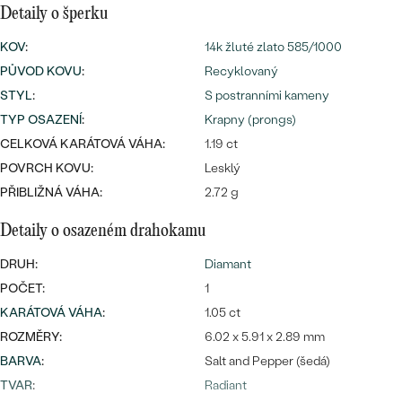
náušnice
Detaily o šperku
Nejprodávanější
PODLE TVARU KAMENE
Personalizované
KOV
:
14k žluté zlato 585/1000
prsteny
NA MÍRU
PŮVOD KOVU
:
Recyklovaný
PROHLÉDNOUT
přívěsky
STYL
:
S postranními kameny
DIAMANTY
TYP OSAZENÍ
:
Krapny (prongs)
CELKOVÁ KARÁTOVÁ VÁHA:
1.19 ct
PROHLÉDNOUT
Wave kolekce
POVRCH KOVU:
Lesklý
OBJEVIT
PŘIBLIŽNÁ VÁHA:
2.72 g
Detaily o osazeném drahokamu
PROHLÉDNOUT
DRUH:
Diamant
POČET:
1
KARÁTOVÁ VÁHA
:
1.05 ct
ROZMĚRY:
6.02 x 5.91 x 2.89 mm
BARVA
:
Salt and Pepper (šedá)
TVAR
:
Radiant