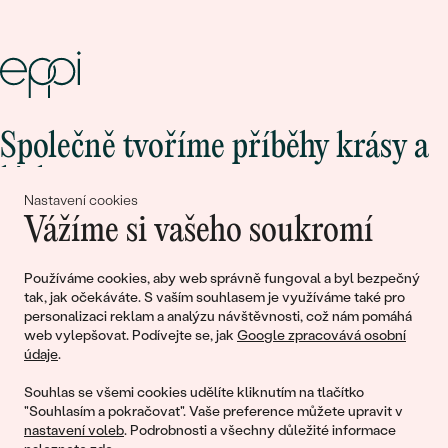
Společně tvoříme příběhy krásy a
lásky
Nastavení cookies
Vážíme si vašeho soukromí
Připojte se k nám!
Používáme cookies, aby web správně fungoval a byl bezpečný
tak, jak očekáváte. S vaším souhlasem je využíváme také pro
personalizaci reklam a analýzu návštěvnosti, což nám pomáhá
web vylepšovat. Podívejte se, jak
Google zpracovává osobní
údaje
.
Souhlas se všemi cookies udělíte kliknutím na tlačítko
"Souhlasím a pokračovat". Vaše preference můžete upravit v
nastavení voleb
. Podrobnosti a všechny důležité informace
© 2011 - 2026, Eppi.cz