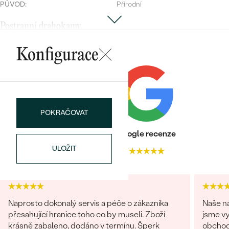
PŮVOD:
Přírodní
Postranní drahokamy
DRUH:
Diamant
Bestsellery
Konfigurace
POČET:
4
KARÁTOVÁ VÁHA
:
0.14 ct
ROZMĚRY:
3 x 1.5 mm (0.035ct)
OBJEVIT
TVAR
:
Marquise
POKRAČOVAT
BARVA
:
Salt and Pepper (šedá)
PŮVOD:
Přírodní
Heureka recenze
Google recenze
ULOŽIT
4.9
4.7
Naprosto dokonalý servis a péče o zákazníka
Naše ná
přesahující hranice toho co by museli. Zboží
jsme vy
krásně zabaleno, dodáno v termínu. Šperk
obchod