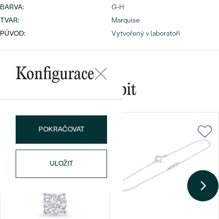
BARVA
:
G-H
TVAR
:
Marquise
PŮVOD:
Vytvořený v laboratoři
Bestsellery
Konfigurace
Mohlo by se vám líbit
OBJEVIT
POKRAČOVAT
ULOŽIT