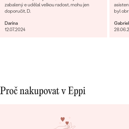
zabalený e udělal velkou radost, mohu jen
asisten
doporučit, D.
byl obr
věnován
Darina
Gabrie
dořešil
12.07.2024
28.06.
je nádhe
opravdo
bylo ry
Proč nakupovat v Eppi