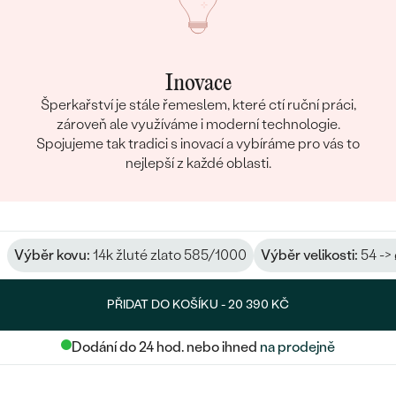
Inovace
Šperkařství je stále řemeslem, které ctí ruční práci,
zároveň ale využíváme i moderní technologie.
Spojujeme tak tradici s inovací a vybíráme pro vás to
nejlepší z každé oblasti.
Výběr kovu:
14k žluté zlato 585/1000
Výběr velikosti:
54 ->
PŘIDAT DO KOŠÍKU -
20 390 KČ
Dodání do 24 hod. nebo ihned
na prodejně