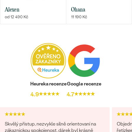
Alexen
Ohana
od 12 490 Kč
11 190 Kč
Heureka recenze
Google recenze
4.9
4.7
Skvělý přístup, nezvykle silně orientovaní na
Objedn
zákaznickou spokojenost, dárek byl krásně
řetízke