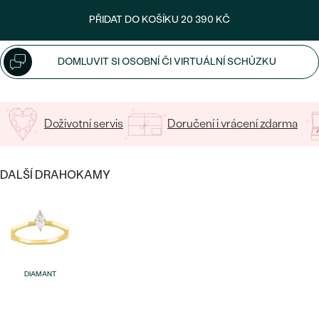
CENOVĚ DOSTUPNÉ
DRAHOKAM
PŘIDAT DO KOŠÍKU
20 390 KČ
CENOVĚ DOSTUPNÉ
S DRAHOKAMY
LUXUSNÍ
Nejprodávanější
LUXUSNÍ
S LAB-GROWN DIAMANTY
DLE MATERIÁLU
DOMLUVIT SI OSOBNÍ ČI VIRTUÁLNÍ SCHŮZKU
snubní prsteny
ZLATO
S PERLAMI
PLATINA
Doživotní servis
Doručení i vrácení zdarma
DLE STYLU
PROHLÉDNOUT
STŘÍBRO
PERSONALIZOVANÉ
DALŠÍ DRAHOKAMY
SYMBOLICKÉ
MINIMALISTICKÉ
PODLE PŘÍLEŽITOSTI
Nejprodávanější
DIAMANT
PODLE BARVY