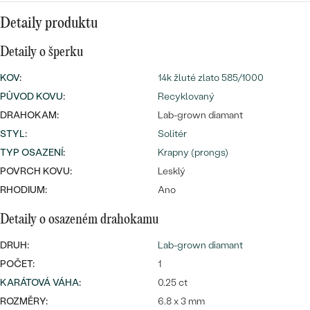
náušnice
Nejprodávanější
PODLE TVARU KAMENE
Detaily produktu
Personalizované
prsteny
Detaily o šperku
NA MÍRU
PROHLÉDNOUT
přívěsky
KOV
:
14k žluté zlato 585/1000
DIAMANTY
PŮVOD KOVU
:
Recyklovaný
DRAHOKAM:
Lab-grown diamant
PROHLÉDNOUT
Wave kolekce
STYL
:
Solitér
OBJEVIT
TYP OSAZENÍ
:
Krapny (prongs)
POVRCH KOVU:
Lesklý
RHODIUM:
Ano
PROHLÉDNOUT
Detaily o osazeném drahokamu
DRUH:
Lab-grown diamant
POČET:
1
KARÁTOVÁ VÁHA
:
0.25 ct
ROZMĚRY:
6.8 x 3 mm