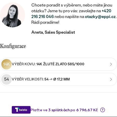
MINIMALISTICKÉ
RUČNĚ RYTÉ
DĚTSKÉ
Chcete poradit s výběrem, nebo máte jinou
ZAČÍT S LAB-GROWN DIAMANTEM
MEDAILONKY
DĚTSKÉ ŠPERKY
otázku? Jsme tu pro vás: zavolejte na
+420
STATEMENT
S VÝPLNÍ
PIERCING
216 216 046
nebo napište na
otazky@eppi.cz
.
ZAČÍT S BAREVNÝM DIAMANTEM
ŘETÍZKY
BROŽE
Rádi poradíme!
PEČETNÍ
SVATEBNÍ SETY
Aneta, Sales Specialist
VE TVARU SRDCE
DOPLŇKY
DLE KAMENE
DLE DRAHOKAMU
PERSONALIZOVANÉ
S DIAMANTY
DLE CENY
SE ZVÍŘATY
Konfigurace
DIAMANT
DLE MATERIÁLU
CENOVĚ DOSTUPNÉ
DLE DRAHOKAMU
S DRAHOKAMY
LAB-GROWN DIAMANT
ZLATO
DLE DRAHOKAMU
14K
VÝBĚR KOVU:
14K ŽLUTÉ ZLATO 585/1000
S DIAMANTY
LUXUSNÍ
S PERLAMI
MOISSANIT
S DIAMANTY
STŘÍBRO
S DRAHOKAMY
54
VÝBĚR VELIKOSTI:
54 -> Ø 17,2 MM
BAREVNÝ DIAMANT
S DRAHOKAMY
PLATINA
DLE CENY
S PERLAMI
CENOVĚ DOSTUPNÉ
ČERNÝ DIAMANT
S PERLAMI
DLE KAMENE
DLE CENY
LUXUSNÍ
SALT AND PEPPER DIAMANT
S DIAMANTY
DLE CENY