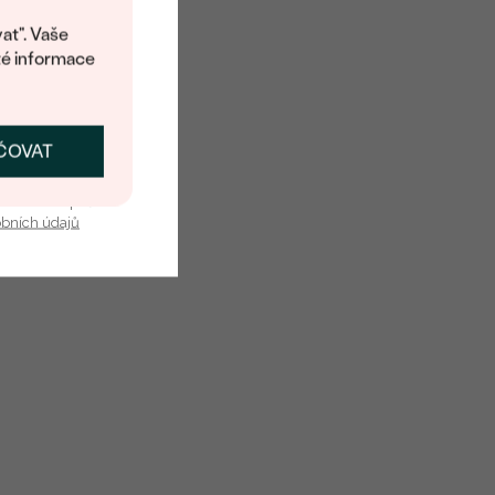
Přírodní
at". Vaše
té informace
ČOVAT
SKAT SLEVU
u nás v bezpečí.
obních údajů