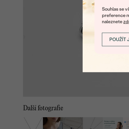
Souhlas se vš
preference m
naleznete
zd
POUŽÍT 
Další fotografie