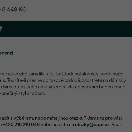
+ 3 448 KČ
.
ecenzí
 se okamžitě zařadily mezi každodenní skvosty kombinující
xus. Toužíte-li přesně po takové ozdobě, zaostřete na dámský
m diamantem. Jeho charakterové vlastnosti vám budou ihned
onečný styl a radost.
adit s výběrem, nebo máte jinou otázku? Jsme tu pro vás:
na
+420 216 216 046
nebo napište na
otazky@eppi.cz
. Rádi