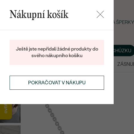
Nákupní košík
LETNÍ BLACK FRIDAY: −25 % NA ŠPER
Ještě jste nepřidali žádné produkty do
O NÁS
BLOG
ŠPERKY NA MÍRU
DOMLUVIT SI SCHŮZKU
svého nákupního košíku
VÝPRODEJ
SNUBNÍ PRSTENY
ZÁSNU
ŠPERKY
SALT AND PEPPER ŠPERKY
POKRAČOVAT V NÁKUPU