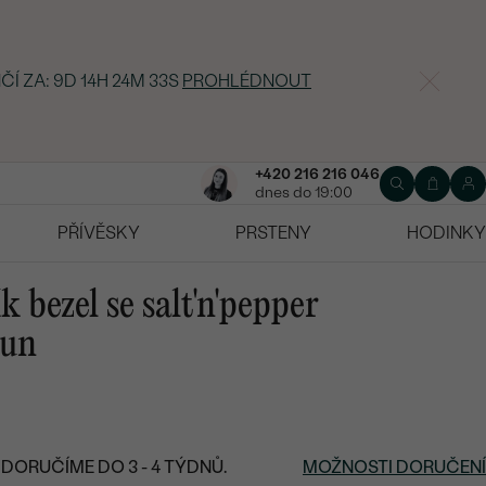
ČÍ ZA:
9D 14H 24M 32S
PROHLÉDNOUT
+420 216 216 046
dnes do 19:00
PŘÍVĚSKY
PRSTENY
HODINKY
k bezel se salt'n'pepper
run
DORUČÍME DO 3 - 4 TÝDNŮ.
MOŽNOSTI DORUČENÍ