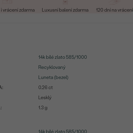
i vrácení zdarma
Luxusní balení zdarma
120 dní na vrácení
14k bílé zlato 585/1000
Recyklovaný
Luneta (bezel)
A:
0.26 ct
Lesklý
:
1.3 g
14k bílé zlato 585/1000