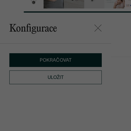
Konfigurace
Mohlo by se vám líbit
POKRAČOVAT
Gledina
Tofine
od 15 390 Kč
od 16 490 K
ULOŽIT