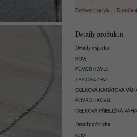
Doživotní servis
Doručení 
Detaily produktu
Detaily o šperku
KOV
:
PŮVOD KOVU
:
TYP OSAZENÍ
:
CELKOVÁ KARÁTOVÁ VÁH
POVRCH KOVU:
CELKOVÁ PŘIBLIŽNÁ VÁHA
Detaily o řetízku
KOV
: