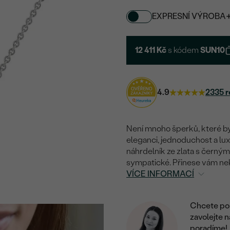
EXPRESNÍ VÝROBA
12 411 Kč
s kódem
SUN10
4.9
2335 r
Není mnoho šperků, které by
eleganci, jednoduchost a lu
náhrdelník ze zlata s černý
sympatické. Přinese vám nek
VÍCE INFORMACÍ
Chcete por
zavolejte 
poradíme!