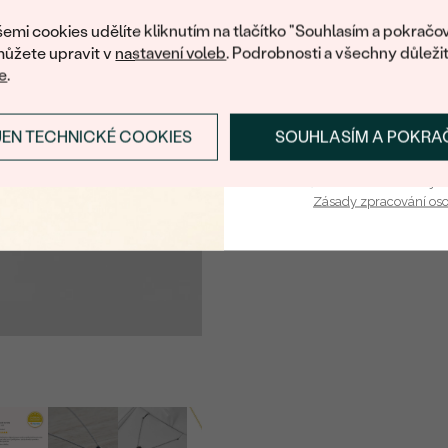
PŮVOD:
nákup.
emi cookies udělíte kliknutím na tlačítko "Souhlasím a pokračov
ůžete upravit v
nastavení voleb
. Podrobnosti a všechny důleži
e
.
JEN TECHNICKÉ COOKIES
SOUHLASÍM A POKRA
PŘIHLÁSIT SE A ZÍ
Vaša e-mailová adresa je 
Zásady zpracování os