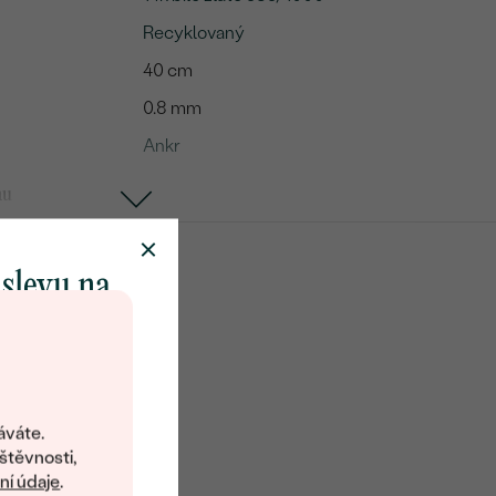
Recyklovaný
40 cm
0.8 mm
Ankr
mu
Diamant
1
 slevu na
0.26 ct
klenot
4 mm
Salt and Pepper
objevte svět
Round
šperků Eppi.
áváte.
ní vám obratem
štěvnosti,
Routa (Rose cut)
 na váš první
í údaje
.