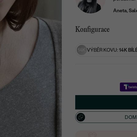
Aneta, Sal
Konfigurace
14K
VÝBĚR KOVU:
14K BÍL
DOML