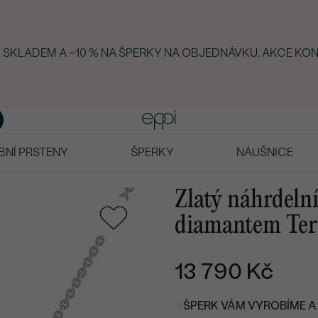
KY SKLADEM A −10 % NA ŠPERKY NA OBJEDNÁVKU. AKCE KON
BNÍ PRSTENY
ŠPERKY
NÁUŠNICE
Zlatý náhrdelní
diamantem Te
13 790 Kč
ŠPERK VÁM VYROBÍME A 