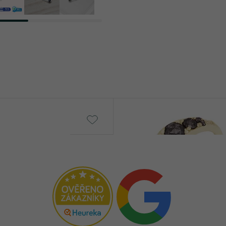
Tamir
č
od 19 190 Kč