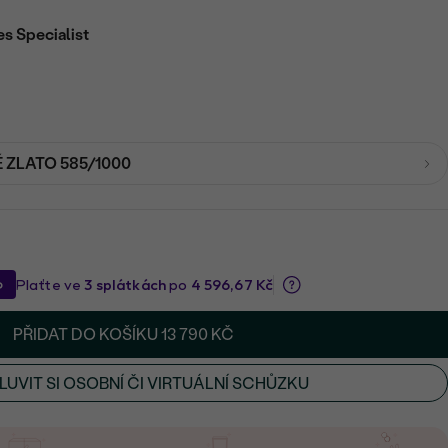
es Specialist
É ZLATO 585/1000
PŘIDAT DO KOŠÍKU
13 790 KČ
UVIT SI OSOBNÍ ČI VIRTUÁLNÍ SCHŮZKU