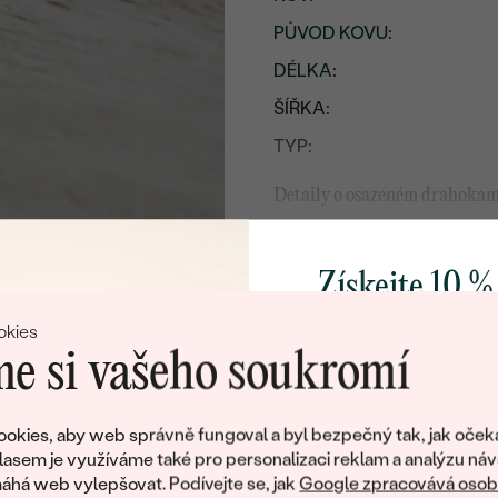
PŮVOD KOVU
:
DÉLKA
:
ŠÍŘKA:
TYP:
Detaily o osazeném drahoka
DRUH:
POČET:
Získejte 10 %
KARÁTOVÁ VÁHA
:
svůj první 
okies
ROZMĚRY:
e si vašeho soukromí
BARVA
:
Přidejte se k nám a 
TVAR
:
poctivě vyráběných 
okies, aby web správně fungoval a byl bezpečný tak, jak oček
Jako dárek na přivítá
lasem je využíváme také pro personalizaci reklam a analýzu náv
BRUS
:
zašleme slevový kód
há web vylepšovat. Podívejte se, jak
Google zpracovává osobn