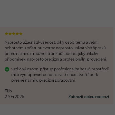
Naprosto úžasná zkušenost, díky osobitému a velmi
ochotnému přístupu tvorba naprosto unikátních šperků
přímo na míru s možností přizpůsobení a jakýchkoliv
připomínek, naprosto precizní a profesionální provedení.
vstřícný osobní přístup profesionalita hezké prostředí
milé vystupování ochota a vstřícnost tvoři šperk
přesně na míru precizní zpracování
Filip
27.04.2025
Zobrazit celou recenzi