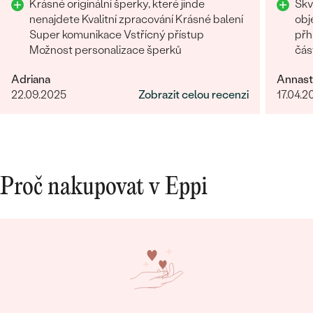
Krásné originální šperky, které jinde
Skv
doporučuji
Rozhod
nenajdete Kvalitní zpracování Krásné balení
obj
Super komunikace Vstřícný přístup
přh
Možnost personalizace šperků
čás
Oce
Adriana
Annast
22.09.2025
Zobrazit celou recenzi
17.04.2
Proč nakupovat v Eppi