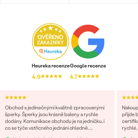
Heureka recenze
Google recenze
4.9
4.7
Obchod s jedinečnými kvalitně zpracovanými
Nakoupi
šperky. Šperky jsou krásně baleny a rychle
přijde 
dodány. Komunikace obchodu je na jedničku, i
certifi
co se týče vstřícného jednání ohledně
rychlé,
problému na straně zákazníka. Nákup určitě
chtěla 