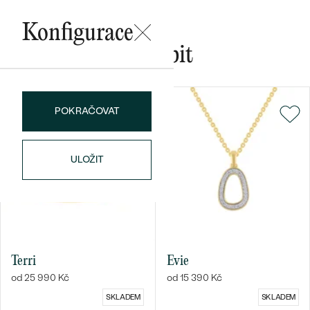
Konfigurace
Mohlo by se vám líbit
Bestsellery
POKRAČOVAT
OBJEVIT
ULOŽIT
Terri
Evie
od 25 990 Kč
od 15 390 Kč
SKLADEM
SKLADEM