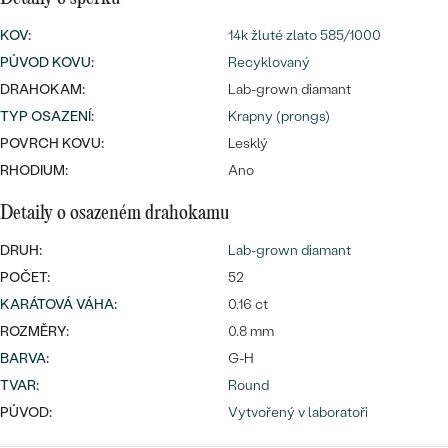
náušnice
Nejprodávanější
PODLE TVARU KAMENE
KOV
:
14k žluté zlato 585/1000
Personalizované
PŮVOD KOVU
:
Recyklovaný
prsteny
NA MÍRU
DRAHOKAM:
Lab-grown diamant
PROHLÉDNOUT
přívěsky
TYP OSAZENÍ
:
Krapny (prongs)
DIAMANTY
POVRCH KOVU:
Lesklý
RHODIUM:
Ano
PROHLÉDNOUT
Wave kolekce
OBJEVIT
Detaily o osazeném drahokamu
DRUH:
Lab-grown diamant
POČET:
52
PROHLÉDNOUT
KARÁTOVÁ VÁHA
:
0.16 ct
ROZMĚRY:
0.8 mm
BARVA
:
G-H
TVAR
:
Round
PŮVOD:
Vytvořený v laboratoři